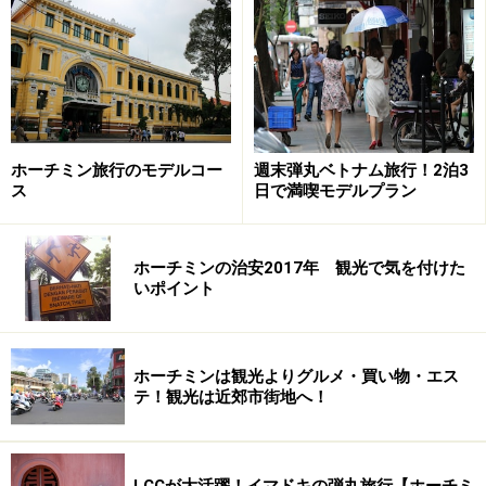
したいのであれば、バイクをレンタルすることができま
す。バイクはレンタバイク専門店、もしくはホテルで貸
し出しをしています。
ホーチミン旅行のモデルコー
週末弾丸ベトナム旅行！2泊3
ス
日で満喫モデルプラン
ホーチミンの治安2017年 観光で気を付けた
いポイント
ホーチミンは観光よりグルメ・買い物・エス
テ！観光は近郊市街地へ！
海水浴には適さない？
LCCが大活躍！イマドキの弾丸旅行【ホーチミ