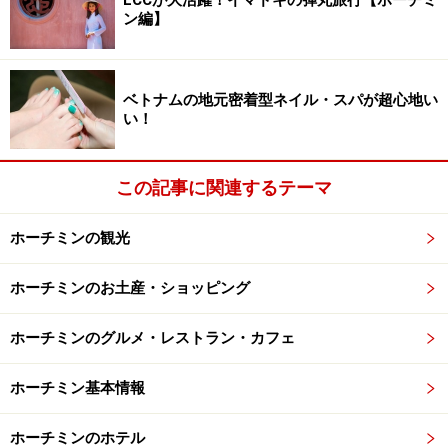
ン編】
ビーチリゾートをイメージしない方がいいかも
ベトナムの地元密着型ネイル・スパが超心地い
ビーチリゾートのイメージを持ってムイネーに行くと、
い！
「どこで泳げるの？」と悩むことになるかもしれませ
ん。もし海水浴目的でムイネーに行くのであれば、グエ
この記事に関連するテーマ
ンディンチウ通りの海側の宿泊施設を予約してくださ
い。こちらであれば、砂浜がある海が広がっているの
ホーチミンの観光
で、海水浴もできます。
ホーチミンのお土産・ショッピング
ホーチミンのグルメ・レストラン・カフェ
海に人の気配はあまりない
ホーチミン基本情報
グエンディンチウ通り沿いの海は、周辺の宿泊客しか泳
ホーチミンのホテル