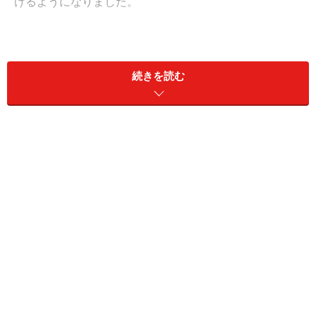
けるようになりました。
ムイネーへの行き方
続きを読む
ホーチミン市からムイネーまではバスで約6時間。鉄道
及び空路はありません。ホーチミン市内のツアーデスク
や旅行会社に依頼して、チケットの手配を代行してもら
いましょう。また、6時間と少々長旅となるので、バス
は寝台がおすすめ。