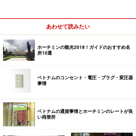
あわせて読みたい
ホーチミンの観光2018！ガイドのおすすめ名
ムイネー旅行のベストシーズン
所10選
ムイネーは南部の気候と合致するので、乾季の時期とな
る12月から5月までがおすすめシーズンです。ただし、
ベトナムのコンセント・電圧・プラグ・変圧器
屋内の観光スポットがありませんので、乾季の中でも特
事情
に日差しが厳しくなる3月4月は避けた方がいいかもしれ
ません。
ベトナムの通貨事情とホーチミンのレートが良
い両替所
現地での移動方法
現地での移動手段はメインがタクシー。個人旅行を満喫