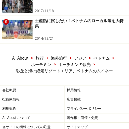
2017/11/18
土産話に試したい！ベトナムのローカル酒を大特
5
集
2014/12/21
>
>
>
>
>
All About
旅行
海外旅行
アジア
ベトナム
>
>
ホーチミン
ホーチミンの観光
砂丘と海の絶景リゾートエリア、ベトナムのムイネー
会社概要
採用情報
投資家情報
広告掲載
利用規約
プライバシーポリシー
All Aboutについて
著作権・商標・免責
当サイトの情報についての注意
サイトマップ