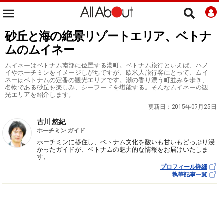
砂丘と海の絶景リゾートエリア、ベトナ
ムのムイネー
ムイネーはベトナム南部に位置する港町。ベトナム旅行といえば、ハノ
イやホーチミンをイメージしがちですが、欧米人旅行客にとって、ムイ
ネーはベトナムの定番の観光エリアです。潮の香り漂う町並みを歩き、
名物である砂丘を楽しみ、シーフードを堪能する。そんなムイネーの観
光エリアを紹介します。
更新日：
2015年07月25日
古川 悠紀
ホーチミン ガイド
ホーチミンに移住し、ベトナム文化を酸いも甘いもどっぷり浸
かったガイドが、ベトナムの魅力的な情報をお届けいたしま
す。
プロフィール詳細
執筆記事一覧