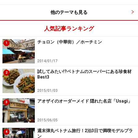
がないので、人の気配はあまりありません。プライベー
トビーチ感覚で楽しむことができるでしょう。
他のテーマも見る
人気記事ランキング
※記事内容は執筆時点のものです。最新の内容をご確認くださ
チョロン（中華街）／ホーチミン
1
い。
※海外を訪れる際には最新情報の入手に努め、「
外務省 海外安全
ホームページ
」を確認するなど、安全確保に十分注意を払ってく
2014/01/17
ださい。
試してみたい!?ベトナムのスーパーにある珍食材
2
Best3
次のページへ
1
/
2
2015/01/03
アオザイのオーダーメイド 隠れた名店「Usagi」
3
2015/06/05
週末弾丸ベトナム旅行！2泊3日で満喫モデルプラ
4
ン