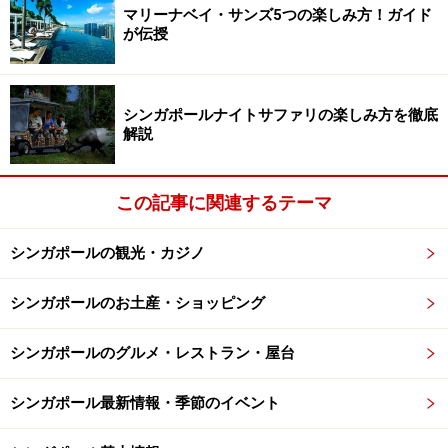
マリーナベイ・サンズ5つの楽しみ方！ガイド
薄くスライスされた魚はお粥とベストマッチ
が伝授
サイドディッシュとして人気なのは、魚生（中華風の刺
身）。お店一押しの松魚（スズキの一種、3.5シンガポー
シンガポールナイトサファリの楽しみ方を徹底
ルドル）をいただきました。ごま油と、コリアンダー、
解説
ネギがかかった魚生は、やや柔らかめ。ちょっと小骨が
感じられるものの、新鮮な魚の食感を満喫できます。自
この記事に関連するテーマ
然な甘みのある生姜がすっきりとした後味です。地元の
人は、この魚生をお粥にひたして食べていました。
シンガポールの観光・カジノ
シンガポールのお土産・ショッピング
70歳のご主人は今も現役
シンガポールのグルメ・レストラン・屋台
この道40年以上、現在70歳と言うご主人にお話を聞く
シンガポール最新情報・季節のイベント
と、「炭火はもちろん、厨房が暑くなるし、ガスと違っ
て温度を調節するのも難しい。だけれども、昔ながらの