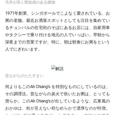
天井が高く開放感のある建物
1971年創業、シンガポールでこよなく愛されている、お
粥の老舗。最近お洒落スポットとしても注目を集めてい
るチョンバルの住宅街のそばにあるお店には、自家用車
やタクシーで乗り付ける地元の人でいっぱい。早朝から
深夜までの営業ですが、特に、朝は朝食にお粥をという
人でにぎわいます。
昔ながらのたたずまい
何よりもこのAh Chiang’s を特別なものにしているのは、
その調理法。昔ながらの炭火で炊いたお粥は、とっても
滑らか。このAh Chiang’sが出しているような、広東風の
おかゆは、粒が見えない程なめらかで濃厚なのが特徴。