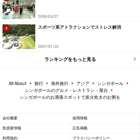
電話： +65 6557 0084
アクセス：MRTチョンバル駅から徒歩10分
2008/03/27
※記事内容は執筆時点のものです。最新の内容をご確認くださ
スポーツ系アトラクションでストレス解消
5
い。
※海外を訪れる際には最新情報の入手に努め、「
外務省 海外安全
ホームページ
」を確認するなど、安全確保に十分注意を払ってく
2007/01/20
ださい。
ランキングをもっと見る
>
>
>
>
>
All About
旅行
海外旅行
アジア
シンガポール
>
シンガポールのグルメ・レストラン・屋台
シンガポールのお洒落スポットで炭火炊きのお粥を
会社概要
採用情報
投資家情報
広告掲載
利用規約
プライバシーポリシー