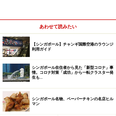
40年以上愛されてきた伝統の味
粒が見えないほどトロトロに煮込まれている
あわせて読みたい
【シンガポール】チャンギ国際空港のラウンジ
疲れた胃にも嬉しい優しい味わい
利用ガイド
炭火でじっくり煮込まれたお粥には、薄切りの白身魚が
入っています。生姜がきいていて、臭みはありません。
シンガポール在住者から見た「新型コロナ」事
情。コロナ対策「成功」から一転クラスター発
香ばしいしょうゆの香り、コリアンダーリーフがアクセ
生も…
ントになって、お米の味を引き出しています。ピータン
はあっさりとしたお粥に濃厚なコクを与えています。炭
火炊きのせいか、お米の甘みがしっかりと引き出されて
シンガポール名物、ペーパーチキンの名店ヒル
いる気がしました。薄味なので、お好みで、卓上にある
マン
しょうゆをかけても、おいしくいただけます。