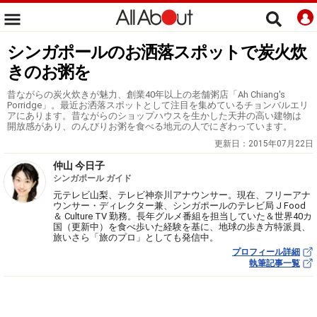
シンガポールのお洒落スポットで炭火炊
きのお粥を
昔ながらの炭火炊きが魅力、創業40年以上の老舗粥店「Ah Chiang's
Porridge」。最近お洒落スポットとして注目を集めているチョンバルエリ
アにあります。昔ながらのショップハウスを生かした天井の高い建物は
開放感があり、のんびりお粥を食べる地元の人でにぎわっています。
更新日：
2015年07月22日
仲山 今日子
シンガポール ガイド
元テレビ山梨、テレビ神奈川アナウンサー。現在、フリーアナ
ウンサー・ディレクター兼、シンガポールのテレビ局 J Food
＆ Culture TV 勤務。長年グルメ番組を担当していた＆世界40カ
国（更新中）を食べ歩いた経験を基に、地球の歩き方特派員、
旅いさら「旅のプロ」としても発信中。
プロフィール詳細
執筆記事一覧