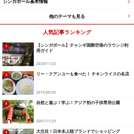
シンガポール基本情報
炭火炊きの味をお客さんが求めている限り、このやり方
でやっていくよ」ということでした。厨房を見せてもら
他のテーマも見る
うと、一人前ずつのお粥が小鍋に入れられ、丁寧に調理
されていました。
人気記事ランキング
【シンガポール】チャンギ国際空港のラウンジ利
調理場にはお店のマークの入った揃いのTシャツを着た
1
用ガイド
若者の姿もあり、炭火炊きの伝統もしっかりと受け継が
れているようです。
2024/11/22
リー・クアンユーも食べた！ チキンライスの名店
2
深夜まで通し営業なので、中途半端な時間にお腹が空い
た時などに、覚えておくと便利なお店です。
2015/05/26
自然と遊ぶ！学ぶ！アジア初の子供専用公園
3
＜DATA＞
■Ah Chiang's Porridge
営業時間：7:00～24:00（無休）
2007/11/23
住所：65 Tiong Poh Rd, #01-38, Singapore 160065
大注目！日本未上陸ブランドでショッピング
4