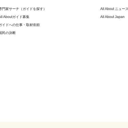
専門家サーチ（ガイドを探す）
All About ニュー
All Aboutガイド募集
All About Japan
ガイドへの仕事・取材依頼
国民の決断