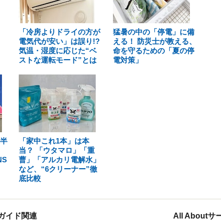
「冷房よりドライの方が
猛暑の中の「停電」に備
電気代が安い」は誤り!?
える！ 防災士が教える、
気温・湿度に応じた“ベ
命を守るための「夏の停
ストな運転モード”とは
電対策」
上半
「家中これ1本」は本
！
当？ 「ウタマロ」「重
S
曹」「アルカリ電解水」
など、“6クリーナー”徹
底比較
ガイド関連
All Abou