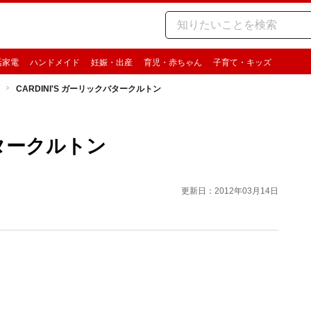
活家電
ハンドメイド
妊娠・出産
育児・赤ちゃん
子育て・キッズ
CARDINI'S ガーリックバタークルトン
バタークルトン
更新日：2012年03月14日