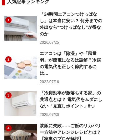
人気記事ランキング
「24時間エアコンつけっぱな
1
し」は本当に安い？ 何分までの
外出なら“つけっぱなし”が得な
のか
2026/07/25
エアコンは「除湿」や「風量
2
弱」が節電になるは誤解？冷房
の電気代を正しく節約するに
は…
2022/07/16
「冷房効率が激落ちする家」の
3
共通点とは？ 電気代をムダにし
ない「見直しポイント」8つ
2025/07/30
炊飯に失敗……ご飯のリカバリ
4
ー方法やアレンジレシピとは？
【家事のプロが解説】