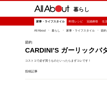
暮らし
家事・ライフスタイル
料理レシピ
冠婚葬祭
生
All About
暮らし
家事・ライフスタイル
節約
節約
CARDINI'S ガーリック
コストコで必ず買うものといったらまずコレです！
投稿記事