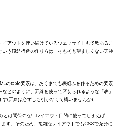
レイアウトを使い続けているウェブサイトも多数あるこ
という段組構造の作り方は、そもそも望ましくない実装
Lのtable要素は、あくまでも表組みを作るための要素
ーなどのように、罫線を使って区切られるような「表」
す(罫線は必ずしも引かなくて構いませんが)。
表組みとは関係のないレイアウト目的に使ってしまえば、
ります。そのため、複雑なレイアウトでもCSSで充分に