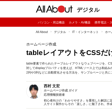
デジタル
パソコン・周辺機器
カメラ・AV機器
携帯電話・
All About
デジタル
IT・インターネット
ホー
ホームページ作成
tableレイアウトをCS
table要素で作られたテーブルレイアウトなウェブページを、
対してdisplayプロパティを使えば、HTMLソース上では
2列や3列などに自動変化させる方法を、サンプルページと共に
西村 文宏
ホームページ作成 ガイド
応用情報技術者
初心者向けの「わかりやすさ」を重視した解説に
人サイト製作からその「楽しさ」に魅了され、作
籍の執筆なども行っている。