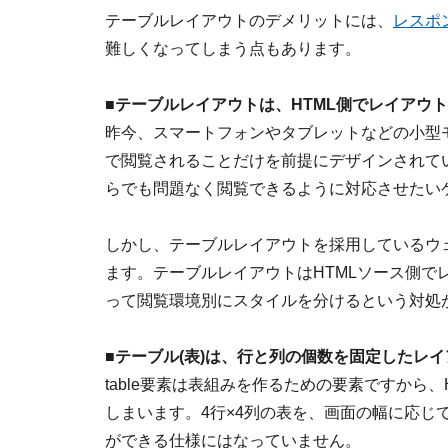
テーブルレイアウトのデメリットには、
レスポ
難しくなってしまう点もあります。
■
テーブルレイアウトは、HTML側でレイアウ
昨今、スマートフォンやタブレットなどの小型
で閲覧されることだけを前提にデザインされて
らでも問題なく閲覧できるように対応させたい
しかし、テーブルレイアウトを採用しているウ
ます。テーブルレイアウトはHTMLソース側で
って閲覧環境別にスタイルを分けるという対処
■
テーブル(表)は、行と列の個数を固定したレイ
table要素は表組みを作るための要素ですから
しまいます。4行×4列の表を、画面の幅に応じ
ができる仕様にはなっていません。