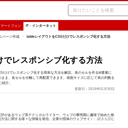
スマートフォン
IT・インターネット
ムページ作成
tableレイアウトをCSSだけでレスポンシブ化する方法
Sだけでレスポンシブ化する方法
CSSだけでレスポンシブ化する簡単な方法を解説。表のセルを作るtd要素に
表組みのまま、各セルを分離して再配置できます。画面サイズに応じて表の列数を
ご紹介。
更新日：2019年01月30日
定評があるウェブ系テクニカルライター。ウェブの黎明期に趣味で始めた個
成方法に関する様々な情報を発信。企業や団体のウェブサイト製作・解説書
...続きを読む