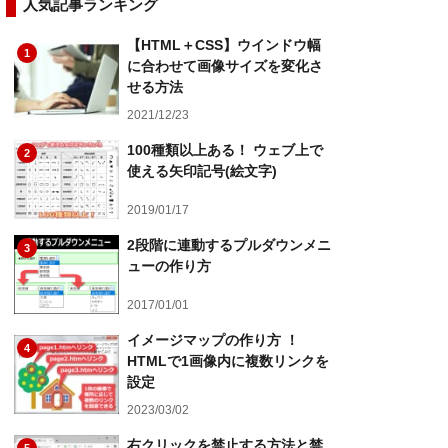
人気記事ランキング
【HTML＋CSS】ウインドウ幅
1
に合わせて画像サイズを変化さ
せる方法
2021/12/23
100種類以上ある！ ウェブ上で
2
使える矢印記号(絵文字)
2019/01/17
2段階に連動するプルダウンメニ
3
ューの作り方
2017/01/01
イメージマップの作り方 ！
4
HTMLで1画像内に複数リンクを
設定
2023/03/02
右クリックを禁止する方法と禁