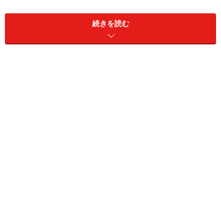
というわけで、新しい担当のプロデューサーOくんだ。
メールでプロデューサー交代の挨拶がきたので、
続きを読む
どこか散歩へ行きたいところがあるかと尋ねてみた。
彼からのレスポンスは早かった。
３つほど散歩コースの提案がある。
その中で僕が注目したのは、
武蔵小金井を散歩したいというもの。
実は、これまでこの界隈を散歩しようと何度も調べたの
だが、
記事にすることはなかった。
それに、なにやらこの地にはOくん思い出が詰まってい
るような気がして、
武蔵小金井に決めた。
というわけで、駅前で待ち合わせ。