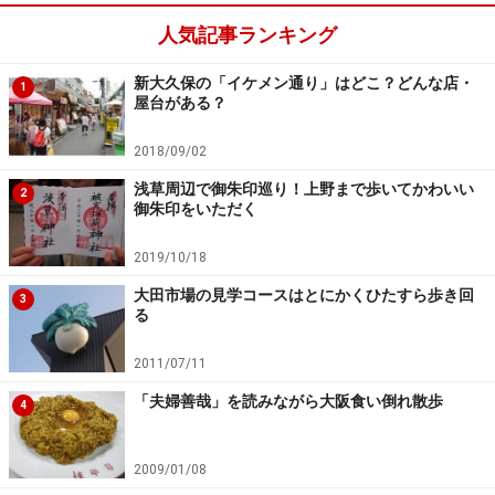
人気記事ランキング
新大久保の「イケメン通り」はどこ？どんな店・
1
屋台がある？
2018/09/02
浅草周辺で御朱印巡り！上野まで歩いてかわいい
2
御朱印をいただく
2019/10/18
大田市場の見学コースはとにかくひたすら歩き回
3
る
2011/07/11
「夫婦善哉」を読みながら大阪食い倒れ散歩
4
2009/01/08