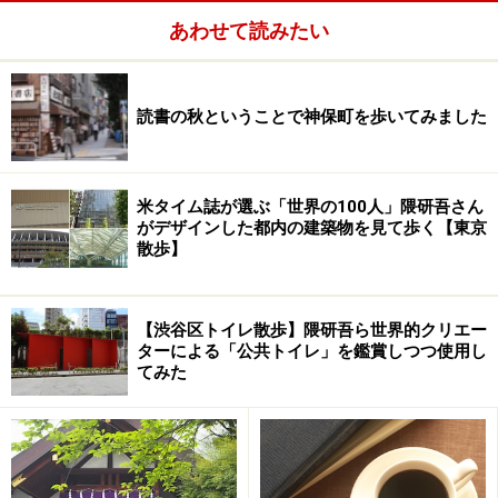
最近は、プロデューサー自身が写真に登場するのは
あわせて読みたい
少しは大丈夫だそうで、これぐらいはOKかな。
挨拶もそこそこに歩き始めた。
読書の秋ということで神保町を歩いてみました
米タイム誌が選ぶ「世界の100人」隈研吾さん
江戸東京たてもの園は小金井公園内にある
がデザインした都内の建築物を見て歩く【東京
散歩】
地図で見るとわかるが、JR中央線は東西にまっすぐ延び
ている。
まるで定規で線を引いたようにまっすぐだ。
【渋谷区トイレ散歩】隈研吾ら世界的クリエー
ターによる「公共トイレ」を鑑賞しつつ使用し
その中央線、武蔵小金井駅から垂直に延びているが小金
てみた
井街道だ。
北へ歩けば都立小金井公園がある。
江戸東京たてもの園は小金井公園内にある。