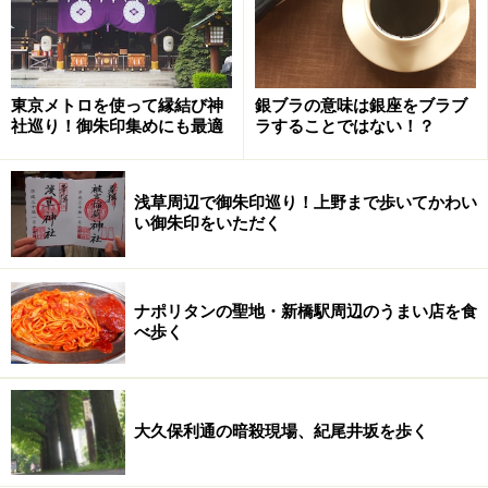
小金井公園内は桜並木が続いている
訪れた6月初旬は木漏れ日も美しい。
東京メトロを使って縁結び神
銀ブラの意味は銀座をブラブ
真夏になるともっと葉が生い茂り木陰を作ってくれる桜
社巡り！御朱印集めにも最適
ラすることではない！？
並木。
浅草周辺で御朱印巡り！上野まで歩いてかわい
江戸東京たてもの園の入園料は400円。
い御朱印をいただく
というわけで、江戸東京たてもの園へGO!
ナポリタンの聖地・新橋駅周辺のうまい店を食
【関連サイト】
べ歩く
江戸東京たてもの園
※記事内容は執筆時点のものです。最新の内容をご確認くださ
い。
大久保利通の暗殺現場、紀尾井坂を歩く