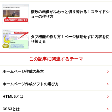
の各項目が横向きに並ぶようにします。それによって、
下記の2例で示すような装飾が実現できます。
複数の画像がふわっと切り替わる！スライドシ
ョーの作り方
タブ機能の作り方！ページ移動せずに内容を切
■
例1. リスト項目を「単純に横方向に並べる」方法
り替える
項目ごとに余白を設けて、横方向に並ぶだけ並べる「リ
ンク集」のような感じで掲載する装飾です。例えば、ウ
この記事に関連するテーマ
ェブページのフッタ(最下部)に掲載する「主要コーナー
の一覧リンク集」などで使えるでしょう。
ホームページ作成の基本
ホームページ作成ソフトの選び方
ul要素とli要素で作るリストを、横方向に並べる装飾例
HTML5とは
CSS3とは
上図の上側は、1段階のリストを単に横方向に並べてい