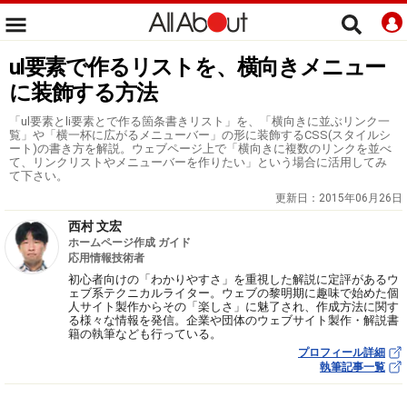
ul要素で作るリストを、横向きメニュー
に装飾する方法
「ul要素とli要素とで作る箇条書きリスト」を、「横向きに並ぶリンク一
覧」や「横一杯に広がるメニューバー」の形に装飾するCSS(スタイルシ
ート)の書き方を解説。ウェブページ上で「横向きに複数のリンクを並べ
て、リンクリストやメニューバーを作りたい」という場合に活用してみ
て下さい。
更新日：
2015年06月26日
西村 文宏
ホームページ作成 ガイド
応用情報技術者
初心者向けの「わかりやすさ」を重視した解説に定評があるウ
ェブ系テクニカルライター。ウェブの黎明期に趣味で始めた個
人サイト製作からその「楽しさ」に魅了され、作成方法に関す
る様々な情報を発信。企業や団体のウェブサイト製作・解説書
籍の執筆なども行っている。
プロフィール詳細
執筆記事一覧