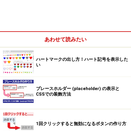
あわせて読みたい
HTMLで作るリスト(箇条書き)を、CSSでメニューの形などに
ハートマークの出し方！ハート記号を表示した
装飾する方法
い
そこで今回は、デフォルトでは(箇条書きの形で)縦方向
に並べられてしまう「ul要素とli要素とで作るリスト」
プレースホルダー (placeholder) の表示と
を、
CSSでの装飾方法
(1) 「横向きに並ぶリンクリスト」の形
(2) 「横一杯に広がるメニューバー」の形
1回クリックすると無効になるボタンの作り方