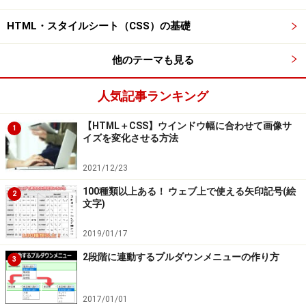
るだけです。上図の下側は、2段階のリストを(1段目は緑
HTML・スタイルシート（CSS）の基礎
色・2段目は白色で)横方向に並べています。このような
装飾も、CSSを使えば簡単に作成できます。
他のテーマも見る
人気記事ランキング
【HTML＋CSS】ウインドウ幅に合わせて画像サ
1
■
例2. リスト項目を「横方向いっぱいに広げて並べる」
イズを変化させる方法
方法
2021/12/23
項目をすべて繋げて、描画領域の横方向いっぱいに広げ
て並べる装飾です。ウェブページの上部に掲載する「メ
100種類以上ある！ ウェブ上で使える矢印記号(絵
2
文字)
ニューバー」などとして使えるでしょう。
2019/01/17
2段階に連動するプルダウンメニューの作り方
3
ul要素とli要素で作るリストを、横方向に並べてメニューバー
2017/01/01