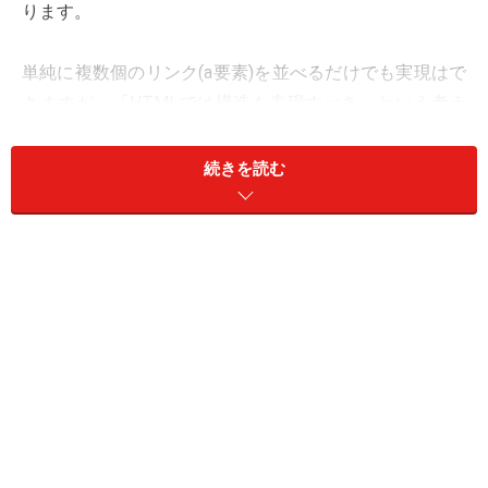
ります。
単純に複数個のリンク(a要素)を並べるだけでも実現はで
きますが、「HTMLでは構造を表現すべき」という考え
方から、全体を「箇条書きリスト」の形で記述(＝ul要素
とli要素で作成)しておき、CSS(スタイルシート)で横向き
続きを読む
に装飾する方法もよく使われます。