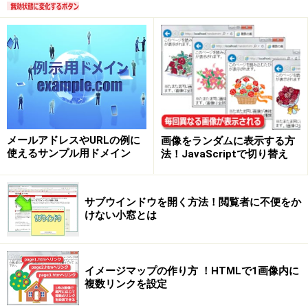
の2通りに装飾する、CSSソースの書き方をご紹介致しま
す。
ul要素とli要素を使って作る「リスト」を、
CSSで横向きに並べる例
メールアドレスやURLの例に
画像をランダムに表示する方
使えるサンプル用ドメイン
法！JavaScriptで切り替え
ul要素とli要素で作るリスト(左:1段階／右:2段階)
サブウインドウを開く方法！閲覧者に不便をか
けない小窓とは
ul要素とli要素とを使って作る「リスト」は、何の装飾も
施さずにブラウザで表示させると、右図のように見えま
す。
イメージマップの作り方 ！HTMLで1画像内に
複数リンクを設定
この「リスト」に対してCSSを適用することで、リスト