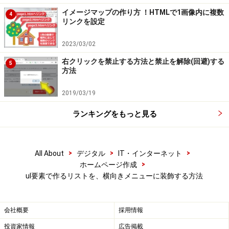
に見えるように装飾した例
イメージマップの作り方 ！HTMLで1画像内に複数
4
リンクを設定
上図の上側は、1段階のリストを「1行のメニューバー」
2023/03/02
に見えるように装飾した例です。上図の下側は、2段階
右クリックを禁止する方法と禁止を解除(回避)する
5
のリストを「横向きに並ぶメインメニュー項目(緑色)」
方法
＋「縦向きに並ぶサブメニュー項目(黄緑色)」として装
2019/03/19
飾した例です。
ランキングをもっと見る
本記事では、上記に掲載した2種類(4通り)の装飾方法を
例にして、「ul要素とli要素とで作る箇条書きリスト」を
>
>
>
横方向に並べるCSSソースの書き方をご紹介致します。
All About
デジタル
IT・インターネット
>
ホームページ作成
ul要素で作るリストを、横向きメニューに装飾する方法
まずは、HTMLもCSSもシンプルな記述で済む、
1段階の
リストを横向きに並べる方法
から見ていきましょう。
会社概要
採用情報
※記事内容は執筆時点のものです。最新の内容をご確認くださ
投資家情報
広告掲載
い。