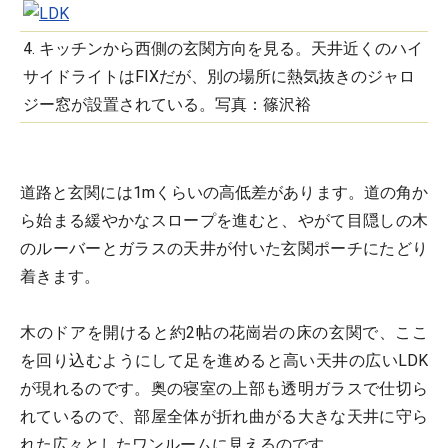
4. キッチンから西側の玄関方向を見る。天井近くのハイ
サイドライトはFIXだが、別の場所に熱気抜きのジャロ
ジー窓が設置されている。写真：篠沢裕
道路と玄関には1mくらいの高低差があります。道の角か
ら始まる緩やかなスロープを進むと、やがて目隠しの木
のルーバーとガラスの天井が付いた玄関ポーチにたどり
着きます。
木のドアを開けると約2帖の花崗岩の床の玄関で、ここ
を回り込むようにして足を進めると高い天井の広いLDK
が現れるのです。奥の寝室の上部も透明ガラスで仕切ら
れているので、部屋全体が折れ曲がる大きな天井に守ら
れた広々としたワンルームに見えるのです。