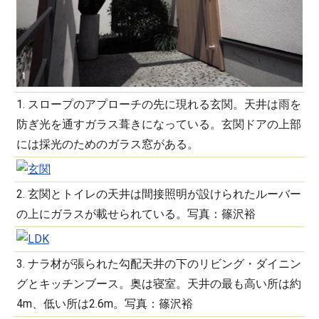
1. スロープのアプローチの先に現れる玄関。天井は雨を
防ぎ光を通すガラス葺きになっている。玄関ドアの上部
には採光のためのガラス窓がある。
2. 玄関とトイレの天井は間接照明が設けられたルーバー
の上にガラスが載せられている。写真：篠沢裕
3. ナラ材が張られた勾配天井の下のリビング・ダイニン
グとキッチンブース。奥は寝室。天井の最も高い所は約
4m、低い所は2.6m。写真：篠沢裕