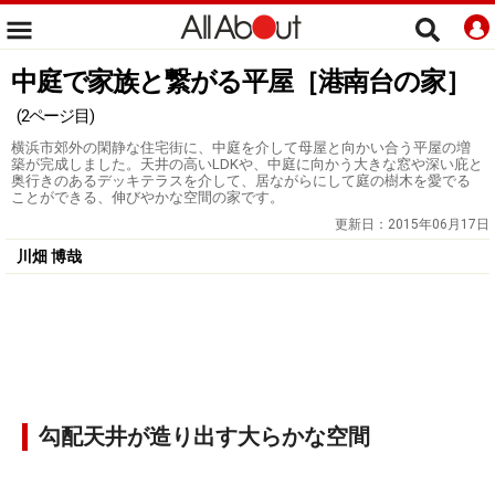
中庭で家族と繋がる平屋［港南台の家］
(2ページ目)
横浜市郊外の閑静な住宅街に、中庭を介して母屋と向かい合う平屋の増
築が完成しました。天井の高いLDKや、中庭に向かう大きな窓や深い庇と
奥行きのあるデッキテラスを介して、居ながらにして庭の樹木を愛でる
ことができる、伸びやかな空間の家です。
更新日：
2015年06月17日
川畑 博哉
勾配天井が造り出す大らかな空間