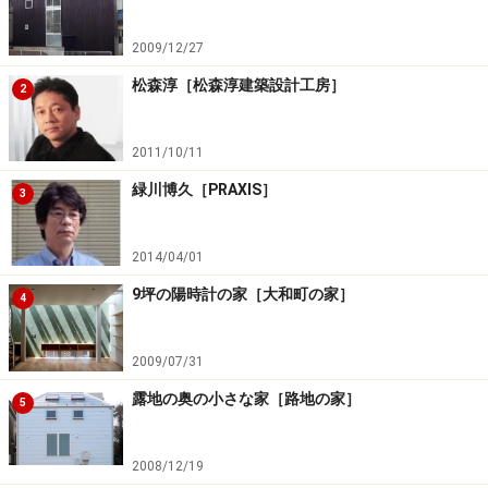
2009/12/27
松森淳［松森淳建築設計工房］
2
2011/10/11
緑川博久［PRAXIS］
3
2014/04/01
9坪の陽時計の家［大和町の家］
4
2009/07/31
露地の奥の小さな家［路地の家］
5
2008/12/19