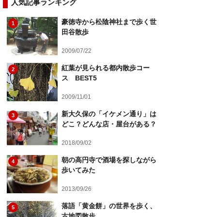
人気記事ランキング
豪徳寺から松陰神社まで歩く世
1
田谷散歩
2009/07/22
紅葉が見られる都内散歩コー
2
ス BEST5
2009/11/01
新大久保の「イケメン通り」は
3
どこ？どんな店・屋台がある？
2018/09/02
朝の高円寺で酒場を探しながら
4
歩いてみた
2013/09/26
落語「黄金餅」の世界を歩く、
5
古地図散歩