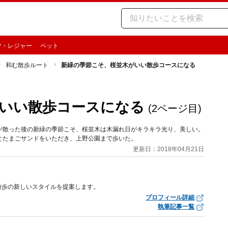
ツ・レジャー
ペット
和む散歩ルート
新緑の季節こそ、桜並木がいい散歩コースになる
いい散歩コースになる
(2ページ目)
が散った後の新緑の季節こそ、桜並木は木漏れ日がキラキラ光り、美しい。
とたまごサンドをいただき、上野公園まで歩いた。
更新日：2018年04月21日
遊歩の新しいスタイルを提案します。
プロフィール詳細
執筆記事一覧