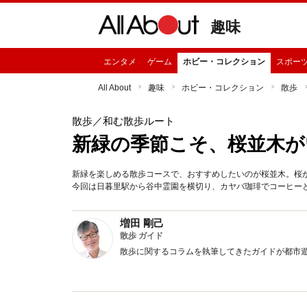
趣味
エンタメ
ゲーム
ホビー・コレクション
スポー
All About
趣味
ホビー・コレクション
散歩
散歩
／和む散歩ルート
新緑の季節こそ、桜並木が
新緑を楽しめる散歩コースで、おすすめしたいのが桜並木。桜
今回は日暮里駅から谷中霊園を横切り、カヤバ珈琲でコーヒー
増田 剛己
散歩 ガイド
散歩に関するコラムを執筆してきたガイドが都市