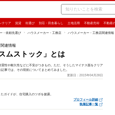
ンテリア
賃貸
街選び
別荘・田舎暮らし
土地活用
不動産売却
不動産
ー・依頼先選び
ハウスメーカー・工務店
ハウスメーカー・工務店関連情報
店関連情報
「スムストック」とは
耐震性や耐久性などに不安がつきもの。ただ、そうしたマイナス面をクリア
の記事では、その現状についてまとめてみました。
更新日：2015年04月28日
きたガイドが、住宅購入のツボを披露。
プロフィール詳細
執筆記事一覧