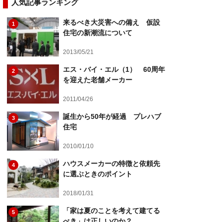
人気記事ランキング
来るべき大災害への備え 仮設
1
住宅の新潮流について
2013/05/21
エス・バイ・エル（1） 60周年
2
を迎えた老舗メーカー
2011/04/26
誕生から50年が経過 プレハブ
3
住宅
2010/01/10
ハウスメーカーの特徴と依頼先
4
に選ぶときのポイント
2018/01/31
「家は夏のことを考えて建てる
5
べき」は正しいのか？