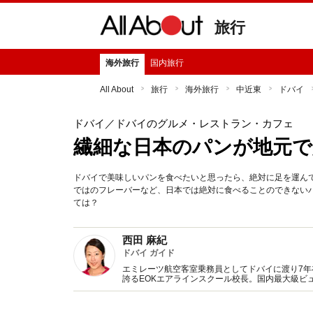
旅行
海外旅行
国内旅行
All About
旅行
海外旅行
中近東
ドバイ
ドバイ
／ドバイのグルメ・レストラン・カフェ
繊細な日本のパンが地元で
ドバイで美味しいパンを食べたいと思ったら、絶対に足を運ん
ではのフレーバーなど、日本では絶対に食べることのできない
ては？
西田 麻紀
ドバイ ガイド
エミレーツ航空客室乗務員としてドバイに渡り7年
誇るEOKエアラインスクール校長。国内最大級ビュ
トを8年間務め上げ、現在はアブダビ首長政府KIZ