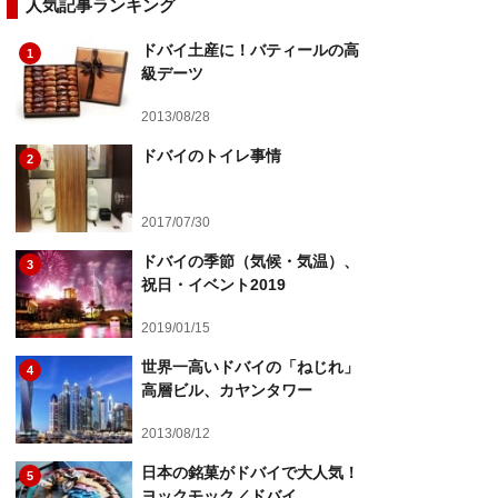
人気記事ランキング
ドバイ土産に！バティールの高
1
級デーツ
2013/08/28
ドバイのトイレ事情
2
2017/07/30
ドバイの季節（気候・気温）、
3
祝日・イベント2019
2019/01/15
世界一高いドバイの「ねじれ」
4
高層ビル、カヤンタワー
2013/08/12
日本の銘菓がドバイで大人気！
5
ヨックモック／ドバイ