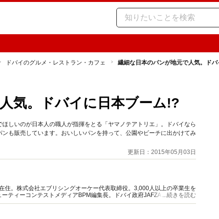
ドバイのグルメ・レストラン・カフェ
繊細な日本のパンが地元で人気。ドバイ
人気。ドバイに日本ブーム!?
でほしいのが日本人の職人が指揮をとる「ヤマノテアトリエ」。ドバイなら
パンも販売しています。おいしいパンを持って、公園やビーチに出かけてみ
更新日：2015年05月03日
在住。株式会社エブリシングオーケー代表取締役。3,000人以上の卒業生を
ーティーコンテストメディアBPM編集長。ドバイ政府JAFZAエージェン
...続きを読む
AD国内唯一エージェントとして活動中。