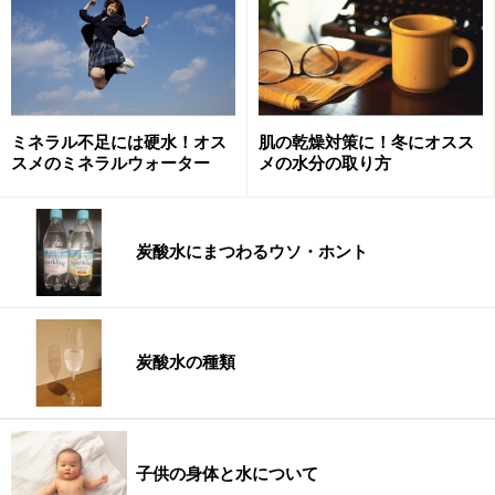
です。水源地周辺の環境保護や水質管理が徹底されてい
る天然水であれば、それが一番だと個人的には思ってい
ます。
もしそういった天然水が身近にない、もしくは経済的理
ミネラル不足には硬水！オス
肌の乾燥対策に！冬にオスス
由で手に入らない場合は、水道水でもいいですし、塩素
スメのミネラルウォーター
メの水分の取り方
などの物質が気になる場合は、浄水器を使うといいと思
います。
炭酸水にまつわるウソ・ホント
では、水質が安定していて水質管理が徹底されている天
然水は、どうやって選べばいいのでしょうか。
炭酸水の種類
＜目次＞
天然水の「水源地管理」について知る方法は？
海外の水はどう選んだらいい？
子供の身体と水について
水にはミネラルやマグネシウムなどが含まれている