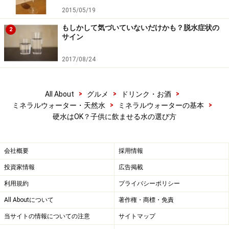
地の周辺がどういった環境かを調べられると思います。
2015/05/19
また、水を製造もしくは販売しているメーカーに、直接
もしかして気づいていないだけかも？脱水症状の
2
どういった環境か（周辺に工場やゴルフ場はないか、人
サイン
の立ち入りなどはあるかなど）、地域やメーカーで水源
2017/08/24
地保護の活動はされているのか、水に対しては水質検査
がどれぐらいの頻度でどういった項目でされているの
か、などを問い合わせてみるといいと思います。
>
>
>
All About
グルメ
ドリンク・お酒
>
>
ミネラルウォーター・天然水
ミネラルウォーターの基本
硬水はOK？子供に飲ませる水の選び方
海外の水はどう選んだらいい？
会社概要
採用情報
自分で調べることが難しい場合は、ヨーロッパの基準で
投資家情報
広告掲載
「ナチュラルミネラルウォーター」と認められているも
利用規約
プライバシーポリシー
のを選べば、水源地やその周辺の環境保護が義務づけら
All Aboutについて
著作権・商標・免責
れており、水質に関しても厳しい基準が設けられていま
すので、安心だと思います。
当サイトの情報についての注意
サイトマップ