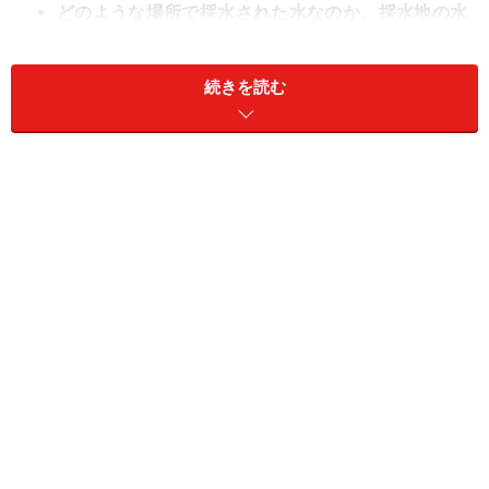
どのような場所で採水された水なのか、採水地の水
質管理はどのようにされているのか（水の安全性）
水に溶け込んでいる成分はどのようなものなのか
続きを読む
（ミネラルなどの含有成分）
という点ではないかと思います。
水と一口にいっても、飲み水の対象としては、水道水、
水道水を浄水器に通した水、井戸水、ウォーターサーバ
ーの水、市販のミネラルウォーターなどがあります。
まず大前提として、不純物や有害物質の有無は一番気に
なるところです。できるだけ、そういったものが含まれ
ない水を選びたいというのが親心かと思いますが、だか
らと言って、すべてのミネラルや不純物をろ過して取り
除いたRO水（アールオー水）や純水でなくてはならない