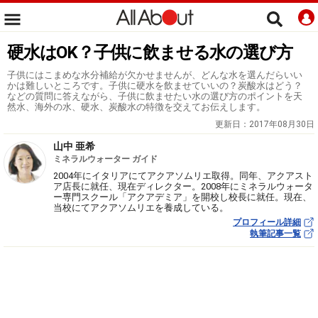
硬水はOK？子供に飲ませる水の選び方
子供にはこまめな水分補給が欠かせませんが、どんな水を選んだらいい
かは難しいところです。子供に硬水を飲ませていいの？炭酸水はどう？
などの質問に答えながら、子供に飲ませたい水の選び方のポイントを天
然水、海外の水、硬水、炭酸水の特徴を交えてお伝えします。
更新日：
2017年08月30日
山中 亜希
ミネラルウォーター ガイド
2004年にイタリアにてアクアソムリエ取得。同年、アクアスト
ア店長に就任、現在ディレクター。2008年にミネラルウォータ
ー専門スクール「アクアデミア」を開校し校長に就任。現在、
当校にてアクアソムリエを養成している。
プロフィール詳細
執筆記事一覧