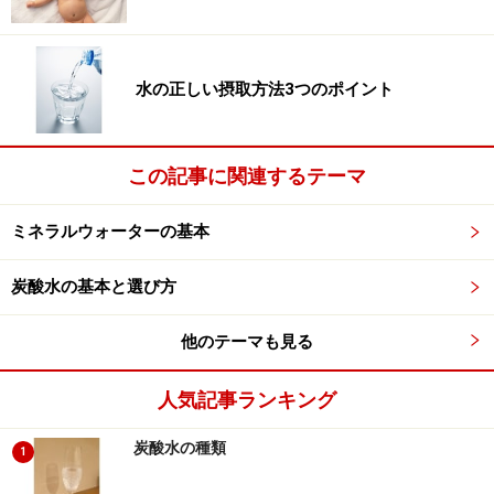
子供に硬水を飲ませていいの？
子供に炭酸水を飲ませてはダメ？
水の正しい摂取方法3つのポイント
水が嫌いな子供にならないために
この記事に関連するテーマ
天然水の「水源地管理」について知る方法
ミネラルウォーターの基本
は？
炭酸水の基本と選び方
子供に飲ませる水がどういう水かを知るためにはラベル
に書かれた成分だけではなく、具体的にどういった管理
他のテーマも見る
や製造処理がされているかを知る必要があります。
人気記事ランキング
可能であれば水源地についても調べてみよう
炭酸水の種類
1
国内の場合は水源地がある住所などで、ある程度は水源