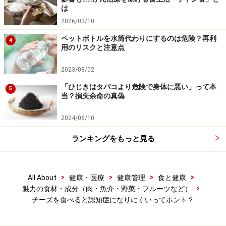
※記事内容は執筆時点のものです。最新の内容をご確認くださ
は
い。
2026/03/10
※当サイトにおける医師・医療従事者等による情報の提供は、診
断・治療行為ではありません。診断・治療を必要とする方は、適
ペットボトルを水筒代わりにするのは危険？再利
4
切な医療機関での受診をおすすめいたします。記事内容は執筆者
用のリスクと注意点
個人の見解によるものであり、全ての方への有効性を保証するも
のではありません。当サイトで提供する情報に基づいて被ったい
かなる損害についても、当社、各ガイド、その他当社と契約した
2023/08/02
情報提供者は一切の責任を負いかねます。
「ひじきはタバコより危険で身体に悪い」って本
免責事項
5
当？損失余命の真偽
2024/06/10
ランキングをもっと見る
>
>
>
>
All About
健康・医療
健康管理
食と健康
>
魅力の食材・成分（肉・魚介・野菜・フルーツなど）
チーズを食べると認知症になりにくいってホント？