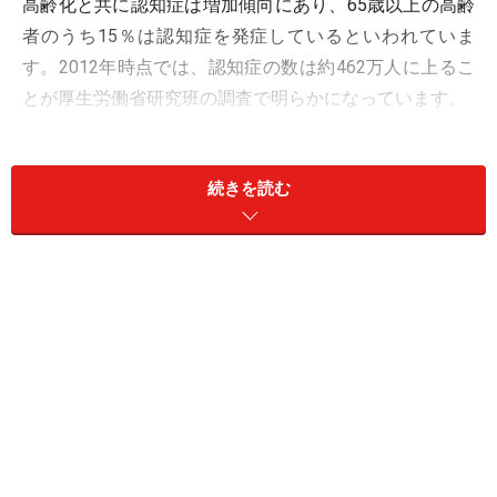
高齢化と共に認知症は増加傾向にあり、65歳以上の高齢
者のうち15％は認知症を発症しているといわれていま
す。2012年時点では、認知症の数は約462万人に上るこ
とが厚生労働省研究班の調査で明らかになっています。
認知症を引き起こす病気のうち、もっとも多いのは、脳
続きを読む
の神経細胞がゆっくりと死んでいく「変性疾患」と呼ば
れる病気です。この代表的なものがアルツハイマー病
で、認知症の約60％はアルツハイマー病といわれていま
す。