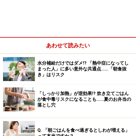
あわせて読みたい
アルツハイマー病に代表される認知症には十分な治療方
法が確立されておらず、日々の生活を通じて予防する取
水分補給だけではダメ!? 「熱中症になってし
まった人」に多い意外な共通点……「朝食抜
り組みが注目を集めています。
き」はリスク
「しっかり加熱」が逆効果!? 炊き立てごはん
カマンベールチーズがアルツハイマー病の
が食中毒リスクになることも……夏のお弁当の
予防に有効
落とし穴
Q. 「朝ごはんを食べ過ぎるとしわが増える」
カマンベールチーズのアルツハイマー病への予防効果が確認
されました
って本当ですか？