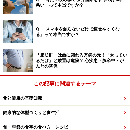
悪い」って本当ですか？
カマンベールチーズのアルツハイマー病へ
の科学的効果
Q. 「スマホを触らないだけで痩せやすくな
アルツハイマー病の原因物質と考えられているものに
る」って本当ですか？
「アミロイドβ」というものがあります。アミロイドβと
はタンパク質の一種で、アミノロイドβは脳内に過剰に
「脂肪肝」は命に関わる万病の元！「太ってい
生産され蓄積すると老人斑とよばれる凝集体が形成され
るだけ」と放置は危険？ 心疾患・脳卒中・が
ます。アルツハイマー病の患者の脳には、多数の老人斑
んとの関係
がみられることがわかっています。
この記事に関連するテーマ
今回の研究では、アルツハイマー病モデルマウスにカマ
ンベールチーズから調整した餌を摂取させると、脳内の
食と健康の基礎知識
アルツハイマー病の原因物質であるアミロイドβの沈着
が有意に抑制され、脳の炎症症状が緩和されることが確
健康的な体型づくりと食生活
認されました。
旬・季節の食事の食べ方・レシピ