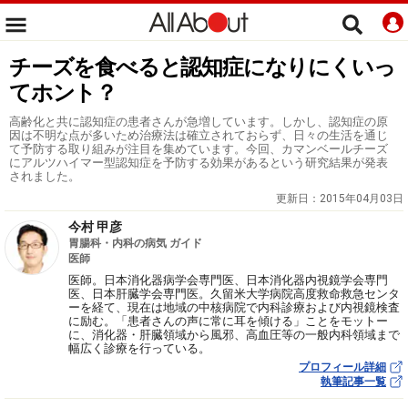
チーズを食べると認知症になりにくいっ
てホント？
高齢化と共に認知症の患者さんが急増しています。しかし、認知症の原
因は不明な点が多いため治療法は確立されておらず、日々の生活を通じ
て予防する取り組みが注目を集めています。今回、カマンベールチーズ
にアルツハイマー型認知症を予防する効果があるという研究結果が発表
されました。
更新日：
2015年04月03日
今村 甲彦
胃腸科・内科の病気 ガイド
医師
医師。日本消化器病学会専門医、日本消化器内視鏡学会専門
医、日本肝臓学会専門医。久留米大学病院高度救命救急センタ
ーを経て、現在は地域の中核病院で内科診療および内視鏡検査
に励む。「患者さんの声に常に耳を傾ける」ことをモットー
に、消化器・肝臓領域から風邪、高血圧等の一般内科領域まで
幅広く診療を行っている。
プロフィール詳細
執筆記事一覧