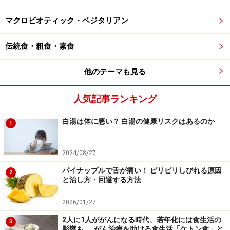
さらに、有効成分としてカマンベールチーズに「オレイ
マクロビオティック・ベジタリアン
ン酸アミド」と「デヒドロエルゴステロール」が含まれ
ていることを発見しました。オレイン酸アミドは、脳内
伝統食・粗食・素食
のアミロイドβなどの老廃物を除去する役割を担うミク
ログリアと呼ばれる細胞を活性化しながら抗炎症活性を
他のテーマも見る
示す成分です。デヒドロエルゴステロールにも抗炎症活
人気記事ランキング
性作用があることがわかっています。これらの成分は、
チーズに含まれる白カビの発酵過程で生成されたものと
白湯は体に悪い？ 白湯の健康リスクはあるのか
1
考えられています。
2024/08/27
今回の研究により、カマンベールチーズによるアルツハ
イマー病への予防効果が科学的に裏付けられたともいえ
パイナップルで舌が痛い！ ピリピリしびれる原因
2
と治し方・回避する方法
るでしょう。今後の認知症解明への進展にも期待が高ま
っています。
2026/01/27
2人に1人ががんになる時代、若年化には食生活の
3
影響も……がん治療を助ける食生活「ケトン食」と