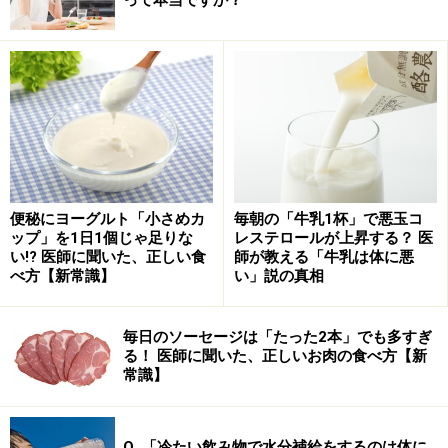
今回、東京大学大学院農学生命科学研究科とキリン株式
会社、小岩井乳業株式会社は、カマンベールチーズの摂
取がアルツハイマー病への予防効果があることを確認
し、さらにその中に含まれる有効成分として「オレイン
酸アミド」と「デヒドロエルゴステロール」を発見しま
した。この研究結果は米国科学誌『PLOS ONE』（2015
年3月11日号）に論文として掲載されています。
便秘にヨーグルト「小さめカ
毎朝の「牛乳1杯」で悪玉コ
ップ」を1日1個じゃ足りな
レステロールが上昇する？ 医
い!? 医師に聞いた、正しい食
師が教える「牛乳は体に悪
チーズなどの発酵乳製品を摂取することにより老後の認
べ方【新常識】
い」説の真相
知機能低下が予防されることは疫学の分野では報告され
ていましたが、認知症への予防効果のメカニズムや有効
毎日のソーセージは「たった2本」でも多すぎ
成分はよくわかっていませんでした。今回の研究によ
る！ 医師に聞いた、正しいお肉の食べ方【新
常識】
り、カマンベールチーズがアルツハイマー病に効くメカ
ニズムが明らかになってきました。
Q. 「冷たい飲み物で水分補給をするのは体に