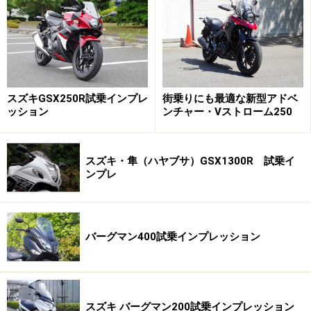
スズキGSX250R試乗インプレ
街乗りにも最適な新型アドベ
ッション
ンチャー・Vストローム250
スズキ・隼（ハヤブサ）GSX1300R 試乗イ
ンプレ
GSR750フロントビュー
バーグマン400試乗インプレッション
スズキのGSRシリーズはGSR750の他にGSR400、
GSR250が存在します。今回のGSR750の試乗でGSRシリ
ーズ全ての車両に試乗した事になりますが、GSR400や
GSR250は排気量の割りに「大きい」車両でした。
スズキ バーグマン200試乗インプレッション