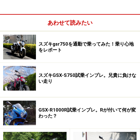
あわせて読みたい
スズキgsr750を通勤で乗ってみた！乗り心地
をレポート
＜目次＞
gsr750に跨ると感じる、コンパクトな車体
GSX-R750譲りのエンジンは極上のフィール
スズキGSX-S750試乗インプレ。兄貴に負けな
い走り
乗って楽しい！ スズキgsr750は扱いやすい一台
GSX-R1000R試乗インプレ。Rが付いて何が変
gsr750に跨ると感じる、コンパクトな車体
わった？