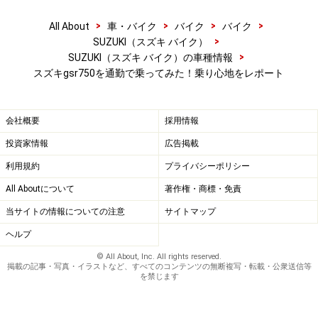
設定されているので、低中回転域でのパワーはイマイチ
>
>
>
>
なことが多く、街中で乗ると走り出しは思ったよりもア
All About
車・バイク
バイク
バイク
>
SUZUKI（スズキ バイク）
クセルを開けないとエンストしてしまうケースもあるの
>
SUZUKI（スズキ バイク）の車種情報
ですが、GSR750に関してはそんな心配はありません。
スズキgsr750を通勤で乗ってみた！乗り心地をレポート
GSR750のエンジンはGSX-R750と比べれば高回転は伸び
会社概要
採用情報
ませんが、それでも106ps/10000rpmを出力し、ガソリ
投資家情報
広告掲載
ンやオイルなどが入った状態の車体の重量も213kgと軽
いのでパワー不足は全くなし。しかも、これだけのパワ
利用規約
プライバシーポリシー
ーを出力していながら都内の通勤では燃費が20km/l程度
All Aboutについて
著作権・商標・免責
でした。17リッタータンクを装着されていますので、無
当サイトの情報についての注意
サイトマップ
給油で300km程度は巡航可能ということになります。
ヘルプ
© All About, Inc. All rights reserved.
なお、輸出モデルの国内仕様車というと、様々な規制の
掲載の記事・写真・イラストなど、すべてのコンテンツの無断複写・転載・公衆送信等
を禁じます
問題などで馬力が抑えられギア比も変更される事が多い
のですが、GSR750に関しては全く一緒です。