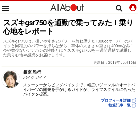
スズキgsr750を通勤で乗ってみた！乗り
心地をレポート
スズキgsr750は、扱いやすさとパワーを兼ね備えた1000ccオーバーのバ
イクと同程度のパワーを持ちながら、車体の大きさや重さは400ccなみ！
今や数少ないナナハンの性能とは？スズキgsr750を一週間通勤で試乗し
た乗り心地や感想をお届けします。
更新日：
2019年05月16日
相京 雅行
バイク ガイド
スクーターからビッグバイクまで、幅広いジャンルのオートバ
イパーツの開発を手がけるガイドが、ライフスタイルに合った
バイクを提案。
プロフィール詳細
執筆記事一覧