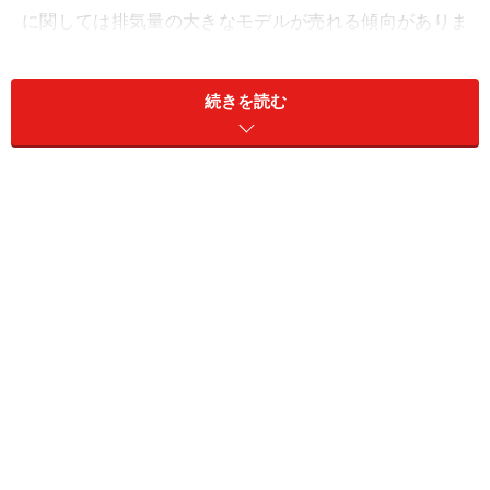
に関しては排気量の大きなモデルが売れる傾向がありま
した。しかし近年、600cc～900cc前後の車両が徐々に
注目されるようになってきています。
続きを読む
GSR750は欧州にて2011年から販売され、2013年3月に
国内仕様が販売開始されました。最近にわかに火が付き
始めているストリートファイター系バイクの先駆けとな
りますが、その性能はいかがなものか？ 今回も一週間し
っかりと通勤で使用してGSR750のインプレッションを
お届けします。