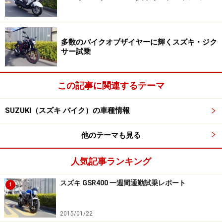
GSR250は400ccと言われても違和感がないぐらい車格が
大きかったですし、同様にGSR400も400ccクラスではか
多数のバイクオブザイヤーに輝くスズキ・ジク
なり大きい部類に入ります。しかし逆にGSR750はコン
サー試乗
パクトに作られています。
この記事に関連するテーマ
スズキのカタログスペックではあまり細かい車両の大き
さの情報は掲載されていないのですが、GSR400が長さ
SUZUKI（スズキ バイク）の車種情報
2090mm、幅795mm、高さ1075mmなのに対して、
GSR750は長さ2115mm、幅785mm、高さ1060mmなの
他のテーマも見る
で、ほとんど大きさが変わりません。加えて車体の装備
人気記事ランキング
重量がGSR400が215kgなのに対してGSR750は213kgな
ので、むしろ軽いのには驚きました。
スズキ GSR400 一週間通勤試乗レポート
1
実際に跨ってみても、車両のコンパクトさを感じます。
2015/01/22
感覚としては400ccクラスのバイクに跨っている感覚で