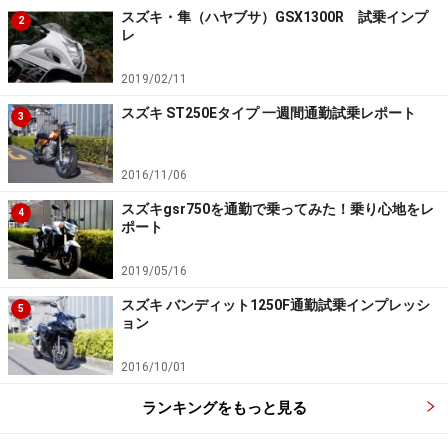
す。
スズキ・隼（ハヤブサ）GSX1300R 試乗インプ
2
レ
2019/02/11
スズキ ST250Eタイプ 一週間通勤試乗レポート
3
GSX-R750譲りのエンジンは極上のフィール
2016/11/06
スズキgsr750を通勤で乗ってみた！乗り心地をレ
4
GSR750サイドビュー
ポート
2019/05/16
GSR750のエンジンはスーパースポーツバイクGSX-R750
スズキ バンディット1250F通勤試乗インプレッシ
5
のエンジンをベースに設計されています。それでいて町
ョン
乗りで多用する中低速域を扱いやすく設定されている
2016/10/01
為、街中でも違和感なく運転する事が可能です。
ランキングをもっと見る
スーパースポーツバイクは最も力が出るのが高回転域に