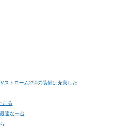
がVストローム250の装備は充実した
に走る
は最適な一台
なら