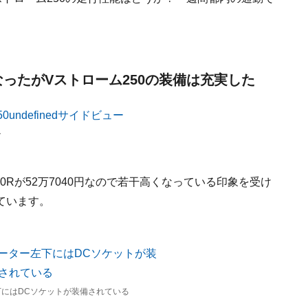
なったがVストローム250の装備は充実した
ー
250Rが52万7040円なので若干高くなっている印象を受け
ています。
下にはDCソケットが装備されている