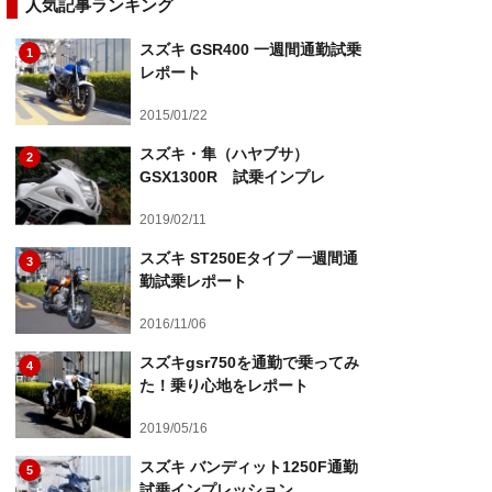
人気記事ランキング
スズキ GSR400 一週間通勤試乗
1
レポート
2015/01/22
スズキ・隼（ハヤブサ）
2
GSX1300R 試乗インプレ
2019/02/11
スズキ ST250Eタイプ 一週間通
3
勤試乗レポート
2016/11/06
スズキgsr750を通勤で乗ってみ
4
た！乗り心地をレポート
2019/05/16
スズキ バンディット1250F通勤
5
試乗インプレッション