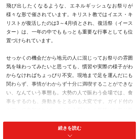
飛び出したくなるような、エネルギッシュなお祭りが
様々な形で催されています。キリスト教ではイエス・キ
リストが復活したのは3～4月頃とされ、復活祭（イース
ター）は、一年の中でももっとも重要な行事としても位
置づけられています。
せっかくの機会だから地元の人に混じってお祭りの雰囲
気を味わってみたいと思っても、慣習や実際の様子がわ
からなければちょっぴり不安。現地まで足を運んだにも
関わらず、事情がわからず十分に満喫することができな
い、なんていう事態も。大勢の人で賑わう会場では、食
事をするのも、身動きをとるのも大変です。ガイド付の
ツアーで参加すれば、そんな心配もなく気軽にお祭り気
分に浸ることができます。
続きを読む