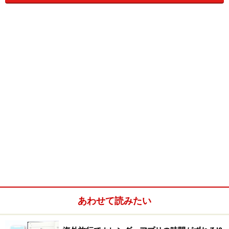
飲んで、歌って、踊って！ヨーロッパのお
祭り体験ツアー・春編
あわせて読みたい
キリスト教の祝祭をはじめ、年間を通して各地でお祭り
やイベントが開催されるヨーロッパ。各国を代表する定