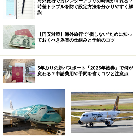
番やちょっと変わった珍しいものまで必見のお祭りをご
海外旅行でカレンダーアプリの時間がずれる!?
時差トラブルを防ぐ設定方法を分かりやすく解
紹介します。
説
■スペイン バレンシアの火祭り／セビリアの春祭り
【円安対策】海外旅行で“損しない”ために知っ
ておくべき為替の仕組みと予約のコツ
燃え盛るファヤ(ラス・ファジャス) バレンシアの火祭り
バレンシアの火祭り(3月開催)は、フャヤ(ラス・ファジャ
5年ぶりの新パスポート「2025年旅券」で何が
ス)という紙の人形を街中に飾り付け、3月19日のサン・
変わる？申請費用や手間を省くコツと注意点
ホセの夜に優勝したファヤを除き、すべて焼き払うとい
う迫力のあるお祭り。一方、セビリアの春祭り(4月開催)
では、女性はフラメンコ衣装、男性はコルドベスという
つば広の帽子を身にまとい、馬車に乗ってパレードをし
たり、カセタという小屋の中で飲んで食べて踊って賑や
かに楽しみます。いずれも春の到来を祝う、スペイン3
大祭りに数えられる代表的なお祭りです。