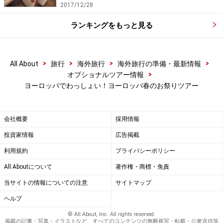
2017/12/28
りツアー (大人 58ポンド～)
ランキングをもっと見る
グロスターのチーズ転がし祭り 公式ウェブサイト
>
>
>
>
All About
旅行
海外旅行
海外旅行の準備・最新情報
■ベルギー イーペルネコ祭り
>
オプショナルツアー情報
ヨーロッパでわっしょい！ヨーロッパ春のお祭りツアー
見渡す限り猫、猫、猫のイーペルネコ祭り
会社概要
採用情報
3年に1度、フランスとの国境の街イーペルで行われる、
投資家情報
広告掲載
お祭り。巨大な猫たちのパレードや、猫に仮装した人た
ちやフェイスペイントをした子どもたち、クライマック
利用規約
プライバシーポリシー
スの猫投げなど、街中が猫で埋め尽くされます。人口4
All Aboutについて
著作権・商標・免責
万人ほどで普段は静かな街ですが、この日ばかりは世界
当サイトの情報についての注意
サイトマップ
中から観光客が集まります。猫好きにはもちろん、旅の
ヘルプ
土産話に一風変わった体験がしたい方には是非おすすめ
© All About, Inc. All rights reserved.
です。
掲載の記事・写真・イラストなど、すべてのコンテンツの無断複写・転載・公衆送信等