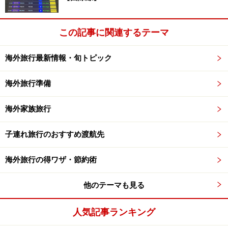
■フランス アルル・復活祭のフェリア
この記事に関連するテーマ
アルル 復活祭のフェリア 勇ましく美しい闘牛士と牛の戦
いは一見の価値あり
海外旅行最新情報・旬トピック
毎年復活祭にあわせて南仏プロヴァンスの街アルルで開
海外旅行準備
催される闘牛。古くから雄牛が生息するカマルグ地方で
は、闘牛は長く続く伝統であり、このアルルの復活祭の
海外家族旅行
フェリアは、闘牛のシーズンのスタートを切る一大行事
として位置づけられています。プロになる前の闘牛士と
子連れ旅行のおすすめ渡航先
3歳以下の若い雄牛が初舞台を踏む新人戦や、牛の角に
海外旅行の得ワザ・節約術
くくりつけたコカルドというものを素手で取る、という
プロヴァンス独特の戦いなど見所が満載です。
他のテーマも見る
アルルの闘牛ショー 復活祭のフェリア (大人 145ユ
ーロ～)
人気記事ランキング
アルル観光局 公式ウェブサイト