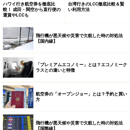
ハワイ行き航空券を徹底比
台湾行きのLCC徹底比較＆賢
較！ 成田・関空から直行便の
い利用方法
運賃やLCCも
飛行機が悪天候や災害で欠航した時の対処法
【国内線】
「プレミアムエコノミー」とは？エコノミーク
ラスとの違いと特徴
航空券の「オープンジョー」とは？予約と買い
方
セビリアの春祭り 1泊2日ツアー (大人 198ユーロ～)
バレンシアの火祭り 公式ウェブサイト
飛行機が悪天候や災害で欠航した時の対処法
【国際線】