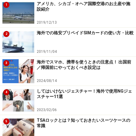
アメリカ、シカゴ・オヘア国際空港のお土産や施
1
設紹介
■イギリス グロスターのチーズ転がし祭り
2019/12/13
海外での格安プリペイドSIMカードの使い方・比較
2
チーズも競技者も転がる、転がる グロスターのチーズ祭り
2019/11/04
人気の観光地コッツウォルズ地方のグロスター近郊で春
海外でスマホ、携帯を使うときの注意点！ 出国前
3
に行われる珍イベントです。丘の上から地元で生産され
／帰国前にやっておくべき設定は
る、円筒形のチーズを競技者たちが追いかける、という
単純なレースですが、時速100kmをも超える速度で転が
2024/08/14
るチーズを追いかけ、競技者たちもまたしばし転がりな
してはいけないジェスチャー！海外で使用NGジェ
4
スチャー11選
がら駆け下りるため、怪我人も続出とか。このチーズ転
がしは、日本のテレビ番組で紹介されてから一気に知名
2023/02/06
度が上がりました。
TSAロックとは？知っておきたいスーツケースの
5
常識
ロンドン発 グロスターのチーズ転がし祭り 日帰