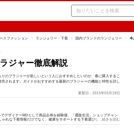
ースファッション
ランジェリー・下着
国内ブランドのランジェリー
今
ー
ラジャー徹底解説
入りのブラジャーが欲しいという人におすすめしたいのが、春に購入するこ
発売されます。ガイドがおすすめする最新のブラジャーの機能と特性を詳し
更新日：2015年03月19日
ルでデザイナーMDとして商品企画を経験後、「通販生活」ショップチャン
しゃれな下着情報だけでなく、健康をサポートする下着選びなど、ファッ
...続きを読む
着情報を発信。