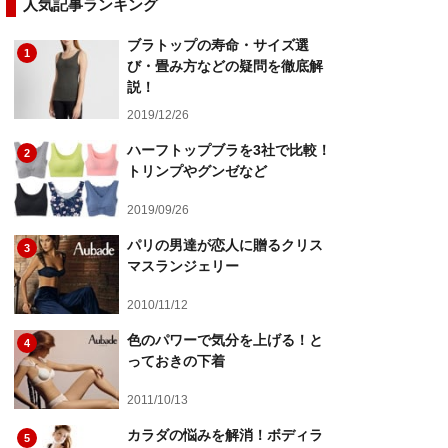
人気記事ランキング
ブラトップの寿命・サイズ選
1
び・畳み方などの疑問を徹底解
説！
2019/12/26
ハーフトップブラを3社で比較！
2
トリンプやグンゼなど
2019/09/26
パリの男達が恋人に贈るクリス
3
マスランジェリー
2010/11/12
色のパワーで気分を上げる！と
4
っておきの下着
2011/10/13
カラダの悩みを解消！ボディラ
5