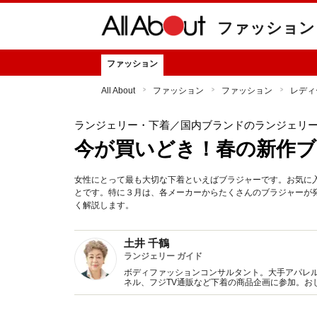
ファッション
ファッション
All About
ファッション
ファッション
レディ
ランジェリー・下着
／国内ブランドのランジェリ
今が買いどき！春の新作ブ
女性にとって最も大切な下着といえばブラジャーです。お気に
とです。特に３月は、各メーカーからたくさんのブラジャーが
く解説します。
土井 千鶴
ランジェリー ガイド
ボディファッションコンサルタント。大手アパレ
ネル、フジTV通販など下着の商品企画に参加。お
ションとランジェリー（下着）双方に精通した下