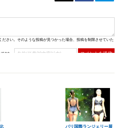
比
パリ国際ランジェリー展