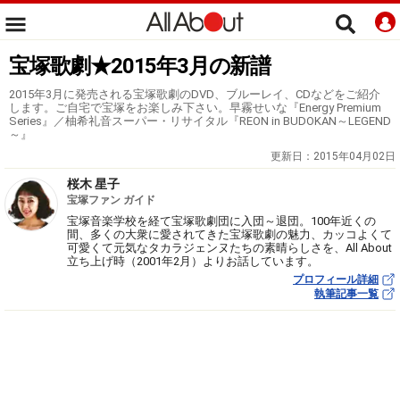
宝塚歌劇★2015年3月の新譜
2015年3月に発売される宝塚歌劇のDVD、ブルーレイ、CDなどをご紹介
します。ご自宅で宝塚をお楽しみ下さい。早霧せいな『Energy Premium
Series』／柚希礼音スーパー・リサイタル『REON in BUDOKAN～LEGEND
～』
更新日：
2015年04月02日
桜木 星子
宝塚ファン ガイド
宝塚音楽学校を経て宝塚歌劇団に入団～退団。100年近くの
間、多くの大衆に愛されてきた宝塚歌劇の魅力、カッコよくて
可愛くて元気なタカラジェンヌたちの素晴らしさを、All About
立ち上げ時（2001年2月）よりお話しています。
プロフィール詳細
執筆記事一覧