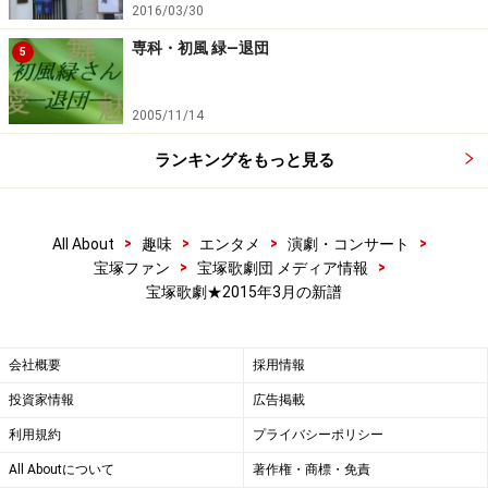
2016/03/30
Amazonで宝塚の DVD をチェック！
専科・初風 緑―退団
5
楽天市場で宝塚の CD・DVD をチェック！
2005/11/14
ランキングをもっと見る
>
>
>
>
All About
趣味
エンタメ
演劇・コンサート
>
>
宝塚ファン
宝塚歌劇団 メディア情報
宝塚歌劇★2015年3月の新譜
会社概要
採用情報
投資家情報
広告掲載
利用規約
プライバシーポリシー
All Aboutについて
著作権・商標・免責