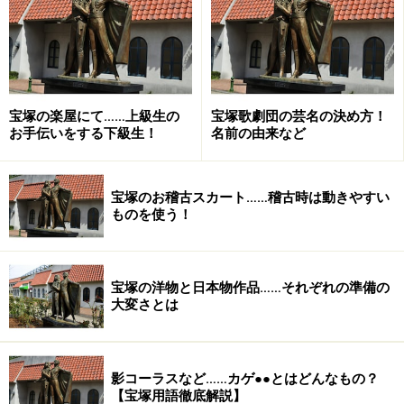
宝塚の楽屋にて……上級生の
宝塚歌劇団の芸名の決め方！
お手伝いをする下級生！
名前の由来など
(C)宝塚歌劇団 (C)宝塚クリエイティブアーツ
DVD 柚希礼音スーパー・リサイタル『REON in
宝塚のお稽古スカート……稽古時は動きやすい
ものを使う！
BUDOKAN～LEGEND～』
主な出演者
宝塚の洋物と日本物作品……それぞれの準備の
【星組】柚希礼音・夢咲ねね・十輝いりす・真風涼帆
大変さとは
価格：¥8,640
発売日：2015年3月27日
影コーラスなど……カゲ●●とはどんなもの？
【宝塚用語徹底解説】