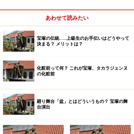
価格：¥16,200
あわせて読みたい
発売日：2015年3月20日
宝塚の伝統……上級生のお手伝いはどうやって
決まる？ メリットは？
柚希礼音スーパー・リサイタル『REON in
BUDOKAN～LEGEND～』
化粧前って何？ これが宝塚、タカラジェンヌ
の化粧前
廻り舞台「盆」とはどういうもの？ 宝塚の舞
台演出