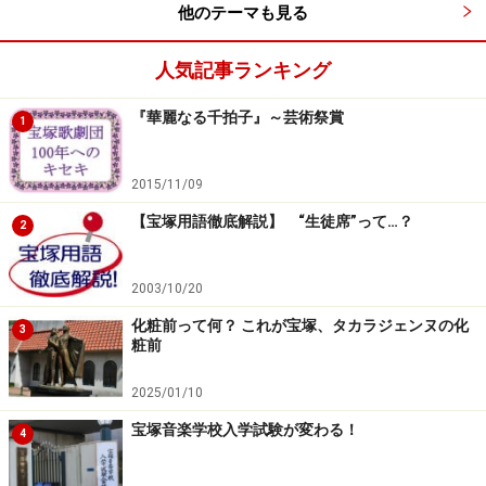
発売日：2015年3月27日
他のテーマも見る
人気記事ランキング
『華麗なる千拍子』～芸術祭賞
1
※画像の肖像権、著作権は、阪急電鉄、宝塚歌劇団、株
式会社宝塚クリエイティブアーツに帰属いたします。
2015/11/09
※画像の無断使用及び直リンクは営利・非営利を問わず
禁止いたします。
【宝塚用語徹底解説】 “生徒席”って…？
2
※All About「宝塚ファン」サイトは、画像使用に関し
て、発売元の株式会社宝塚クリエイティブアーツの許可
2003/10/20
を取っております。
化粧前って何？ これが宝塚、タカラジェンヌの化
3
粧前
※記事内容は執筆時点のものです。最新の内容をご確認くださ
い。
2025/01/10
宝塚音楽学校入学試験が変わる！
4
【編集部おすすめの購入サイト】