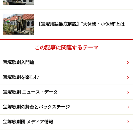
柚希礼音スーパー・リサイタル『REON in
【宝塚用語徹底解説】“大休憩・小休憩”とは
BUDOKAN～LEGEND～』
この記事に関連するテーマ
宝塚歌劇入門編
(C)宝塚歌劇団 (C)宝塚クリエイティブアーツ
ブルーレイ 柚希礼音スーパー・リサイタル『REON in
宝塚歌劇を楽しむ
BUDOKAN～LEGEND～』
宝塚歌劇 ニュース・データ
主な出演者
宝塚歌劇の舞台とバックステージ
【星組】柚希礼音・夢咲ねね・十輝いりす・真風涼帆
宝塚歌劇団 メディア情報
価格：¥12,960