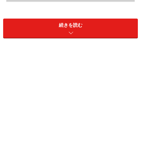
続きを読む
(C)宝塚歌劇団 (C)宝塚クリエイティブアーツ
DVD 早霧せいな『Energy Premium Series』
主な出演者
【雪組】早霧せいな