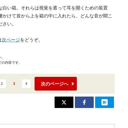
な白い箱。それらは視覚を遮って耳を開くための装置
腰かけて首から上を箱の中に入れたら、どんな音が聞こ
ださい。
は
次ページ
をどうぞ。
い。
での内容です。
次のページへ
2
3
4