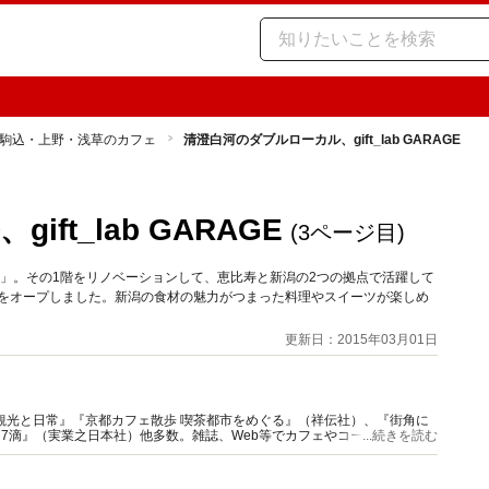
駒込・上野・浅草のカフェ
清澄白河のダブルローカル、gift_lab GARAGE
ft_lab GARAGE
(3ページ目)
」。その1階をリノベーションして、恵比寿と新潟の2つの拠点で活躍して
ラリーをオープしました。新潟の食材の魅力がつまった料理やスイーツが楽しめ
更新日：2015年03月01日
観光と日常』『京都カフェ散歩 喫茶都市をめぐる』（祥伝社）、『街角に
77滴』（実業之日本社）他多数。雑誌、Web等でカフェやコーヒー特集の
...続きを読む
ニア』主宰。