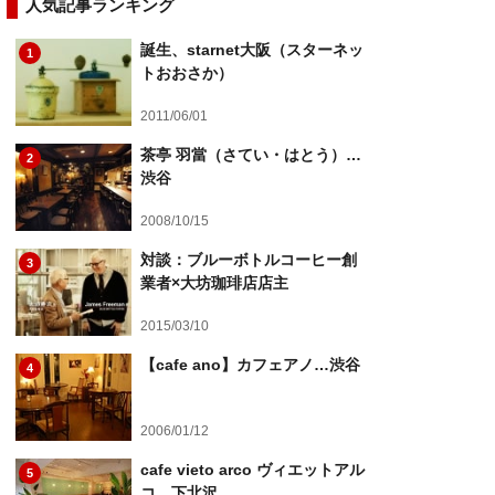
人気記事ランキング
誕生、starnet大阪（スターネッ
1
トおおさか）
2011/06/01
茶亭 羽當（さてい・はとう）…
2
渋谷
2008/10/15
対談：ブルーボトルコーヒー創
3
業者×大坊珈琲店店主
2015/03/10
【cafe ano】カフェアノ…渋谷
4
2006/01/12
cafe vieto arco ヴィエットアル
5
コ…下北沢