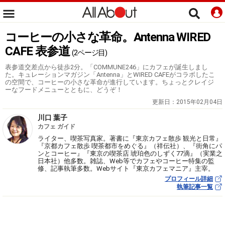
コーヒーの小さな革命。Antenna WIRED
CAFE 表参道
(2ページ目)
表参道交差点から徒歩2分。「COMMUNE246」にカフェが誕生しまし
た。キュレーションマガジン「Antenna」とWIRED CAFEがコラボしたこ
の空間で、コーヒーの小さな革命が進行しています。ちょっとクレイジ
ーなフードメニューとともに、どうぞ！
更新日：
2015年02月04日
川口 葉子
カフェ ガイド
ライター、喫茶写真家。著書に『東京カフェ散歩 観光と日常』
『京都カフェ散歩 喫茶都市をめぐる』（祥伝社）、『街角にパ
ンとコーヒー』『東京の喫茶店 琥珀色のしずく77滴』（実業之
日本社）他多数。雑誌、Web等でカフェやコーヒー特集の監
修、記事執筆多数。Webサイト『東京カフェマニア』主宰。
プロフィール詳細
執筆記事一覧