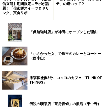
信玄餅】期間限定コラボが話
テ」の違いって？
題！「信玄餅スイーツ＆ドリ
ンク」実食リポ
「眞踏珈琲店」が神田にオープンした理由
「小さかった女」で珠玉のカレーとコーヒー
（西小山）
原宿駅徒歩3分、コクヨのカフェ「THINK OF
THINGS」
伝説の喫茶店「茶房青蛾」の復活（東中野）