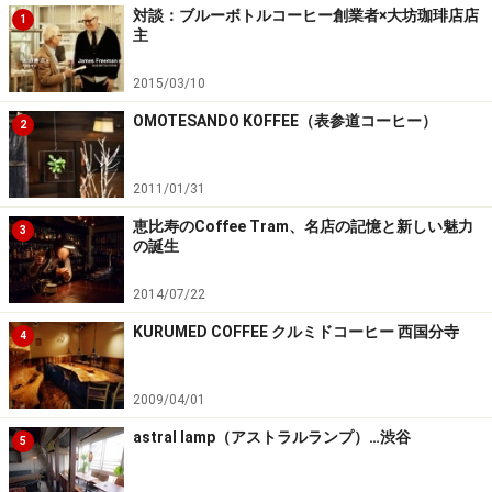
対談：ブルーボトルコーヒー創業者×大坊珈琲店店
1
主
2015/03/10
OMOTESANDO KOFFEE（表参道コーヒー）
2
2011/01/31
恵比寿のCoffee Tram、名店の記憶と新しい魅力
3
の誕生
2014/07/22
KURUMED COFFEE クルミドコーヒー 西国分寺
4
2009/04/01
astral lamp（アストラルランプ）…渋谷
5