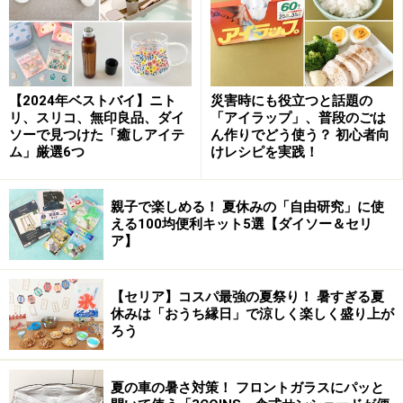
【2024年ベストバイ】ニト
災害時にも役立つと話題の
リ、スリコ、無印良品、ダイ
「アイラップ」、普段のごは
ソーで見つけた「癒しアイテ
ん作りでどう使う？ 初心者向
ム」厳選6つ
けレシピを実践！
親子で楽しめる！ 夏休みの「自由研究」に使
える100均便利キット5選【ダイソー＆セリ
ア】
【セリア】コスパ最強の夏祭り！ 暑すぎる夏
休みは「おうち縁日」で涼しく楽しく盛り上が
ろう
夏の車の暑さ対策！ フロントガラスにパッと