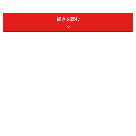
・Product ：Vitra
続きを読む
イシカワ好感度：★★★
※記事内容は執筆時点のものです。最新の内容をご確認くださ
い。