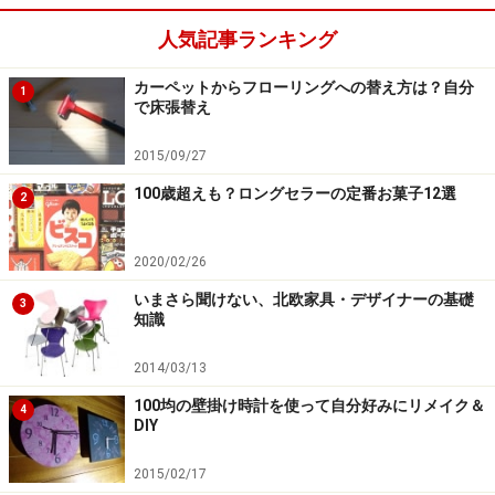
人気記事ランキング
カーペットからフローリングへの替え方は？自分
1
で床張替え
2015/09/27
100歳超えも？ロングセラーの定番お菓子12選
2
2020/02/26
いまさら聞けない、北欧家具・デザイナーの基礎
3
知識
2014/03/13
100均の壁掛け時計を使って自分好みにリメイク＆
4
DIY
2015/02/17