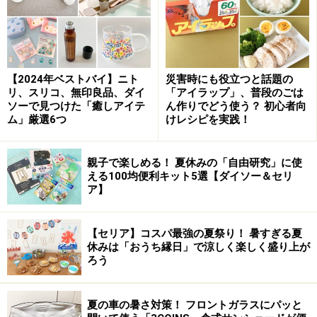
【2024年ベストバイ】ニト
災害時にも役立つと話題の
リ、スリコ、無印良品、ダイ
「アイラップ」、普段のごは
ソーで見つけた「癒しアイテ
ん作りでどう使う？ 初心者向
ム」厳選6つ
けレシピを実践！
親子で楽しめる！ 夏休みの「自由研究」に使
える100均便利キット5選【ダイソー＆セリ
ア】
【セリア】コスパ最強の夏祭り！ 暑すぎる夏
休みは「おうち縁日」で涼しく楽しく盛り上が
ろう
夏の車の暑さ対策！ フロントガラスにパッと