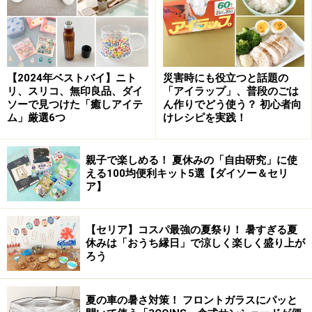
【2024年ベストバイ】ニト
災害時にも役立つと話題の
リ、スリコ、無印良品、ダイ
「アイラップ」、普段のごは
ソーで見つけた「癒しアイテ
ん作りでどう使う？ 初心者向
ランキング発表前に、ショップでとても気になるアイテ
ム」厳選6つ
けレシピを実践！
ムの中から一押しアイテムをhhstyle.com 広報：西村さ
んお聞きしました。
親子で楽しめる！ 夏休みの「自由研究」に使
える100均便利キット5選【ダイソー＆セリ
ア】
2014年後半（7-12月）一押しデザイナーズ
チェア
【セリア】コスパ最強の夏祭り！ 暑すぎる夏
「Panton Junior」「Petit Repos」
休みは「おうち縁日」で涼しく楽しく盛り上が
ろう
夏の車の暑さ対策！ フロントガラスにパッと
Panton Junior ●クリックすると拡大します。