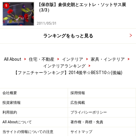
す！
【保存版】倉俣史朗とエットレ・ソットサス展
5
（3/3）
それでは、次ページにて「hhstyle.com : デザイナーズフ
2011/05/31
ァニチャー売れ筋ランキング2014後半（7-12月）
☆BEST10☆」、デザイナーズチェアBEST5の発表で
ランキングをもっと見る
す！
ファニチャーイストの諸君にピッタリの一押しアイテム
>
>
>
>
All About
住宅・不動産
インテリア
家具・インテリア
です。
>
インテリアランキング
【ファニチャーランキング】2014後半☆BEST10☆(後編)
※記事内容は執筆時点のものです。最新の内容をご確認くださ
い。
会社概要
採用情報
投資家情報
広告掲載
次のページへ
1
/
3
利用規約
プライバシーポリシー
All Aboutについて
著作権・商標・免責
当サイトの情報についての注意
サイトマップ