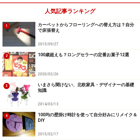
身体を包みこむような優しさがある、ゆったりとしたイ
ージーチェアです。
人気記事ランキング
カーペットからフローリングへの替え方は？自分
1
■ 「Petit Repos」データ
で床張替え
Designer: Antonio Citterio, 2013
2015/09/27
Production: Vitra
Size: W665xD660xH715/SH405mm
100歳超えも？ロングセラーの定番お菓子12選
2
Price : 275,400円~（税込）／ファブリック
295,920円（税込）／レザー
2020/02/26
※張地の種類によって価格が異なります。
いまさら聞けない、北欧家具・デザイナーの基礎
3
知識
西村さんからご紹介いただいた一押しの椅子はいずれも
2014/03/13
「ホールド感豊かな椅子」ですね。特に「Panton
100均の壁掛け時計を使って自分好みにリメイク＆
Junior」は、カラフルでどんな場所でもキマってしま
4
DIY
う、場所を選ばない、ロングセラーのフォルムも座り心
地も豊かな椅子です。ファニチャーイストもお勧めしま
2015/02/17