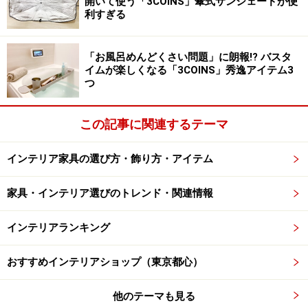
開いて使う「3COINS」傘式サンシェードが便
利すぎる
（西村さんのコメント）
雑貨とも捉えられますが、素敵なプレゼントの“椅子”と
「お風呂めんどくさい問題」に朗報!? バスタ
してお勧めのアイテムです。
イムが楽しくなる「3COINS」秀逸アイテム3
つ
■ 「Panton Junior」データ
この記事に関連するテーマ
Designer: Verner Panton, 1959/60
Production: Vitra
インテリア家具の選び方・飾り方・アイテム
Size: W376xD446xH628/SH348mm
Price : 19,040円（税込）
家具・インテリア選びのトレンド・関連情報
インテリアランキング
Petit Repos ●クリックすると拡大します。
おすすめインテリアショップ（東京都心）
（西村さんのコメント）
他のテーマも見る