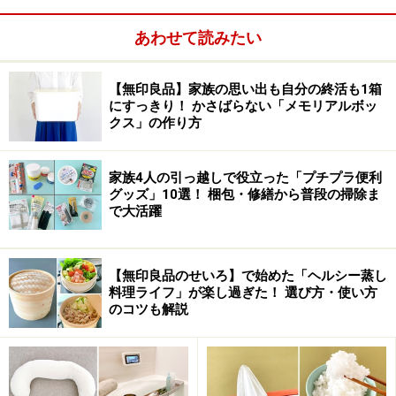
そんなわけで、2014年☆インテリアグッズBEST5☆のイ
あわせて読みたい
シカワ好感度ナンバー１は、折り紙のような日本的でも
あり、近未来的なデザインバッグ「LUENT BASICS」。
【無印良品】家族の思い出も自分の終活も1箱
にすっきり！ かさばらない「メモリアルボッ
在庫切れで入手困難と聞いていますので、要チェックア
クス」の作り方
イテムとして注目してください。
家族4人の引っ越しで役立った「プチプラ便利
グッズ」10選！ 梱包・修繕から普段の掃除ま
それでは後編、2014年後半デザイナーズファニチャー、
で大活躍
椅子の登場です。
【無印良品のせいろ】で始めた「ヘルシー蒸し
料理ライフ」が楽し過ぎた！ 選び方・使い方
のコツも解説