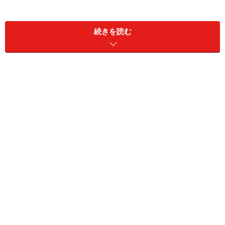
続きを読む
いつも斬新なデザインで世界を驚かせてしまうイッセイ
ミヤケらしいアイテムですね。調べてみると同じデザイ
ンシリーズで帽子やバックパックなども展開され、今後
もユニークなアイテムで話題になりそうです。