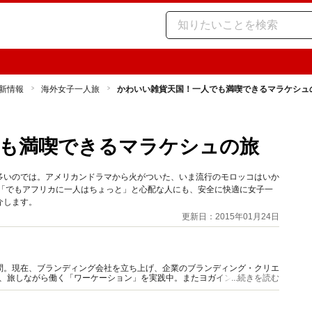
新情報
海外女子一人旅
かわいい雑貨天国！一人でも満喫できるマラケシュ
でも満喫できるマラケシュの旅
多いのでは。アメリカンドラマから火がついた、いま流行のモロッコはいか
。「でもアフリカに一人はちょっと」と心配な人にも、安全に快適に女子一
介します。
更新日：2015年01月24日
問。現在、ブランディング会社を立ち上げ、企業のブランディング・クリエ
け、旅しながら働く「ワーケーション」を実践中。またヨガインストラクタ
...続きを読む
っている。