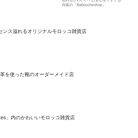
店内もかわいい！乙女心をくすぐる
内装の「Baboucheshop」
センス溢れるオリジナルモロッコ雑貨店
本皮革を使った靴のオーダーメイド店
epices」内のかわいいモロッコ雑貨店