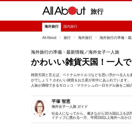
旅行
海外旅行
国内旅行
All About
旅行
海外旅行
海外旅行の準備・最
海外旅行の準備・最新情報
／海外女子一人旅
かわいい雑貨天国！一人
雑貨天国と言えば、ベトナムやトルコなどを思い浮かべる人も
がでしょう？ かわいい雑貨＆お土産が街中にあふれています
人旅が満喫できるモロッコ・マラケシュの一日モデル旅をご紹
平塚 智恵
海外女子一人旅 ガイド
社会人になってから、働きながら30カ国以上を訪
イティブに携わる一方、年間3回以上海外へ出か
ーの資格を取得し、世界中を旅しながらヨガも行