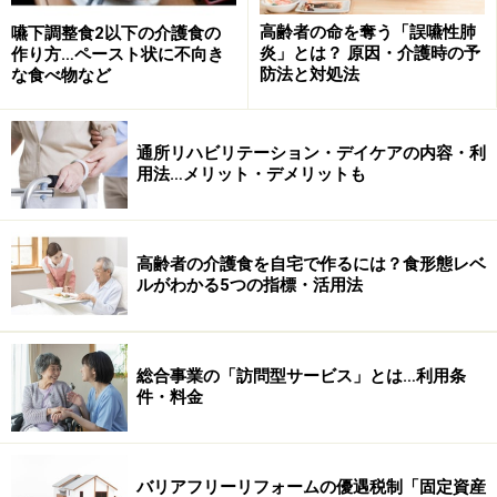
し、高齢者の暮らしや健康状態に与える影響が大きいと
高齢者の命を奪う「誤嚥性肺
嚥下調整食2以下の介護食の
炎」とは？ 原因・介護時の予
作り方…ペースト状に不向き
されています。介護予防の分野においても重要な要素と
防法と対処法
な食べ物など
言われており、身体機能や栄養状態、閉じこもり傾向の
改善が必要とされる要介護高齢者では主観的幸福感が低
く、うつ状態にある高齢者の割合が非常に高いことがわ
通所リハビリテーション・デイケアの内容・利
用法…メリット・デメリットも
かっています。
では、高齢者の主観的幸福感にはどのような背景が関わ
高齢者の介護食を自宅で作るには？食形態レベ
っているのでしょうか。主観的幸福感の高い高齢者の特
ルがわかる5つの指標・活用法
徴について、いくつかの傾向が示唆されています。
総合事業の「訪問型サービス」とは…利用条
ストレス処理能力が高い
件・料金
自分の置かれている状況を把握し、自力または他人
の力を借りながらも困難を乗り越えることができる
という感覚が強い人ほど、主観的幸福感も高く、活
バリアフリーリフォームの優遇税制「固定資産