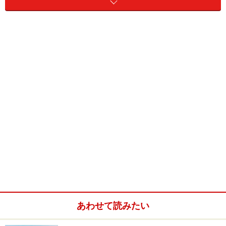
介護予防では、パワーだけではなくメンタ
ルの強さも重要
ゼロ次予防のうち、生活習慣病の予防についてはだいぶ
普及が進んでいますが、こうした疾病予防以外にも要介
護状態を引き起こす背景が最近の調査で明らかになって
きました。
介護予防では、単に身体を鍛えることだけではなく、一
人一人が主体性を維持していくことが最も重要であり、
その土台は幼少から老後に至るまでの生活歴と深く関連
しています。その指標として、高齢者における主観的幸
福感と内的・外的統制感が挙げられます。
あわせて読みたい