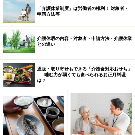
「介護休業制度」は労働者の権利！ 対象者・
申請方法等
介護休暇の内容・対象者・申請方法・介護休業
との違い
通販・取り寄せもできる「介護食対応おせち」
……噛む力が弱くても食べられるお正月料理
は？
居場所や役割、目標を持っているほど健康
で長生き？
「主観的幸福感」
とは、自分自身の健康状態や家庭環
境、将来の見通しなど、今ある生活全般の満足度を表