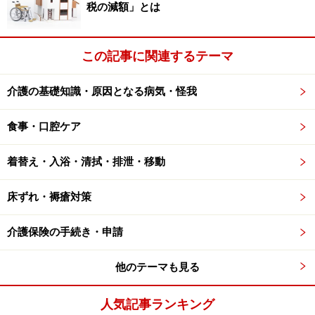
動範囲を広く持つ傾向にあるようです。
税の減額」とは
余暇時間の過ごし方が充実している
この記事に関連するテーマ
趣味活動は、様々な面で喪失体験を得やすい高齢者
にとって、無力感や老後の不安を軽減させる力があ
介護の基礎知識・原因となる病気・怪我
ると言われており、主観的幸福感にも影響を与えま
食事・口腔ケア
す。
着替え・入浴・清拭・排泄・移動
自分の居場所や仲間を持っている
主観的幸福感の高い高齢者においては、高齢を理由
床ずれ・褥瘡対策
にサポートを受ける側になるだけではなく、何らか
の形で「誰かの役に立っている」と感じることので
介護保険の手続き・申請
きる居場所や仲間を多く持っています。例えば、地
他のテーマも見る
域の清掃ボランティアに参加していたり、孫の世話
をするなども含まれます。身近な友人に愚痴を聞い
人気記事ランキング
てもらったり、逆に相談を受けたりという関係性も