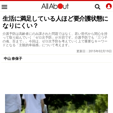
生活に満足している人ほど要介護状態に
なりにくい？
介護予防は高齢者にのみ課された問題ではなく、若い世代から関心を持
って取り組んでいく「ゼロ次予防」が大切です。介護予防でも「三つ子
の魂、百まで」。今回は、ゼロ次予防を考えていく上で重要なキーワー
ドとなる「主観的幸福感」について考えます。
更新日：
2015年02月19日
中山 奈保子