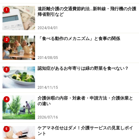
大切な時間です。
遠距離介護の交通費節約法…新幹線・飛行機の介護
1
帰省割引など
2024/04/01
※記事内容は執筆時点のものです。最新の内容をご確認くださ
い。
「食べる動作のメカニズム」と食事の関係
2
※当サイトにおける医師・医療従事者等による情報の提供は、診
断・治療行為ではありません。診断・治療を必要とする方は、適
切な医療機関での受診をおすすめいたします。記事内容は執筆者
2014/08/05
個人の見解によるものであり、全ての方への有効性を保証するも
のではありません。当サイトで提供する情報に基づいて被ったい
認知症があるお年寄りは緑の野菜を食べない？
3
かなる損害についても、当社、各ガイド、その他当社と契約した
情報提供者は一切の責任を負いかねます。
免責事項
2014/11/15
介護休暇の内容・対象者・申請方法・介護休業と
4
の違い
次のページへ
1
/
2
2026/07/16
ケアマネ任せはダメ！介護サービスの見直しポイ
5
ント