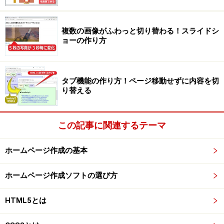
レスポンシブ・ウェブデザインにも対応。幅の狭い画面では
段組が解除される
複数の画像がふわっと切り替わる！スライドシ
ョーの作り方
また、(その名の通り)レスポンシブ・ウェブデザインに
対応しており、描画領域が狭い場合(標準では768pxが境
界)には自動的に段組を解除して表示できる仕様になって
タブ機能の作り方！ページ移動せずに内容を切
り替える
います。
モバイルファーストでデザインしているウェブページの
この記事に関連するテーマ
作成場面でも活用しやすいでしょう。
ホームページ作成の基本
ホームページ作成ソフトの選び方
今回は、この
「Responsive Grid System」を使って段組
HTML5とは
レイアウトを作成する方法
をご紹介します。