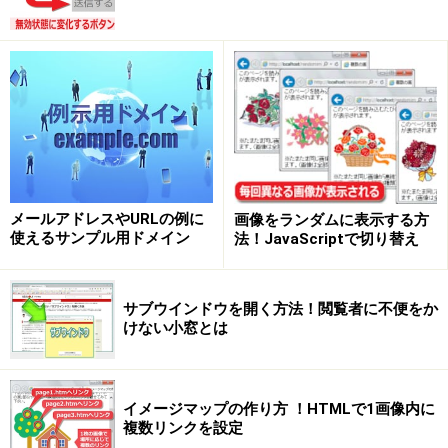
グリッドレイアウトだけを提供するシンプルなCSSフレーム
ワーク「Responsive Grid System」
「Responsive Grid System」は、グリッドレイアウト機
能だけを提供するシンプルなCSSフレームワークです。
「フレームワーク」と呼んで良いかどうか迷うほどシン
プルなので、ファイルサイズも小さく、使い方も簡単で
す。
メールアドレスやURLの例に
画像をランダムに表示する方
使えるサンプル用ドメイン
法！JavaScriptで切り替え
グリッドは12分割・16分割・24分割の3種類が用意され
ていて、作りたいレイアウトの細かさに応じて選択可能
です。グリッドレイアウト以外の機能はないため、自分
サブウインドウを開く方法！閲覧者に不便をか
けない小窓とは
で作るページデザインに何も影響を与えないメリットも
あります。
イメージマップの作り方 ！HTMLで1画像内に
複数リンクを設定