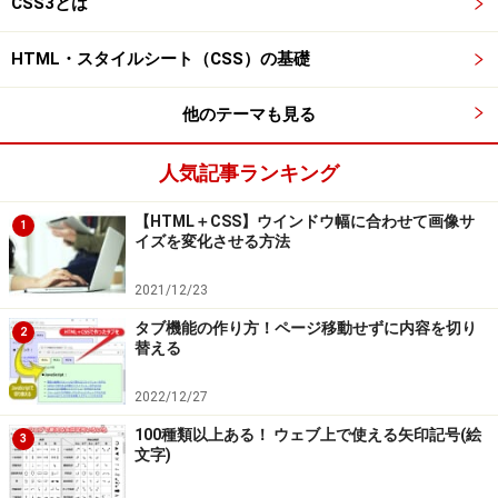
CSS3とは
※記事内容は執筆時点のものです。最新の内容をご確認くださ
い。
※OSやアプリ、ソフトのバージョンによっては画面表示、操作方
HTML・スタイルシート（CSS）の基礎
法が異なる可能性があります。
他のテーマも見る
次のページへ
1
/
3
人気記事ランキング
【HTML＋CSS】ウインドウ幅に合わせて画像サ
1
イズを変化させる方法
2021/12/23
タブ機能の作り方！ページ移動せずに内容を切り
2
替える
2022/12/27
100種類以上ある！ ウェブ上で使える矢印記号(絵
3
文字)