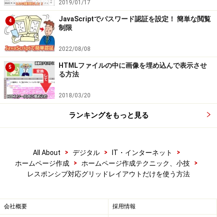
2019/01/17
JavaScriptでパスワード認証を設定！ 簡単な閲覧
4
制限
2022/08/08
HTMLファイルの中に画像を埋め込んで表示させ
5
る方法
2018/03/20
ランキングをもっと見る
>
>
>
All About
デジタル
IT・インターネット
>
>
ホームページ作成
ホームページ作成テクニック、小技
レスポンシブ対応グリッドレイアウトだけを使う方法
会社概要
採用情報