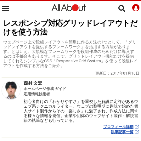
レスポンシブ対応グリッドレイアウトだ
けを使う方法
ウェブページ上で段組レイアウトを簡単に作る方法の1つとして、「グリ
ッドレイアウトを提供するフレームワーク」を活用する方法がありま
す。とはいえ、大規模なフレームワークを段組作成のためだけに導入す
るのは不都合もあります。そこで、グリッドレイアウト機能だけを提供
してくれるシンプルなCSS「Responsive Grid System」を使って段組レイ
アウトを作成する方法をご紹介。
更新日：
2017年01月10日
西村 文宏
ホームページ作成 ガイド
応用情報技術者
初心者向けの「わかりやすさ」を重視した解説に定評があるウ
ェブ系テクニカルライター。ウェブの黎明期に趣味で始めた個
人サイト製作からその「楽しさ」に魅了され、作成方法に関す
る様々な情報を発信。企業や団体のウェブサイト製作・解説書
籍の執筆なども行っている。
プロフィール詳細
執筆記事一覧