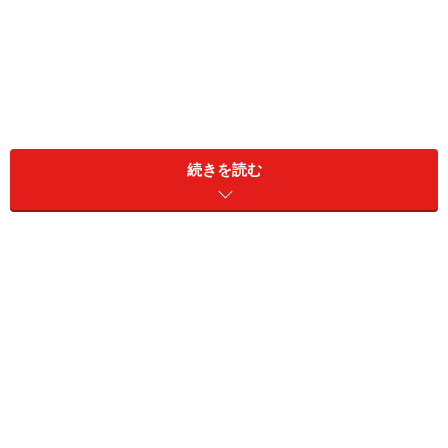
続きを読む
しかし、「グリッドレイアウト
だけ
を使いたい」という
場合に大規模なフレームワークを導入すると、読み込み
に時間がかかるようになってしまったり、フレームワー
クに含まれている他の機能に影響されてデザインが作り
にくくなったり、様々な不都合が発生することもありま
す。
そこで便利なのが、今回ご紹介する「
Responsive Grid
System
」です。