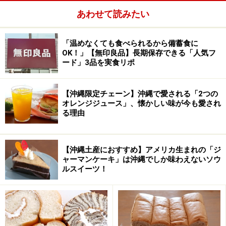
あわせて読みたい
「温めなくても食べられるから備蓄食に
OK！」【無印良品】長期保存できる「人気フ
ード」3品を実食リポ
【沖縄限定チェーン】沖縄で愛される「2つの
オレンジジュース」、懐かしい味が今も愛され
る理由
【沖縄土産におすすめ】アメリカ生まれの「ジ
ャーマンケーキ」は沖縄でしか味わえないソウ
こちらのメニューは、中東ワインや豊富なカクテルなど
ルスイーツ！
のアルコールが飲み放題になるコース料理のみ（2500円
～4500円※税別）で、注文したのは料理が6品～7品つく
「MishMishコース」
（3500円※税別）です。その料理の
一部をご紹介しましょう。