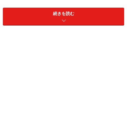
Mish Mish（ミシュ?ミシュ）
最近、ちまたで
「ファラフェル」
がじわじわと流行のき
続きを読む
ざしを見せています。
まず、
「ファラフェル」
とは？ ヒヨコ豆や空豆で作る
コロッケのような中東の食べ物で、ピタパンにはさんで
食べるのがイギリスのビジネス街などで大流行している
とか。ここ東京でも、そんなファラフェルを食べられる
店をご紹介します！
そのお店は
「Mish Mish（ミシュ・ミシュ）」
。昨年
夏、銀座にオープンしました。特徴的なのが中東各国の
料理を味わえること。レバノン、イランなど国別の料理
店は今までもありましたが、丸ごと中東の料理を味わえ
るお店は、おそらく日本初とのこと。