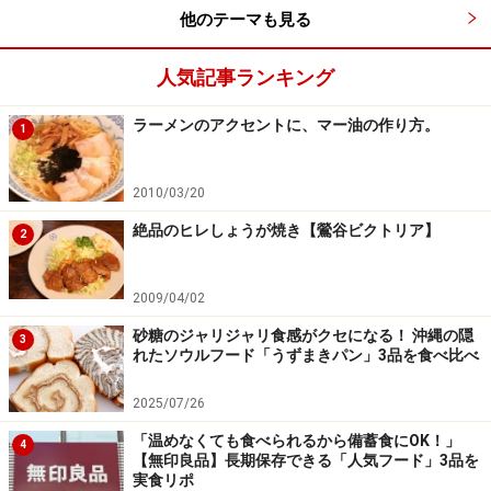
した。アルコールのお供に相性ピッタリのお味です。
他のテーマも見る
人気記事ランキング
ビーフケバブ
ラーメンのアクセントに、マー油の作り方。
1
他にも、ムール貝の蒸し物や、チーズの揚げ物など7品
2010/03/20
が供され、大満足の内容！ 料理は好みに応じてアレンジ
絶品のヒレしょうが焼き【鶯谷ビクトリア】
してくれるのでシェフに相談してみるのもいいかも知れ
2
ませんね。
2009/04/02
また、おつまみとアルコールの飲み放題という手軽なコ
砂糖のジャリジャリ食感がクセになる！ 沖縄の隠
3
れたソウルフード「うずまきパン」3品を食べ比べ
ースもあるので、二次会利用にもうってつけ。
2025/07/26
ここ東京・銀座で中東の雰囲気を味わってみてはいかが
「温めなくても食べられるから備蓄食にOK！」
4
でしょう？
【無印良品】長期保存できる「人気フード」3品を
実食リポ