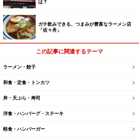
は？
にトマトやクスクスを合わせています。パセリたっぷり
ですが、苦すぎることはありません。素材の味わいを存
分にいかした香り高い仕上がりです。
ガチ飲みできる、つまみが豊富なラーメン店
「佐々舟」
さて、お待ちかねの
「ファラフェル」
が登場！こちらで
は空豆を使用しているそうで、鮮やかな緑色に食欲もそ
この記事に関連するテーマ
そります。頬張れば、外側はかなり香ばしい揚げ上がり
で、豆の甘みが口いっぱいに広がって行きます。ピタパ
ラーメン・餃子
ンに挟んで食べてもOK
和食・定食・トンカツ
丼・天ぷら・寿司
ファラフェル
洋食・ハンバーグ・ステーキ
「ビーフケバブ」
は、香辛料やハーブをまとわせていま
軽食・ハンバーガー
す。こうすることで牛肉のコクをより繊細に感じられま