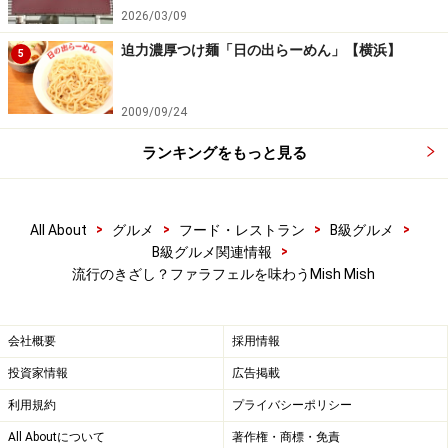
2026/03/09
■Mish Mish（ミシュ・ミシュ）
【所在地】：東京都中央区銀座6-3-15 長谷第2ビル2階
迫力濃厚つけ麺「日の出らーめん」【横浜】
5
【電話番号】：03-6274-6660
【営業時間】：17:00－24:00（Food 23:00L.O. Drink
2009/09/24
23:30L.O.）
ランキングをもっと見る
【定休日】：日祝（予約のみ営業）
【地図】：
Yahoo! 地図情報
>
>
>
>
All About
グルメ
フード・レストラン
B級グルメ
※記事内容は執筆時点のものです。最新の内容をご確認くださ
い。
>
B級グルメ関連情報
※メニューや料金などのデータは、取材時または記事公開時点で
流行のきざし？ファラフェルを味わうMish Mish
の内容です。
会社概要
採用情報
投資家情報
広告掲載
利用規約
プライバシーポリシー
All Aboutについて
著作権・商標・免責