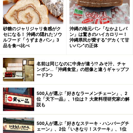
砂糖のジャリジャリ食感がク
沖縄の地元パン「なかよしパ
中東を丸ごと堪能できるコース料理
セになる！ 沖縄の隠れたソウ
ン」は驚きのハイカロリー！
ルフード「うずまきパン」3
沖縄県民が愛する“デカくて甘
まず最初にやってきたのが
「フムス」
。ヒヨコ豆とゴマ
品を食べ比べ
いパン”の正体
をペースト状にした中東の定番中の定番料理。ゴマのペ
ーストも加えることで、コクとまろやかさのバランスが
名前は同じなのに中身が違う!? みそ汁、チャ
最高！ 添えられたピタパンにつけて食べると相性抜
ンポン…「沖縄食堂」の想像と違うギャップフ
ード3つ
群！
500人が選ぶ「好きなラーメンチェーン」、2
位「天下一品」、1位は？ 大衆料理研究家の解
説も
フムスとタッブーリ
500人が選ぶ「好きなステーキ・ハンバーグチ
パセリのサラダ
「タッブーリ」
は、パセリのみじん切り
ェーン」、2位「いきなり！ステーキ」、1位