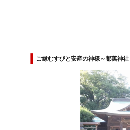
ご縁むすびと安産の神様～都萬神社