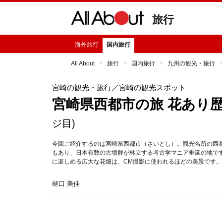
旅行
海外旅行
国内旅行
All About
旅行
国内旅行
九州の観光・旅行
宮崎の観光・旅行
／宮崎の観光スポット
宮崎県西都市の旅 花あり
ジ目)
今回ご紹介するのは宮崎県西都市（さいとし）。観光名所の西
もあり、日本有数の古墳群が林立する考古学マニア垂涎の地で
に楽しめる広大な花畑は、CM撮影に使われるほどの美景です
樋口 美佳