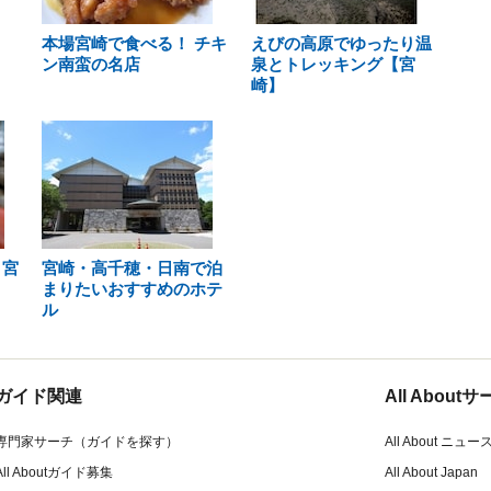
本場宮崎で食べる！ チキ
えびの高原でゆったり温
ン南蛮の名店
泉とトレッキング【宮
崎】
 宮
宮崎・高千穂・日南で泊
まりたいおすすめのホテ
ル
ガイド関連
All Abou
専門家サーチ（ガイドを探す）
All About ニュー
All Aboutガイド募集
All About Japan