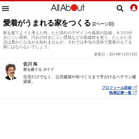
愛着がうまれる家をつくる
(2ページ目)
家を建てようと考えた時、ただ流行のデザインや最新の設備、キズの付
きにくい床材、汚れの付きにくい壁紙などの新建材を使う。たしかに生
活は豊かになるかも知れませんが、それでは本当の意味で愛着のもてる
家にはならないでしょう。
更新日：
2014年12月10日
佐川 旭
家を建てる ガイド
住宅だけでなく、公共建築や街づくりまで手がけるベテラン建
築家。
プロフィール詳細
執筆記事一覧