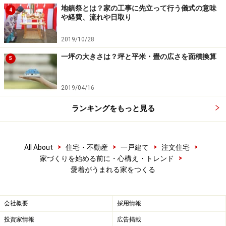
地鎮祭とは？家の工事に先立って行う儀式の意味
4
や経費、流れや日取り
2019/10/28
一坪の大きさは？坪と平米・畳の広さを面積換算
5
2019/04/16
ランキングをもっと見る
>
>
>
>
All About
住宅・不動産
一戸建て
注文住宅
>
家づくりを始める前に・心構え・トレンド
愛着がうまれる家をつくる
会社概要
採用情報
投資家情報
広告掲載