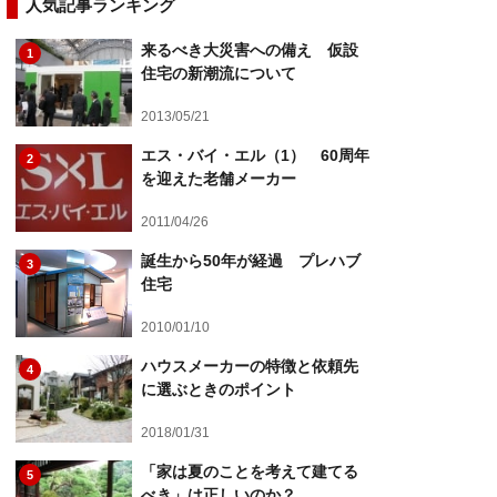
人気記事ランキング
来るべき大災害への備え 仮設
1
住宅の新潮流について
2013/05/21
エス・バイ・エル（1） 60周年
2
を迎えた老舗メーカー
2011/04/26
誕生から50年が経過 プレハブ
3
住宅
2010/01/10
ハウスメーカーの特徴と依頼先
4
に選ぶときのポイント
2018/01/31
「家は夏のことを考えて建てる
5
べき」は正しいのか？