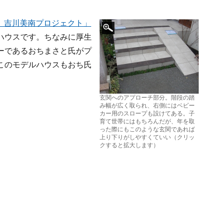
まち）吉川美南プロジェクト」
ハウスです。ちなみに厚生
ーであるおちまさと氏がプ
このモデルハウスもおち氏
玄関へのアプローチ部分。階段の踏
み幅が広く取られ、右側にはベビー
カー用のスロープも設けてある。子
育て世帯にはもちろんだが、年を取
った際にもこのような玄関であれば
上り下りがしやすくていい（クリッ
クすると拡大します）