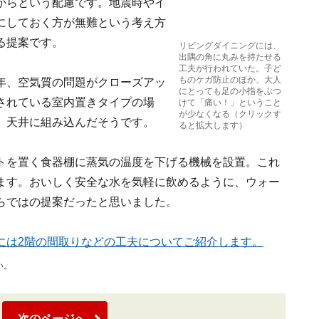
からという配慮です。地震時やイ
にしておく方が無難という考え方
る提案です。
リビングダイニングには、
出隅の角に丸みを持たせる
工夫が行われていた。子ど
ものケガ防止のほか、大人
年、空気質の問題がクローズアッ
にとっても足の小指をぶつ
されている室内置きタイプの場
けて「痛い！」ということ
が少なくなる（クリックす
、天井に組み込んだそうです。
ると拡大します）
トを置く食器棚に蒸気の温度を下げる機械を設置。これ
ます。おいしく安全な水を気軽に飲めるように、ウォー
らではの提案だったと思いました。
には2階の間取りなどの工夫についてご紹介します。
い。
次のページへ