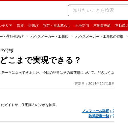
ンテリア
賃貸
街選び
別荘・田舎暮らし
土地活用
不動産売却
不動産
ー・依頼先選び
ハウスメーカー・工務店
ハウスメーカー・工務店の特徴
店の特徴
どこまで実現できる？
なテーマになってきました。今回の記事はその最前線について。どのような
更新日：2014年12月15日
きたガイドが、住宅購入のツボを披露。
プロフィール詳細
執筆記事一覧