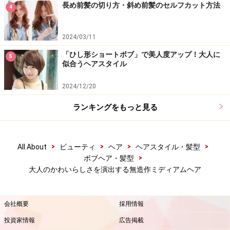
長め前髪の切り方・斜め前髪のセルフカット方法
4
2024/03/11
「ひし形ショートボブ」で美人度アップ！大人に
5
似合うヘアスタイル
2024/12/20
ランキングをもっと見る
>
>
>
>
All About
ビューティ
ヘア
ヘアスタイル・髪型
>
ボブヘア・髪型
大人のかわいらしさを演出する無造作ミディアムヘア
会社概要
採用情報
投資家情報
広告掲載