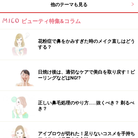
他のテーマも見る
ビューティ特集&コラム
花粉症で鼻をかみすぎた時のメイク直しはどう
する？
日焼け後は、適切なケアで美白を取り戻す！ピ
ーリングなどはNG!?
正しい鼻毛処理のやり方……抜くべき？ 剃るべ
き？
アイブロウが切れた！足りないコスメを手持ち