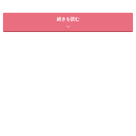
続きを読む
hair 公文啓敬
このスタイルが似合うタイプ
髪量 普通～多い
髪質 柔らかい～かたい
顔型 逆三角 丸 卵 面長 四角
髪のクセ なし～弱い
※記事内容は執筆時点のものです。最新の内容をご確認くださ
い。