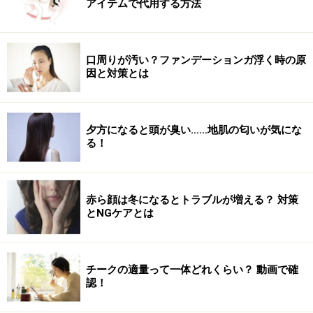
アイテムで代用する方法
口周りが汚い？ファンデーションガ浮く時の原
因と対策とは
夕方になると頭が臭い……地肌の匂いが気にな
る！
赤ら顔は冬になるとトラブルが増える？ 対策
とNGケアとは
チークの適量って一体どれくらい？ 動画で確
認！