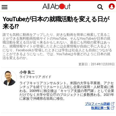
YouTubeが日本の就職活動を変える日が
来る!?
誰でも気軽に動画をアップしたり、好きな動画を簡単に検索して見るこ
とができる無料動画投稿サイトのYouTube。そんなYouTubeが日本の就
職活動を変える日が近々来るかもしれない。過去にも同様の変革はあっ
た。就職情報サイトが登場したときには企業情報が自由に手に入るよう
になり、Facebookが登場したときには学生は社会人とも自由につながる
ことができるようになった。では、YouTubeは今後どのように日本の就
活を変えるのか。
更新日：
2014年12月09日
小寺 良二
ライフキャリア ガイド
ライフキャリアコンサルタント。米国の大学を卒業後、アクセ
ンチュアを経てリクルートに入社し企業の採用・人材育成に携
わる。2009年に独立後は「キャリア支援の専門家」として企業
だけでなく大学や官公庁のプロジェクトに多数携わる。2021年
に家族で沖縄県石垣島に移住。
プロフィール詳細
執筆記事一覧