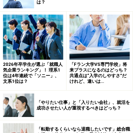
は？
い。
次のページへ
1
/
2
2026年卒学生が選ぶ「就職人
「Fラン大学VS専門学校」将
気企業ランキング」！ 理系1
来プラスになるのはどっち？
位は4年連続で「ソニー」、
共通点は“入学のしやすさ”だ
文系1位は？
けれど、違いは…
「やりたい仕事」と「入りたい会社」、就活を
成功させたい人が重視するべきはどっち？
「転勤するくらいなら退職したいです」総合職