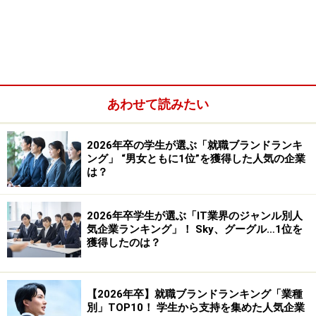
ド自身もある大手就職情報サイトのWEBセミナーのコン
テンツ企画やセミナー中のファシリテーションを行って
いた。
個人的には大変良い企画だと思ってはいたが、なぜか多
くの就職情報サイトでは「WEBセミナー」の機能はなく
あわせて読みたい
なりつつある。理由はいくつかあるが最も影響するのは
YouTubeのような「無料動画投稿サイト」の存在
だろ
2026年卒の学生が選ぶ「就職ブランドランキ
ング」 “男女ともに1位”を獲得した人気の企業
う。もう企業は自社の会社説明動画を全国の学生に届け
は？
るのに「お金を払う」必要がないのだ。
2026年卒学生が選ぶ「IT業界のジャンル別人
では実際にYouTube を企業や学生がフル活用するように
気企業ランキング」！ Sky、グーグル…1位を
なると、採用活動や就職活動はどのように変わるのだろ
獲得したのは？
うか。
【2026年卒】就職ブランドランキング「業種
別」TOP10！ 学生から支持を集めた人気企業
※記事内容は執筆時点のものです。最新の内容をご確認くださ