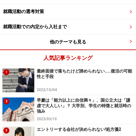
就職活動の選考対策
就職活動での内定から入社まで
他のテーマも見る
人気記事ランキング
最終面接で落ちたけど諦められない……復活の可能
1
性と手段
2022/10/04
早慶は「能力以上に自信満々」、国公立大は「謙
2
虚で大人しい」？ 大学別、学生の特徴と就活時の
強み
2023/03/10
エントリーする会社が決められない!処方箋2
3