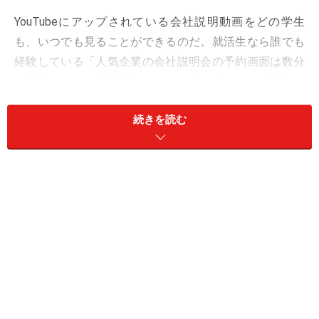
YouTubeにアップされている会社説明動画をどの学生
も、いつでも見ることができるのだ。就活生なら誰でも
経験している「人気企業の会社説明会の予約画面は数分
で満席になる」「大学名によって受け入れられる場合と
満席の場合がある」ということは起こらない。
続きを読む
実はここ２～３年で多くの就職情報サイトでは
ある機能
が多くの企業に提案され実際に活用されてきた。
「WEBセミナー」
という機能で、参画企業は就職サイト
が用意した動画撮影会場で会社説明を行い、その動画を
WEB上で全国に配信するというもの。
企業にとっては会
場を押さえて学生を集客せずに済み、学生とりわけ地方
学生にとってもわざわざ会場に行かなくても企業の説明
を聞けるというのは、メリットが大きかった
。実はガイ