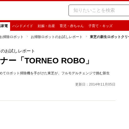
活家電
ハンドメイド
妊娠・出産
育児・赤ちゃん
子育て・キッズ
お掃除ロボット
お掃除ロボットのお試しレポート
東芝の新生ロボットクリーナ
トのお試しレポート
ー「TORNEO ROBO」
初めてロボット掃除機を手がけた東芝が、フルモデルチェンジで挑む新生
更新日：2014年11月05日