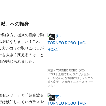
ム派」への転身
の動き方。従来の直線で動
ム派になりました！これ
く方がゴミの取りこぼしが
針を大きく変えるのは、と
気が感じられました。
東芝・TORNEO ROBO【VC-
RCX1】直線で動くジグザク派か
ら、いろいろな方向に動くランダム
派へ変更 ※参考：ニュースリリー
スより
離センサー」と「超音波セ
では検知しにくいガラスや