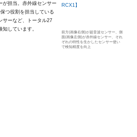
ーが担当。赤外線センサー
を保つ役割を担当している
サーなど、トータル27
検知しています。
前方(画像右側)が超音波センサー、側
面(画像左側)が赤外線センサー、それ
ぞれの特性を生かしたセンサー使い
で検知精度を向上