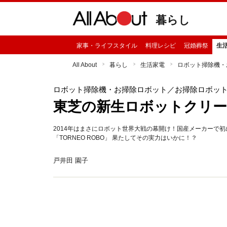
暮らし
家事・ライフスタイル
料理レシピ
冠婚葬祭
生
All About
暮らし
生活家電
ロボット掃除機・
ロボット掃除機・お掃除ロボット
／お掃除ロボッ
東芝の新生ロボットクリーナ
2014年はまさにロボット世界大戦の幕開け！国産メーカーで
「TORNEO ROBO」 果たしてその実力はいかに！？
戸井田 園子