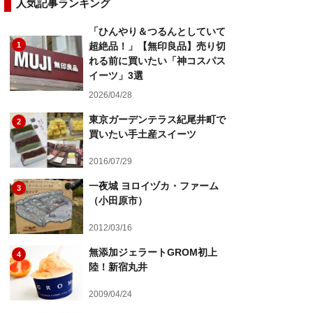
人気記事ランキング
「ひんやり＆つるんとしていて
1
超絶品！」【無印良品】売り切
れる前に買いたい「神コスパス
イーツ」3選
2026/04/28
東京ガーデンテラス紀尾井町で
2
買いたい手土産スイーツ
2016/07/29
一夜城 ヨロイヅカ・ファーム
3
（小田原市）
2012/03/16
無添加ジェラートGROM初上
4
陸！新宿丸井
2009/04/24