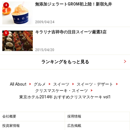
無添加ジェラートGROM初上陸！新宿丸井
4
Mon Beau Sapin＜モン・ボー・サパン＞
2009/04/24
キラリナ吉祥寺の注目スイーツ厳選3店
5
Mon Beau Sapin＜モン・ボー・サパン＞18cm 8,000 円（税
2015/04/20
別）
ランキングをもっと見る
>
>
>
>
All About
グルメ
スイーツ
スイーツ・デザート
>
クリスマスケーキ・スイーツ
東京ホテル2014年 おすすめクリスマスケーキ vol1
昨年の新作の「ホワイトクリスマス」がデザインを新た
に新登場！雪をかぶったモミの木がデザインされ、見た
目も美しい一品です。しっとりと焼き上げたベイクドチ
会社概要
採用情報
ーズケーキと口どけなめらかなマスカルポーネチーズム
投資家情報
広告掲載