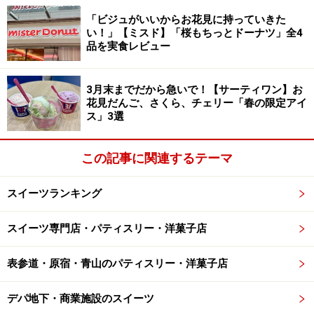
のは今まで同様、フランス、ベルギーでの修行経験を有
「ビジュがいいからお花見に持っていきた
し、数々の受賞歴を誇るエグゼクティブ ペストリー シェ
い！」【ミスド】「桜もちっとドーナツ」全4
フの武藤修司氏です。
品を実食レビュー
3月末までだから急いで！【サーティワン】お
左／武藤修司シェフ 右／サンタクロース
花見だんご、さくら、チェリー「春の限定アイ
ス」3選
シェフが描かれたケーキの説明とともにご紹介しましょ
う。
この記事に関連するテーマ
スイーツランキング
Flocons de Neige＜フロコン・ド・ネージ
ュ＞
スイーツ専門店・パティスリー・洋菓子店
表参道・原宿・青山のパティスリー・洋菓子店
デパ地下・商業施設のスイーツ
Flocons de Neige＜フロコン・ド・ネージュ＞15cm 6,000 円