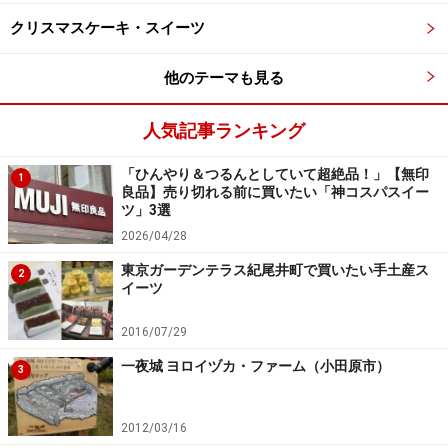
（税別）
クリスマスケーキ・スイーツ
他のテーマも見る
人気記事ランキング
鮮やかな赤色が目を引く、今年新登場のクリスマスケー
キ。
「ひんやり＆つるんとしていて超絶品！」【無印
1
香りの重要な役割を担う苺は、フレッシュの苺を冷凍し
良品】売り切れる前に買いたい「神コスパスイー
ツ」3選
て湯せんして、果汁を濃縮されたものを使用。1kgのイ
2026/04/28
チゴから300ｇしかとれない貴重なイチゴ果汁を、ムー
東京ガーデンテラス紀尾井町で買いたい手土産ス
ス、ゼリーに使用。このおかげでピスタチオに負けない
2
イーツ
イチゴのフレッシュな味わいと風味が表現できます。
またキャラメリゼしたピスタチオ、サクサクのシュトロ
2016/07/29
イゼルなど、食感も多様でいつまでも食べ続けたくなる
一夜城 ヨロイヅカ・ファーム（小田原市）
3
味わい。複雑な構成でありながら、それぞれの素材が繊
細な風味を織りなします。
2012/03/16