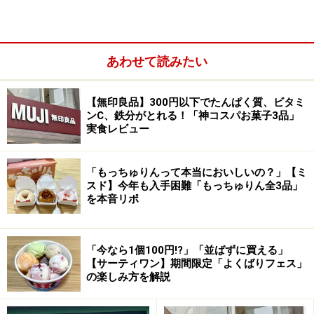
あわせて読みたい
【無印良品】300円以下でたんぱく質、ビタミ
ンC、鉄分がとれる！「神コスパお菓子3品」
実食レビュー
ホテル1 階、中央通りに面したカフェ
「もっちゅりんって本当においしいの？」【ミ
スド】今年も入手困難「もっちゅりん全3品」
を本音リポ
「今なら1個100円!?」「並ばずに買える」
サンルームのように明るい光が差し込む新設されたカフェエ
【サーティワン】期間限定「よくばりフェス」
リア
の楽しみ方を解説