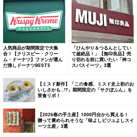
ミシュランガイドで6 年連続「快適なホテル順1 位」に
選ばれた、「マンダリン オリエンタル 東京」が、ホテル
1 階、中央通りに面したパティスリー「グルメショップ
by マンダリン オリエンタル 東京」を本年、2014年3月
にリニューアルオープン。
人気商品が期間限定で大集
「ひんやり＆つるんとしてい
サンルームのように明るい光が差し込む新設されたカフ
合！【クリスピー・クリー
て超絶品！」【無印良品】売
ム・ドーナツ】ファンが選ん
り切れる前に買いたい「神コ
ェエリアと、中央通に面したオープンテラスもでき、カ
だ推しドーナツBEST5
スパスイーツ」3選
ジュアルにスイーツやサンドイッチなどの軽食、ドリン
ク類を上質なカフェスタイルで気軽に楽しむことができ
【ミスド新作】「この食感、ミスド史上初のお
るようになったのが嬉しい。
いしさかも…!?」期間限定の「サクぽふん」を
実食リポ！
ロゴも変わり、ホテルの立地する日本橋という住所にち
なんで「室（むろ）」をモチーフとしたデザイン。5 色
【2026春の手土産】1000円台から買える！
の“室”はそれぞれパン、菓子、ケーキ、食料雑貨そして
贈って褒められそうな「味よしビジュよしスイ
ーツ土産」3選
デリカテッセンを意味します。 ペストリーを担当される