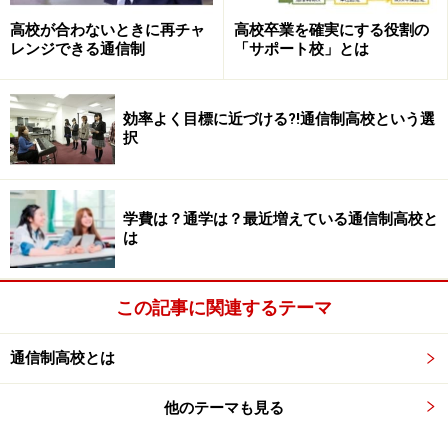
年に2回行われるテストについても、対策授業が行われ
て、合格点に達しない場合も補習と追試対策を行ってい
高校が合わないときに再チャ
高校卒業を確実にする役割の
レンジできる通信制
「サポート校」とは
ます。
サポート校は、レポート作成を自分だけでやるのは難し
効率よく目標に近づける?!通信制高校という選
択
いなと思う人や次のページで説明するサポート校で行わ
れている教育を受けてみたいという人に合っている学校
です。
学費は？通学は？最近増えている通信制高校と
は
サポート校は通信制高校とダブルスクールで高校卒業をめざ
します
この記事に関連するテーマ
通信制高校とは
次のページでは、サポート校でどんな教育が行われてい
るのかを事例も交えて説明していきます。
他のテーマも見る
※記事内容は執筆時点のものです。最新の内容をご確認くださ