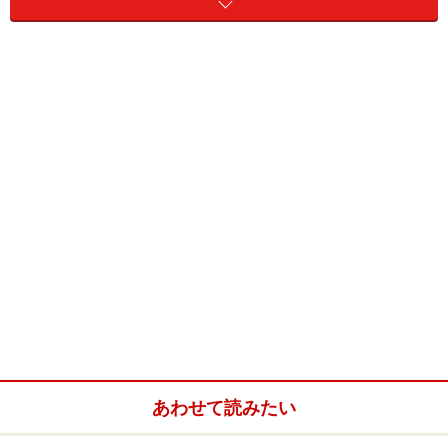
サポート校ができた背景
約20年前にサポート校ができた背景には、通信制高校は
柔軟な反面、卒業できずに挫折してしまう生徒が多かっ
たことがあります。
挫折要因として、まずレポートの提出数が意外に多いこ
とがあります。年間60通あまりもあり、また中学時代ま
でとは異なる学び方なので、レポート提出が遅れる、そ
のままにする、未提出が多くなり単位修得できなくな
る、やがて中退というケースが多く見られました。
あわせて読みたい
通信制高校を卒業するためのハードルは、レポートをし
っかりと提出することで、これができれば8割方OKとい