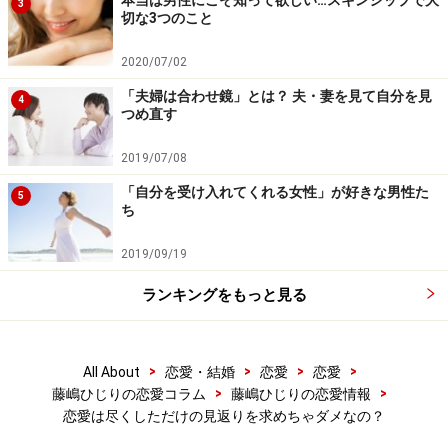
本当は男性にこそ知って欲しい…スキンシップで大
3
切な3つのこと
2020/07/02
「夫婦は合わせ鏡」とは？ 夫・妻を見て自分を見
4
つめ直す
2019/07/08
「自分を受け入れてくれる女性」が好きな男性た
5
ち
2019/09/19
ランキングをもっと見る
>
>
>
>
All About
恋愛・結婚
恋愛
恋愛
>
>
藤嶋ひじりの恋愛コラム
藤嶋ひじりの恋愛情報
恋愛は尽くしただけの見返りを求めちゃダメなの？