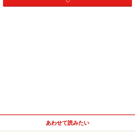
一見「利己的」に見えることが、実は、その人の未来や
健康を守っていることもあります。また、「利他的」な
行いを積み重ねていると、困ったときに周囲が助けてく
れるはずです。それを知っているのだとしたら、それは
「利己的」な行いだとも言えるかもしれません。
禅問答のような内容になってきましたが、「利他的と利
己的は、どこかで繋がっている」と考えられると思いま
す。ゆえに、私は、自分軸、相手軸と、「思考の軸が、
どちらになりやすいタイプか」という話し方をするよう
にしています。
※記事内容は執筆時点のものです。最新の内容をご確認くださ
い。
あわせて読みたい
次のページへ
1
/
3