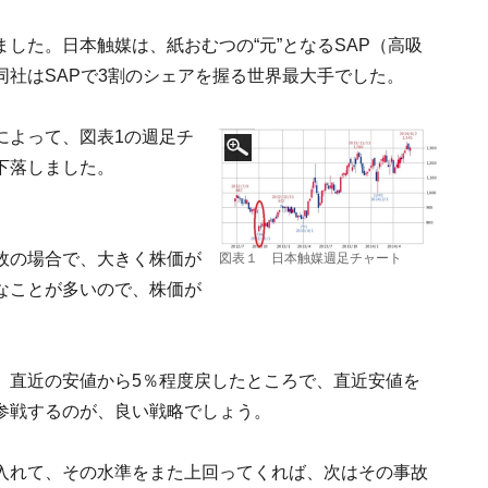
した。日本触媒は、紙おむつの“元”となるSAP（高吸
社はSAPで3割のシェアを握る世界最大手でした。
によって、図表1の週足チ
下落しました。
故の場合で、大きく株価が
図表１ 日本触媒週足チャート
なことが多いので、株価が
、直近の安値から5％程度戻したところで、直近安値を
参戦するのが、良い戦略でしょう。
入れて、その水準をまた上回ってくれば、次はその事故