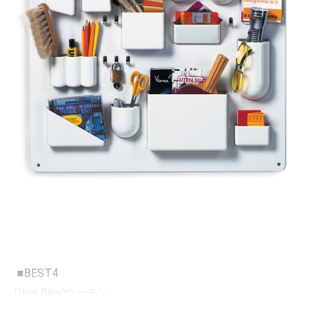
■BEST4
Uten Silo/ウーテン
実は子供玩具がデザインの素。壁のアート+整理術、