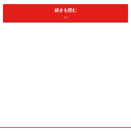
「絵」になる壁掛収納重宝アイテム！
続きを読む
・Size ：W670xD65xH870mm
・Price ：¥38,880円（税込）
・Designer：Ingo Maurer & Dorothee Becker
・Product ：Vitra Design Museum
イシカワ好感度：★★★★☆
※記事内容は執筆時点のものです。最新の内容をご確認くださ
い。