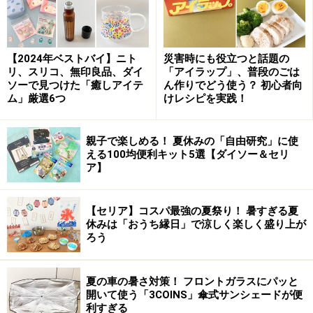
【2024年ベストバイ】ニト
災害時にも役立つと話題の
リ、スリコ、無印良品、ダイ
「アイラップ」、普段のごは
ソーで見つけた「癒しアイテ
ん作りでどう使う？ 初心者向
ム」厳選6つ
けレシピを実践！
親子で楽しめる！ 夏休みの「自由研究」に使
える100均便利キット5選【ダイソー＆セリ
ア】
【セリア】コスパ最強の夏祭り！ 暑すぎる夏
休みは「おうち縁日」で涼しく楽しく盛り上が
ろう
夏の車の暑さ対策！ フロントガラスにパッと
開いて使う「3COINS」傘式サンシェードが便
利すぎる