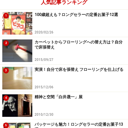
人気記事ランキング
100歳超えも？ロングセラーの定番お菓子12選
1
2020/02/26
カーペットからフローリングへの替え方は？自分
2
で床張替え
2015/09/27
実演！自分で床を張替え フローリングを仕上げる
3
2015/12/06
精神と空間「白井晟一」展
4
2010/12/30
パッケージも魅力！ロングセラーの定番お菓子13
5