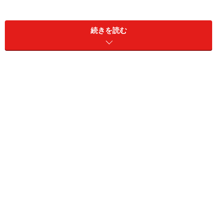
続きを読む
10万円ポッキリで!? 我が家の場合はニコチン・カフェイ
ン・アルコール・書籍、プラス出張費で月10万程度は軽
く出ていってしまいます。まぁ、アルコール消費量の割
合いが一般家庭と違い相当占めてはいるんですが……。
執筆依頼の折に「その金額では私はトーテイ田舎で生き
ていけない！」と抵抗しました。しかし「思い描いてい
た生活とのギャップに戸惑った」等といった、ネガティ