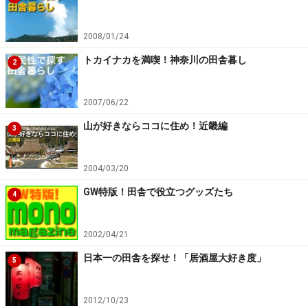
つまり、地方税（県民税や住民税）や固定資産税、国民
2008/01/24
健康保険料、マイカー維持費（月々のローン・車検代・
トカイナカを満喫！神奈川の田舎暮し
税金・保険料）といった支出（いわゆる非消費支出）が
2
明示されていません。
2007/06/22
一方、個人・家族が生活を維持するための支出が「消費
山が好きならココに住め！近畿編
3
支出」。食費や住居費、光熱費、教育費といった生活費
（家計費）のことですね。この消費支出だけなら、何と
2004/03/20
か月10万円（年120万円）程度で田舎暮らしをやり繰り
GW特版！田舎で役立つグッズたち
4
できそうですが……。
2002/04/21
自給自足が原則、車も要らない、ガスも灯油も一切使わ
ない、税金・保険料なんか関係ないといった超節約生活
日本一の田舎を探せ！「居酒屋大好き度」
5
ができるのは、あの無人島0円生活の「よゐこ」だけ。
2012/10/23