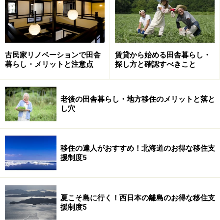
古民家リノベーションで田舎
賃貸から始める田舎暮らし・
先輩たちの田舎暮らし節約術
暮らし・メリットと注意点
探し方と確認すべきこと
自宅には水道を引かず、雨水や湧き水を生活用水や
老後の田舎暮らし・地方移住のメリットと落と
飲料水としている人
し穴
自分で釣った魚を近所で野菜と交換、ビーチでは海
藻を拾うなど、海の恵みを存分に活用している人
移住の達人がおすすめ！北海道のお得な移住支
自宅の温泉が10tまで使い放題のため、お風呂の水
援制度5
代とガス代が全くかからない人
50坪の土地を年間35000円という格安の賃料で借り
自宅を建設した人等々
夏こそ島に行く！西日本の離島のお得な移住支
援制度5