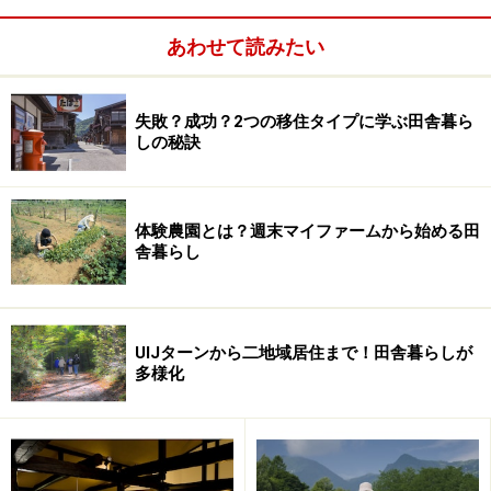
ブな要素にも触れても構わないということになり……。取
あわせて読みたい
り急ぎ、他の執筆候補者のエピソードを送付してもらい
ました。
失敗？成功？2つの移住タイプに学ぶ田舎暮ら
しの秘訣
月10万で田舎暮らしを実践している人がホントに居るの
か？ 出版社から送られてきた資料を読んでみると、それ
ぞれの移住者の悪戦苦闘ぶりが伺えます。
体験農園とは？週末マイファームから始める田
舎暮らし
UIJターンから二地域居住まで！田舎暮らしが
多様化