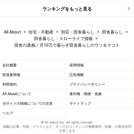
せめて、のんびりと田舎時間だけは楽しみたい我が家に
ランキングをもっと見る
は、年70万前後の生活費以外（非消費支出）の支出を加
算した総計がいちばん現状に近い数字でしょう。
>
>
>
>
All About
住宅・不動産
別荘・田舎暮らし
田舎暮らし
>
田舎暮らし・スローライフ情報
年190万円で暮らせる田舎暮らし
田舎の真相／月10万で暮らす田舎暮らしのウソ＆マコト
会社概要
採用情報
画像はイメージです
投資家情報
広告掲載
消費支出が月10万円（年120万円）、プラス非消費支出
利用規約
プライバシーポリシー
（年70万円）。これならギリギリやっていけそうです。
All Aboutについて
著作権・商標・免責
油断しないで、生活費（家計費）を節約しましょう。
当サイトの情報についての注意
サイトマップ
ヘルプ
家庭菜園でプチ自給自足、燃費の良い軽トラ・自転車の
© All About, Inc. All rights reserved.
活用、地元住民向け公共温泉の利用等々、田舎ならでは
掲載の記事・写真・イラストなど、すべてのコンテンツの無断複写・転載・公衆送信等
を禁じます