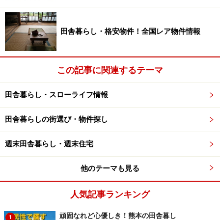
月10万円が絶対不可能とは言いませんが、しかしそれは
上記のような特筆的な好条件を手に入れることができ
田舎暮らし・格安物件！全国レア物件情報
た、一部の恵まれた人だけ。田舎へ移住しての暮らしは
金だけではないといっても、ユメとカスミだでは生きて
いけない。都会と比べれば、ほとんどの人が収入減とな
この記事に関連するテーマ
るのは当り前なんですから。
田舎暮らし・スローライフ情報
消費支出＋消費支出って何のこと？
田舎暮らしの街選び・物件探し
週末田舎暮らし・週末住宅
画像はイメージです
他のテーマも見る
「月10万円」体験者のエピソードを、改めてチェックし
人気記事ランキング
てみました。すると、収入の中から強制的に支払わされ
る、直接税や社会保険料の記述が見当たらない！
頑固なれど心優しき！熊本の田舎暮し
1