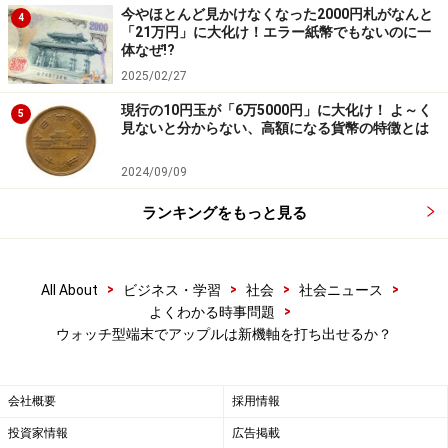
今やほとんど見かけなくなった2000円札がなんと
4
「21万円」に大化け！エラー紙幣でもないのに一
体なぜ!?
2025/02/27
現行の10円玉が「6万5000円」に大化け！ よ～く
5
見ないと分からない、高額になる貨幣の特徴とは
2024/09/09
ランキングをもっと見る
>
>
>
>
All About
ビジネス・学習
社会
社会ニュース
>
よくわかる時事問題
ウォッチ型端末でアップルは新機軸を打ち出せるか？
会社概要
採用情報
投資家情報
広告掲載