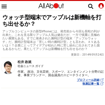
ウォッチ型端末でアップルは新機軸を打
ち出せるか？
アップルコンピュータの新型iPhoneには、発売前から今回も長蛇の列が
出来た。これを見る限りアップル人気は健在だが、一方で慎重に見極め
たい展開もある。すでに発表された腕時計型の端末「アップルウォッ
チ」だ。腕時計型端末は「苦しい時の腕時計型」とも言われ、ＡＶある
いはＩＴ企業にとってアイデアが枯れた時に苦し紛れに出されてきた面
もあるからだ。果たしてアップルは新機軸を打ち出せるのか？
更新日：
2014年09月24日
松井 政就
社会ニュース ガイド
作家。 政治、文化芸術、スポーツ、エンタインメント分野の記
者、事業プランナー、国会議員のスピーチライター。
プロフィール詳細
執筆記事一覧