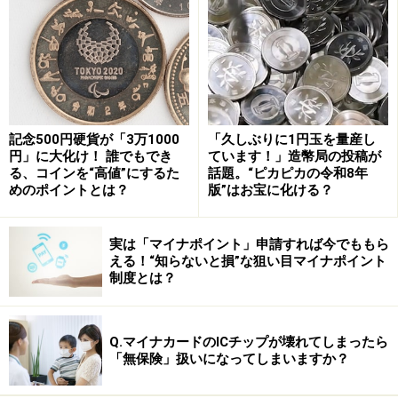
記念500円硬貨が「3万1000
「久しぶりに1円玉を量産し
円」に大化け！ 誰でもでき
ています！」造幣局の投稿が
る、コインを“高値”にするた
話題。“ピカピカの令和8年
めのポイントとは？
版”はお宝に化ける？
実は「マイナポイント」申請すれば今でももら
える！“知らないと損”な狙い目マイナポイント
その後も電話帳機能が搭載された腕時計などが発売され
制度とは？
たが、どれも一部のマニア受けにとどまってきた。
Q.マイナカードのICチップが壊れてしまったら
「無保険」扱いになってしまいますか？
2つの目的に特化された腕時計の形状