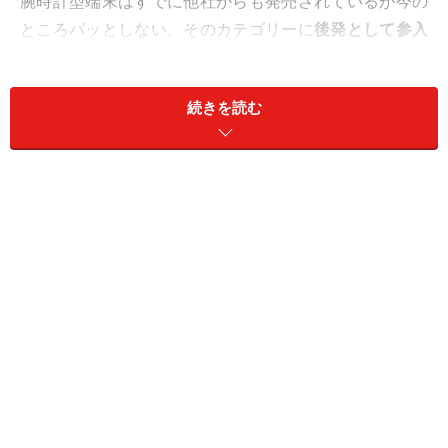
腕時計型端末はすでに他社からも発売されているが今の
ところパッとしない。そのカテゴリーに
後発として参入
するアップルには
アップルらしい新機軸
続きを読む
が期待されるが、腕時計型端末の成功の前には高い壁が
立ちはだかっている。