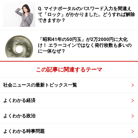
Q. マイナポータルのパスワード入力を間違え
腕時計とは「時間を知る」ことと「ファッション性」と
て「ロック」がかかりました。どうすれば解除
いう2つの目的に特化された形状をもつ。
できますか？
それが情報端末として普及しないのは、その2つの目的
「昭和41年の50円玉」が2万2000円に大化
に特化された形の中に、必然性のない技術や用途を詰め
け！ エラーコインではなく発行枚数も多いの
に一体なぜ？
込もうとするからである。
この記事に関連するテーマ
メモリの小型化や液晶技術の高度化、通信モジュールの
小型化など、技術の発展はめざましいが、それらは必ず
社会ニュースの最新トピックス一覧
しも腕時計が本来持つ機能や用途を高めるものとは限ら
ない。
よくわかる経済
それがなぜ搭載されてしまうのか。
よくわかる政治
※記事内容は執筆時点のものです。最新の内容をご確認くださ
よくわかる時事問題
い。