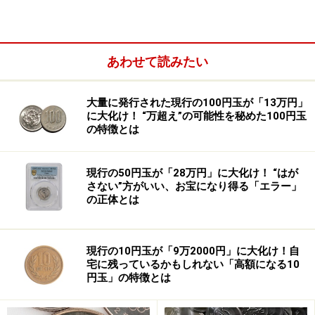
それは実用性への限界だ。
あわせて読みたい
30年前からあった腕時計型端末
大量に発行された現行の100円玉が「13万円」
腕時計型端末の発端ともいえるのは約30年前に遡る。小
に大化け！ “万超え”の可能性を秘めた100円玉
の特徴とは
型で大容量のメモリが開発された際、腕時計に英単語を
プリセットしたものが発売されたのだ。
現行の50円玉が「28万円」に大化け！ “はが
さない”方がいい、お宝になり得る「エラー」
当時高校の同級生がその腕時計を学校に持参したことが
の正体とは
ある。英単語が表示されるためカンニングができるので
はという疑いがもたれたが、先生がチェックしたとこ
ろ、とても実用に耐えないとして試験中に使用するのさ
現行の10円玉が「9万2000円」に大化け！自
宅に残っているかもしれない「高額になる10
え許されたほどだった。
円玉」の特徴とは