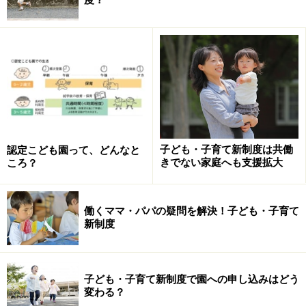
養護施設などで、保護する事業。
Q：一時的に子どもを預ける場合でも、手
続きの前に、保育の必要性の認定をまず受
けなくてはなりませんか？
A
：それぞれのサービスに応じた一定の申請手続きなど
は必要ですが、保育の必要性認定を受ける必要はありま
子ども・子育て新制度は共働
認定こども園って、どんなと
きでない家庭へも支援拡大
ころ？
せん。
働くママ・パパの疑問を解決！子ども・子育て
Ｑ：子どもが3歳未満で親のどちらかが働い
新制度
ていない場合でも利用できる、子育て支援
のサービスは何でしょうか？
子ども・子育て新制度で園への申し込みはどう
Ａ
：地域子育て支援拠点事業（子育てひろばなど）や、
変わる？
一時預かりなどがあります。