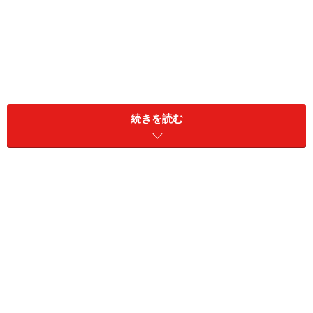
地域の子育てはどうなる？
続きを読む
Ａ：状況にもよりますが、今まで通り、一時預かりやフ
ァミリー・サポート・センター、子育て短期支援事業
（ショートスティ）などが利用できます。
一時預かり：家庭で保育することが一時的に困難になっ
た乳幼児を、認定こども園、幼稚園、保育所、地域子育
て支援拠点などで一時的に預かる事業。
ファミリー・サポートセンター：乳幼児や小学生などの