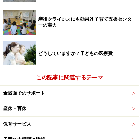
地域子育て支援拠点事業（子育てひろばなど）：乳幼児
産後クライシスにも効果?! 子育て支援センタ
や保護者が交流を行える地域の拠点。子育てについての
ーの実力
相談、情報の提供や助言、必要に応じて援助を行う。
どうしていますか？子どもの医療費
Ｑ：今回「保育を必要とする事由」に新た
に追加された項目を教えてください。
この記事に関連するテーマ
A
：「求職活動、就学、虐待やDVのおそれがあること、
育休取得中に既に保育を利用している子どもがいて継続
金銭面でのサポート
利用が必要であること」です。
産休・育休
※記事内容は執筆時点のものです。最新の内容をご確認くださ
い。
保育サービス
次のページへ
1
/
2