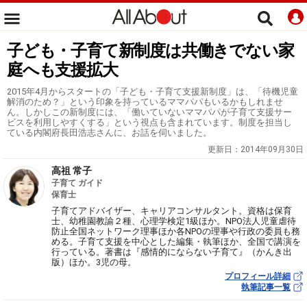
子ども・子育て新制度は共働きでない家
庭へも支援拡大
2015年4月からスタートの「子ども・子育て支援新制度」は、「待機児童
解消のため？」という印象を持っているママパパもいるかもしれませ
ん。しかしこの新制度には、「働いていないママパパが子育て支援サー
ビスを利用しやすくする」という視点も含まれています。制度を担当し
ている内閣府長田浩志さんに、お話を伺いました。
更新日：
2014年09月30日
高祖 常子
子育て ガイド
保育士
子育てアドバイザー、キャリアコンサルタント。資格は保育
士、幼稚園教諭２種、心理学検定1級ほか。NPO法人児童虐待
防止全国ネットワーク理事ほか各NPOの理事や行政の委員も務
める。子育て支援を中心とした編集・執筆ほか、全国で講演を
行っている。著書は『感情的にならない子育て』（かんき出
版）ほか。3児の母。
プロフィール詳細
執筆記事一覧