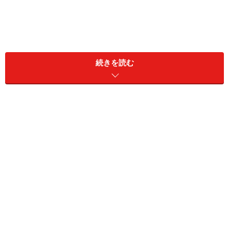
続きを読む
特に大きく変わるのが、幼稚園や保育園の利用方法。来
年4月に入園・入所を希望している人は、今からこの制
度についてよく知っておくことが、「保活」に乗り遅れ
ないためにはとても重要です！