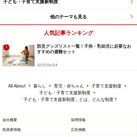
園0～2歳児）
子ども・子育て支援新制度
短時間（1日8時間まで保育を受けられる保育園0～2
他のテーマも見る
歳児）
人気記事ランキング
つまり、幼稚園や保育園に行く子どもたちは、全部で5
つに区分される、ということですね。では、認定をうけ
防災グッズリスト一覧！子供・乳幼児に必要なお
1
たら、その後はどうすればいいのでしょう？
すすめの避難セット
2023/06/04
※記事内容は執筆時点のものです。最新の内容をご確認くださ
い。
>
>
>
>
All About
暮らし
育児・赤ちゃん
子育て支援制度
>
子ども・子育て支援新制度
次のページへ
1
/
2
「子ども・子育て支援新制度」とは、どんな制度？
会社概要
採用情報
投資家情報
広告掲載