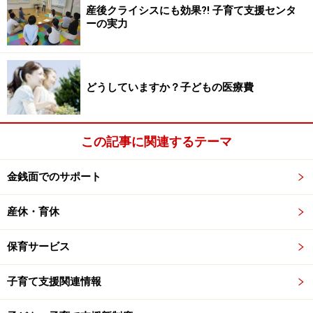
稚園児相当）
産後クライシスにも効果?! 子育て支援センタ
ーの実力
2号（3～5歳の保育の必要がある子ども＝年少～年
長の保育園児相当）
3号（0～2歳の保育の必要のある子ども＝0～2歳の
どうしていますか？子どもの医療費
保育園児相当）
さらに、2号、3号の保育園相当の子どもは、親の働く時
この記事に関連するテーマ
間によって「保育標準時間（1日11時間まで）」と「短
時間（1日8時間まで）」に分けられます。
金銭面でのサポート
1号（3～5歳の幼稚園児）
2号標準時間（1日11時間まで保育を受けられる保育
産休・育休
園年少～年長児）
保育サービス
短時間（1日8時間まで保育を受けられる保育園年少
～年長児）
子育て支援関連情報
3号標準時間（1日11時間まで保育を受けられる保育