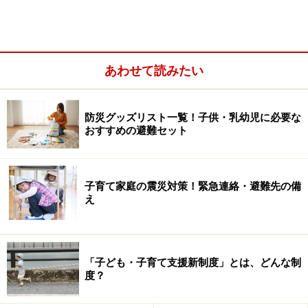
では、いったい制度はどのように変わるのでしょう？
あわせて読みたい
介護保険とよく似た制度に！
「子ども・子育て新支援制度」は簡単に言うと、介護保
防災グッズリスト一覧！子供・乳幼児に必要な
おすすめの避難セット
険制度とよく似た利用方法です。介護保険では、お年寄
りが「要介護度」の認定をうけ、要介護度ごとに決めら
れただけのサービスを利用できる、というもの。同じよ
子育て家庭の震災対策！緊急連絡・避難先の備
うに、新制度になったら、子どもを保育園や幼稚園、認
え
定こども園、認可外保育所などに預けたいと思ったら、
施設や自治体に申し込む前に、まず「支給認定」（要保
育度認定、のようなもの）を受けることが必要になりま
「子ども・子育て支援新制度」とは、どんな制
す。
度？