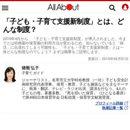
「子ども・子育て支援新制度」とは、ど
んな制度？
2015年4月から、「子ども・子育て支援新制度」が導入されました。今ま
でとは幼稚園や保育園の利用方法が変わるため、知らないでいると「保
活」に出遅れてしまう可能性も。「子ども・子育て支援新制度」とは一
体どんな制度なのでしょう？ まずは概要をご説明します。
更新日：
2015年06月01日
猪熊 弘子
子育て ガイド
ジャーナリスト。名寄市立大学特命教授 （一社）子ども安全計
画研究所代表理事。 保育・教育、子ども施策などを主なテーマ
に、執筆・翻訳、テレビ・ラジオ出演、講演を行なう。4人の
子どもの母。著書多数。『死を招いた保育』（ひとなる書房）
で第49回日本保育学会 日私幼賞・保育学文献賞受賞。
プロフィール詳細
執筆記事一覧