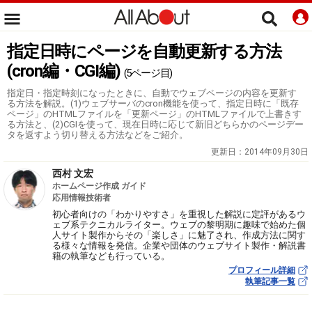
指定日時にページを自動更新する方法
(cron編・CGI編)
(5ページ目)
指定日・指定時刻になったときに、自動でウェブページの内容を更新す
る方法を解説。(1)ウェブサーバのcron機能を使って、指定日時に「既存
ページ」のHTMLファイルを「更新ページ」のHTMLファイルで上書きす
る方法と、(2)CGIを使って、現在日時に応じて新旧どちらかのページデー
タを返すよう切り替える方法などをご紹介。
更新日：
2014年09月30日
西村 文宏
ホームページ作成 ガイド
応用情報技術者
初心者向けの「わかりやすさ」を重視した解説に定評があるウ
ェブ系テクニカルライター。ウェブの黎明期に趣味で始めた個
人サイト製作からその「楽しさ」に魅了され、作成方法に関す
る様々な情報を発信。企業や団体のウェブサイト製作・解説書
籍の執筆なども行っている。
プロフィール詳細
執筆記事一覧