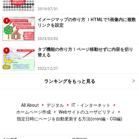
2019/07/31
イメージマップの作り方 ！HTMLで1画像内に複数
4
リンクを設定
2023/03/02
タブ機能の作り方！ページ移動せずに内容を切り
5
替える
2022/12/27
ランキングをもっと見る
>
>
>
All About
デジタル
IT・インターネット
>
>
ホームページ作成
Webサイトのユーザビリティ
指定日時にページを自動更新する方法(cron編・CGI編)