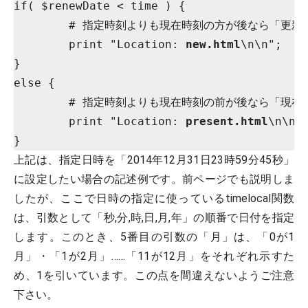
if( $renewDate < time ) {

	# 指定時刻よりも現在時刻の方が後なら「更新」ページへ移動

	print "Location: 
new.html
\n\n";

}

else {

	# 指定時刻よりも現在時刻の前が後なら「現在」ページへ移動

	print "Location: 
present.html
\n\n";
上記は、指定日時を「2014年12月31日23時59分45秒」
に設定したい場合の記述例です。前ページでも説明しま
したが、ここで日時の指定に使っているtimelocal関数
は、引数として「秒,分,時,日,月,年」の順番で日付を指定
します。このとき、5番目の引数の「月」は、「0が1
月」・「1が2月」……「11が12月」をそれぞれ示すた
め、1を引いています。この点を間違えないようご注意
下さい。