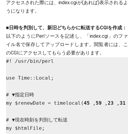
アクセスされた際には、index.cgiが(あれば)表示されるよ
うになります。
■
日時を判別して、新旧どちらかに転送するCGIを作成：
以下のようにPerlソースを記述し、「index.cgi」のファ
イル名で保存してアップロードします。閲覧者には、こ
のCGIにアクセスしてもらう必要があります。
#! /usr/bin/perl

use Time::Local;

# ▼指定日時

my $renewDate = timelocal(
45
 ,
59
 ,
23
 ,
31
 ,
# ▼現在時刻を判別して転送

my $htmlFile;
