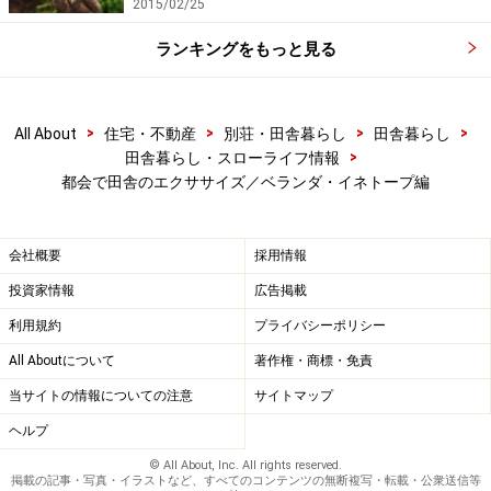
乾燥が終わったら稲穂を切り取り、フォークなどを
2015/02/25
使って籾だけを外していきます。
ランキングをもっと見る
収穫した籾を擂り鉢に入れ、ソフトボール等を使っ
てグリグリと脱穀します。
>
>
>
>
All About
住宅・不動産
別荘・田舎暮らし
田舎暮らし
籾ガラを息で吹き飛ばすと米だけが残って、美味し
>
田舎暮らし・スローライフ情報
い「私ブランド米」の出来上がりです。
都会で田舎のエクササイズ／ベランダ・イネトープ編
プランター菜園の野菜のおかず＋自分で育てたご飯の組
会社概要
採用情報
み合せ。田舎暮らしを夢見ながらの究極の一汁一菜!! こ
投資家情報
広告掲載
れはもう、頬張るしかないでしょ。
利用規約
プライバシーポリシー
All Aboutについて
著作権・商標・免責
次回の都会で田舎のエクササイズは、粗食に耐えてみる
編の予定です。お楽しみに！
当サイトの情報についての注意
サイトマップ
ヘルプ
※記事内容は執筆時点のものです。最新の内容をご確認くださ
い。
© All About, Inc. All rights reserved.
掲載の記事・写真・イラストなど、すべてのコンテンツの無断複写・転載・公衆送信等