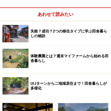
画像はイメージです
あわせて読みたい
準備：ポリバケツ（大きめの衣装ケースかプランターで
も代用可）と土を、ホームセンターで調達。
失敗？成功？2つの移住タイプに学ぶ田舎暮ら
しの秘訣
四月：芽出し・土作り／種籾（モミ）を水に浸して芽を
出させる。近所の公園に桜が咲く頃を目安にスタート。
多少遅れても問題無し。
体験農園とは？週末マイファームから始める田
舎暮らし
五月：種蒔き／プランターに入れた土に水（土の表面ヒ
タヒタが目安）を入れ、発芽した種籾を蒔く。
苗の移し替え・田植え／芽が成長し派が三枚ほどになっ
UIJターンから二地域居住まで！田舎暮らしが
多様化
たら植え替える。
七月：中干し／ある程度成長したところで水を抜き、数
日後に水を入れる。