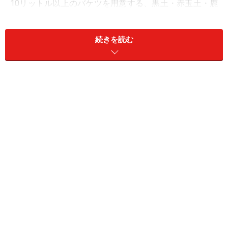
10リットル以上のバケツを用意する、黒土・赤玉土・鹿
沼土を一定の割合で混ぜ合わせる、育ちの良い苗を選別
して植え直す、バケツの水位・水質の管理等々、さすが
続きを読む
JAの提案だけに、実際の田んぼで行う行程そのもので育
て上げます。移住後に新規就農者を目指すぞ！と意気込
みのある人は、是非実行した欲しい。
バケツ稲づくりの詳細は＞＞
みんなのよい食プロジェク
ト／お米づくりに挑戦
春から始めるベランダ・イネトープ
（以下の作業工程は、JA提供の
バケツ稲づくりマニュア
ル
を参考にしました）