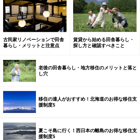
八月：穂が出て花が咲く／穂が出て2～3日後に白い花が
咲く。
古民家リノベーションで田舎
賃貸から始める田舎暮らし・
九月：米が実ってくる／開花後30日程で米が実り始め
暮らし・メリットと注意点
探し方と確認すべきこと
る。
老後の田舎暮らし・地方移住のメリットと落と
十月：稲刈り／穂が出てから45日前後で、待望の稲刈り
し穴
を！（稲刈り前には落水を）
移住の達人がおすすめ！北海道のお得な移住支
ベランダで田舎の小さな水田を再現する
援制度5
夏こそ島に行く！西日本の離島のお得な移住支
画像はイメージです
援制度5