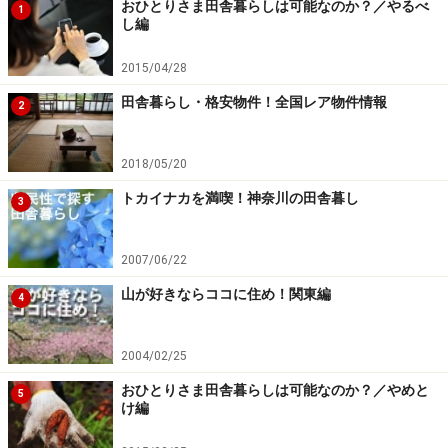
おひとりさま田舎暮らしは可能なのか？／やるべ
1
し編
2015/04/28
画像はイメージです
田舎暮らし・格安物件！全国レア物件情報
2
ベランダ・イネトープは稲と人・生き物との共存や、生
命に満ち溢れていたあの頃の水田を思い起させるのがコ
2018/05/20
ンセプト。でもね、せっかくココまでやり遂げたんなら
トカイナカを満喫！神奈川の田舎暮し
3
食べてみたい！
2007/06/22
収穫は根元からハサミでバッサリで構いません。稲
山が好きならココに住め！関東編
刈り後のバケツ（衣装ケースやプランター）は、メ
4
ダカの飼育容器としてそのまま使いましょう。
2004/02/25
切り取った稲は紐で縛って束にし束二つを繋ぎ、物
干竿などに引っ掛け天日干しにします。天候にもよ
おひとりさま田舎暮らしは可能なのか？／やめと
5
け編
りますが、10日間程度で干し上がります。