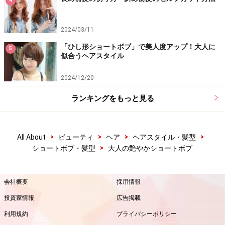
4
2024/03/11
「ひし形ショートボブ」で美人度アップ！大人に
5
似合うヘアスタイル
2024/12/20
ランキングをもっと見る
>
>
>
>
All About
ビューティ
ヘア
ヘアスタイル・髪型
>
ショートボブ・髪型
大人の艶やかショートボブ
会社概要
採用情報
投資家情報
広告掲載
利用規約
プライバシーポリシー