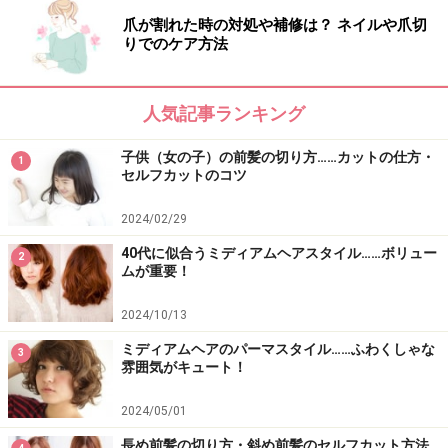
爪が割れた時の対処や補修は？ ネイルや爪切
りでのケア方法
人気記事ランキング
子供（女の子）の前髪の切り方……カットの仕方・
1
セルフカットのコツ
2024/02/29
40代に似合うミディアムヘアスタイル……ボリュー
2
ムが重要！
2024/10/13
ミディアムヘアのパーマスタイル……ふわくしゃな
3
雰囲気がキュート！
2024/05/01
長め前髪の切り方・斜め前髪のセルフカット方法