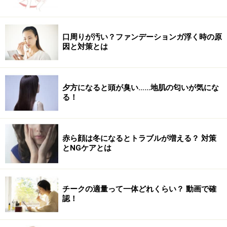
口周りが汚い？ファンデーションガ浮く時の原
因と対策とは
夕方になると頭が臭い……地肌の匂いが気にな
る！
赤ら顔は冬になるとトラブルが増える？ 対策
とNGケアとは
チークの適量って一体どれくらい？ 動画で確
認！