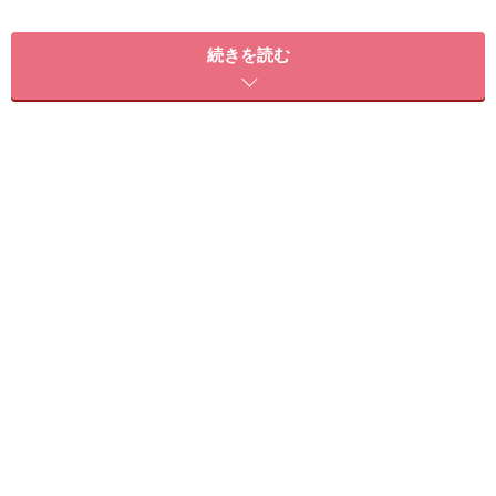
hair&make 板橋 充
続きを読む
こんな人にオススメ
艶の表現に悩んでる方、ショートにしたいけどどんなの
がいいかわからない方。
このスタイルが似合う髪のタイプ
* 髪 量 少ない・普通・多い
* 髪 質 柔らかい・普通・硬い
* 顔 型 三角・卵・丸・ベース・面長