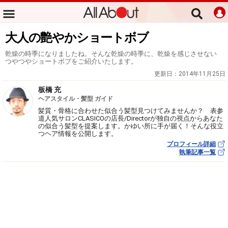
大人の艶やかショートボブ
乾燥の時季になりましたね。そんな乾燥の時季に、乾燥を感じさせない
つやつやショートボブをご紹介いたします。
更新日：
2014年11月25日
板橋 充
ヘアスタイル・髪型 ガイド
髪質・骨格に合わせた似合う髪型見つけてみませんか？ 表参
道人気サロンCLASICOの店長/Directorが独自の視点からあなた
の似合う髪型を提案します。かゆい所に手が届く！そんな役立
つヘア情報を公開します。
プロフィール詳細
執筆記事一覧