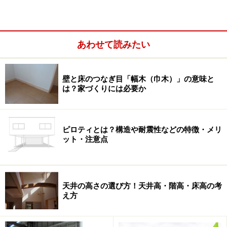
ーや、戸棚には耐震ラッチの取り付けもお願いしまし
た。マイホームを新築する最大の目的は、腰痛に苦しむ
母親が少しでも快適な生活を送れるようにすることで
す。しかし、耐震性能の確保も欠かせませんでした。阪
あわせて読みたい
神淡路大震災では全体の８割の人が建物の倒壊や家具の
転倒によって圧死しています。それだけに、住宅性能評
壁と床のつなぎ目「幅木（巾木）」の意味と
価「耐震等級３」（最高等級）の取得は必須でした。
は？家づくりには必要か
ピロティとは？構造や耐震性などの特徴・メリ
ット・注意点
天井の高さの選び方！天井高・階高・床高の考
え方