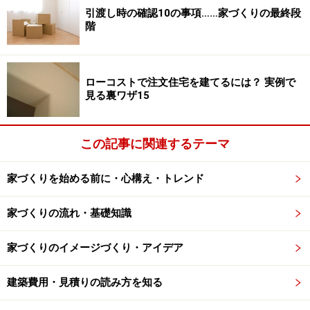
引渡し時の確認10の事項……家づくりの最終段
要構造体（骨組み）部分です。
階
すでに基礎工事の段階で、基礎コンクリートにはアンカ
ーボルトが施工されています。土台の敷き込みでは、こ
ローコストで注文住宅を建てるには？ 実例で
のアンカーボルトで基礎と土台がしっかりと接合されて
見る裏ワザ15
いました。建物が地震などの外力を受けたときに基礎か
ら離れないよう、きちんと緊結されていました。
この記事に関連するテーマ
また、細田工務店では「構造計算により強い引き抜き力
家づくりを始める前に・心構え・トレンド
が掛かる場所」と判断された柱に対しては、ホールダウ
ン金物で補強し、強固な接合を実現していました。建物
家づくりの流れ・基礎知識
の倒壊防止に威力を発揮する筋交い（すじかい）も適所
に施工されており、接合部分は筋交いプレートでしっか
家づくりのイメージづくり・アイデア
りと固定されていました。
建築費用・見積りの読み方を知る