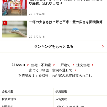
や経費、流れや日取り
2019/10/28
いつ巨大地震が来ようとも、動じない強固
一坪の大きさは？坪と平米・畳の広さを面積換算
5
な家を建てよう
2019/04/16
ランキングをもっと見る
地震エネルギーを熱エネルギーに変換して揺れを吸収する制
振ダンパー
そして最後、地震対策として忘れてならないのが制振装
>
>
>
>
All About
住宅・不動産
一戸建て
注文住宅
置です。両親宅の新築工事に当たっては、１階に４カ
>
家づくり物語 実例を通して
所、制振性能を持つ耐震壁が配置されました。鋼製ダン
「耐震等級３」を取得、わが家の地震対策あれこれ
パーが上下に変形し、地震エネルギーを熱エネルギーに
変換することで揺れが吸収される仕組みです。
会社概要
採用情報
投資家情報
広告掲載
細田工務店では、「高耐震」＋「制振」という２つの性
利用規約
プライバシーポリシー