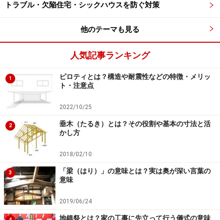
トラブル・欠陥住宅・シックハウスを防ぐ対策
たすき掛けに配置された１階の筋交い
他のテーマも見る
さらに、工事現場を見学していて感心させられたのが
人気記事ランキング
「仮筋交い（かり すじかい）」の活用です。仮筋交いと
は、柱と柱の間に斜め（対角線上）に入れて建物の構造
ピロティとは？構造や耐震性などの特徴・メリッ
1
を補強する「筋交い」の“仮版”（仮止めの筋交い）のこ
ト・注意点
とです。建築途中、建物の垂直が狂わないよう、一時的
2022/10/25
に設置します。本物の筋交いを施工するまでの間、仮止
めの筋交いとして活用します。
垂木（たるき）とは？その役割や基本の寸法と活
2
かし方
この仮筋交いについて、私は現場見学の途中、思わず大
2018/02/10
工さんに質問してしまいました。知識の少ない素人にと
「梁（はり）」の意味とは？実は奥が深い言葉の
3
っては、とても新鮮（新発見）だったからです。建築業
意味
界では常識なのでしょうか、未体験の領域に触れられた
2019/06/24
印象です。施工精度に最大の注意を払う大工さんの“職人
地鎮祭とは？家の工事に先立って行う儀式の意味
魂”に感動しました。
4