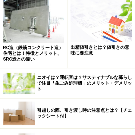
さて、今回で10回目となる高齢者仕様住宅の新築連載シ
リーズ。本稿では両親宅の地震対策をご紹介します。完
成してしまうと隠れて見えなくなる所ほど、耐震性能を
出精値引きとは？値引きの意
RC造（鉄筋コンクリート造）
発揮する技法が隠されていました。
味に要注意
住宅とは！特徴とメリット、
SRC造との違い
仮筋交いで建物の垂直を確認 施工精度に
ニオイは？運転音は？サスティナブルな暮らし
で注目「生ごみ処理機」のメリット・デメリッ
注意を払う“職人魂”に感動
ト
引越しの際、引き渡し時の注意点とは？【チェ
柱と基礎をしっかりと接合するホールダウン金物
ックシート付】
「完成してしまうと隠れて見えなくなる所」といえば、
土台や柱、梁（はり）といった軸組み工法を構成する主