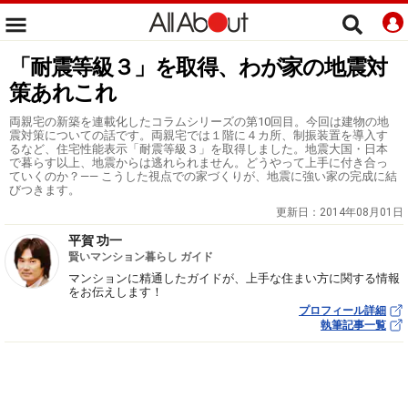
「耐震等級３」を取得、わが家の地震対
策あれこれ
両親宅の新築を連載化したコラムシリーズの第10回目。今回は建物の地
震対策についての話です。両親宅では１階に４カ所、制振装置を導入す
るなど、住宅性能表示「耐震等級３」を取得しました。地震大国・日本
で暮らす以上、地震からは逃れられません。どうやって上手に付き合っ
ていくのか？―― こうした視点での家づくりが、地震に強い家の完成に結
びつきます。
更新日：
2014年08月01日
平賀 功一
賢いマンション暮らし ガイド
マンションに精通したガイドが、上手な住まい方に関する情報
をお伝えします！
プロフィール詳細
執筆記事一覧