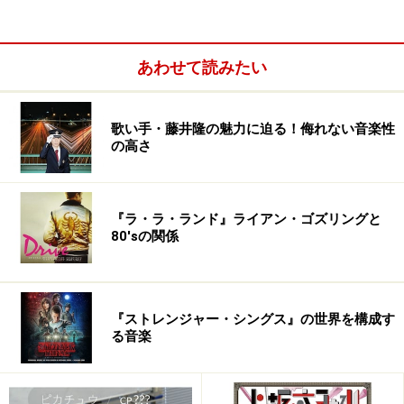
あわせて読みたい
MELTING MOMENT
歌い手・藤井隆の魅力に迫る！侮れない音楽性
の高さ
『ラ・ラ・ランド』ライアン・ゴズリングと
80'sの関係
SHYNESS
(amazon.co.jp)
Shyness
『ストレンジャー・シングス』の世界を構成す
る音楽