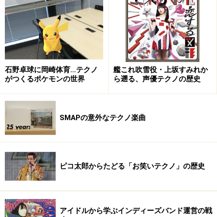
Mr. Polyglot Remix
(amazon.co.jp)
Mr. Polyglot Remix
石野卓球に岡崎体育…テクノ
艦これ吹雪役・上坂すみれか
がつくるポケモンの世界
ら遡る、声優テクノの歴史
nOrikO :
SMAPの意外なテクノ楽曲
nOrikO
Momusの1987年に発表されたアルバム『The Poison
ピコ太郎からたどる「お笑いテクノ」の歴史
Boyfriend』の中の「Murderers, The Hope Of Women」と
いう曲にノックアウトされたのです。その当時、The
Smithsを中心とした、ネオアコという音楽ジャンルが好
アイドルから学ぶインディーズバンド運営の戦