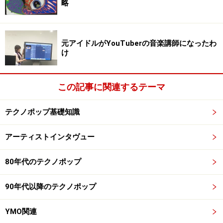
きでした。Momusとは、全く知り合いではなかったので
略
すが、Momusのファンの方が、彼に私のCDをプレゼン
トしてくださり、気にいってくれてその後Momusからレ
元アイドルがYouTuberの音楽講師になったわ
コード会社へラヴコールが届いたのです。1992年の秋に
け
ロンドンで初めて彼と会い、その時にはもう
『Shyness』のデモテープが5曲位できあがっていまし
た。まだ、レコード会社との契約も決まっていなかった
この記事に関連するテーマ
ので、エンドルフィンで続投するか、日本コロムビアに
テクノポップ基礎知識
移籍するか、という悩みもありました。
アーティストインタヴュー
80年代のテクノポップ
アコースティックからクラブミュージック
90年代以降のテクノポップ
へ
YMO関連
ガイド：