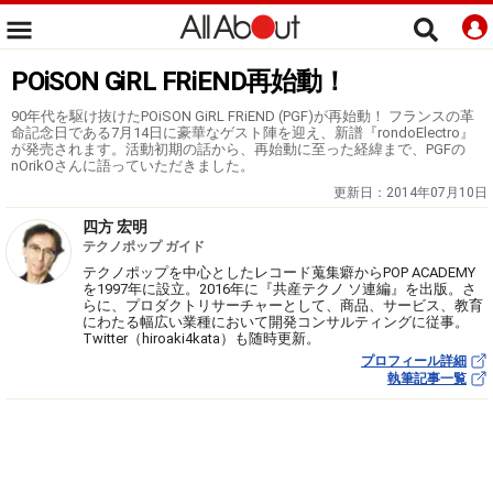
POiSON GiRL FRiEND再始動！
90年代を駆け抜けたPOiSON GiRL FRiEND (PGF)が再始動！ フランスの革
命記念日である7月14日に豪華なゲスト陣を迎え、新譜『rondoElectro』
が発売されます。活動初期の話から、再始動に至った経緯まで、PGFの
nOrikOさんに語っていただきました。
更新日：
2014年07月10日
四方 宏明
テクノポップ ガイド
テクノポップを中心としたレコード蒐集癖からPOP ACADEMY
を1997年に設立。2016年に『共産テクノ ソ連編』を出版。さ
らに、プロダクトリサーチャーとして、商品、サービス、教育
にわたる幅広い業種において開発コンサルティングに従事。
Twitter（hiroaki4kata）も随時更新。
プロフィール詳細
執筆記事一覧