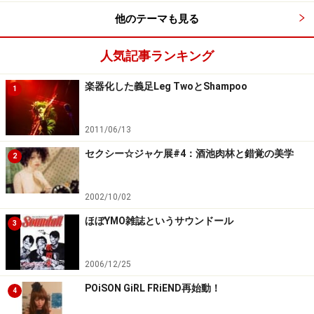
てっきりタイトル曲と思っていましたが、アルバムに収
他のテーマも見る
録されていた曲だったんですね。
話をデビュー時に戻しますが、デビュー・アルバム
人気記事ランキング
『POiSON GiRL FRiENDS』を発表されたのは、1991年。
楽器化した義足Leg TwoとShampoo
この世界に入っていこうと思われた理由をお聞かせくだ
1
さい。
2011/06/13
セクシー☆ジャケ展#4：酒池肉林と錯覚の美学
2
POiSON GiRL FRiEND
2002/10/02
POiSON GiRLFRiENDS
ほぼYMO雑誌というサウンドール
3
2006/12/25
POiSON GiRL FRiEND再始動！
nOrikO :
4
元々、シンガー・ソング・ライターとして、1988年にポ