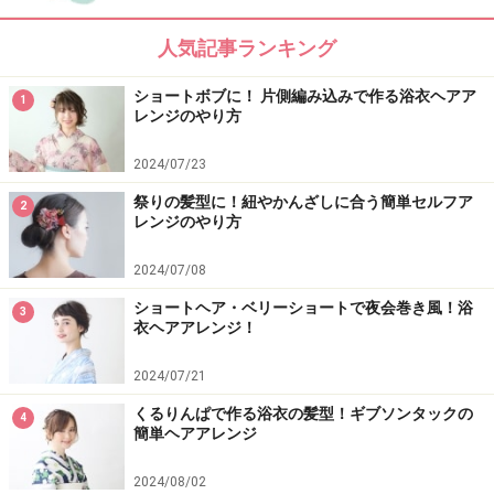
人気記事ランキング
【関連記事】
ショートボブに！ 片側編み込みで作る浴衣ヘアア
1
レンジのやり方
ミディアム浴衣・編み込み風ツイストでまとめ髪
浴衣ヘアのショート・ボブ向け編み込み！簡単まとめ髪
2024/07/23
アレンジ
祭りの髪型に！紐やかんざしに合う簡単セルフア
2
レンジのやり方
裏編み込みのやり方は？編み方の基本と簡単アレンジを
紹介
2024/07/08
ミディアムヘア・大人ガーリーなスイート編み込み
ショートヘア・ベリーショートで夜会巻き風！浴
3
衣ヘアアレンジ！
ねじり編み込みで作るシンプルなまとめ髪のやり方！簡
2024/07/21
単ヘアアレンジ
くるりんぱで作る浴衣の髪型！ギブソンタックの
4
簡単ヘアアレンジ
2024/08/02