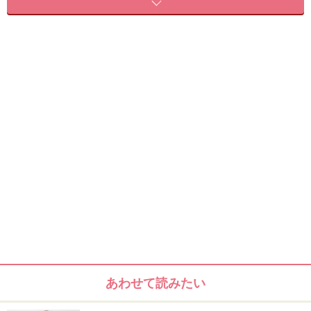
ベースのヘアスタイル
おすすめのタイプ
浴衣ヘアアレンジの方法・やり方
上手く仕上げるポイント
サイド＆バック
使用したヘアアクセサリー
浴衣×帯の合わせ方
ベースのヘアスタイル
やや前下がりの伸ばしかけボブ～ミディアムヘア。レイ
あわせて読みたい
ヤーがほとんど入っていないのでやや重めだけど、髪が