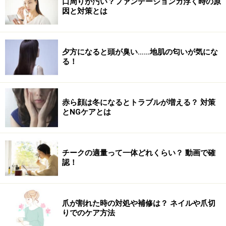
使用したヘアアクセサリー
口周りが汚い？ファンデーションガ浮く時の原
因と対策とは
小さめの黄色の花でさりげなく上品さをプラス。全体に
ピンクの浴衣なので、差し色に黄色が映えます。振り向
きざまに見えるように耳後ろにつけたのもポイント。
夕方になると頭が臭い……地肌の匂いが気にな
る！
フラワーモチーフのコーム
赤ら顔は冬になるとトラブルが増える？ 対策
とNGケアとは
浴衣×帯の合わせ方
チークの適量って一体どれくらい？ 動画で確
白地に濃いピンクの花柄が散りばめられたデザインはか
認！
わいさと大人っぽさをあわせ持ちます。白地の部分が多
めのデザインなので甘くなりすぎず、清楚な雰囲気に。
爪が割れた時の対処や補修は？ ネイルや爪切
りでのケア方法
白地×ピンクの花柄で大人かわいく