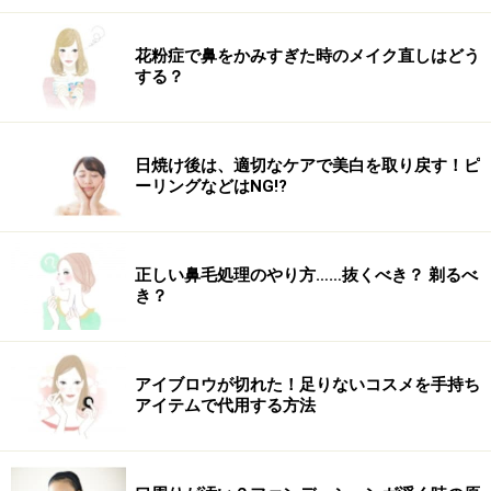
簡単だけど手の込んだ印象に！
花粉症で鼻をかみすぎた時のメイク直しはどう
する？
サイド＆バック
日焼け後は、適切なケアで美白を取り戻す！ピ
ーリングなどはNG!?
hair&make KEIKO(anti)
正しい鼻毛処理のやり方……抜くべき？ 剃るべ
き？
アイブロウが切れた！足りないコスメを手持ち
hair&make KEIKO(anti)
アイテムで代用する方法