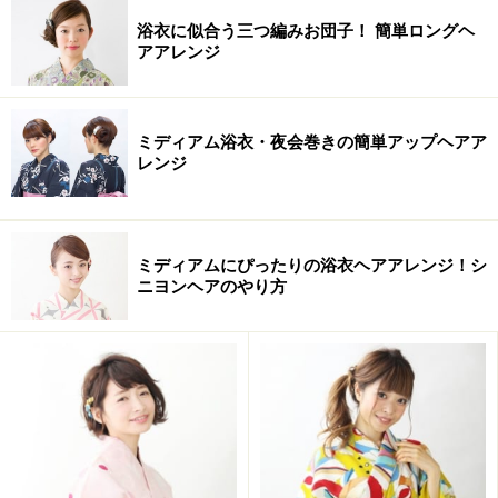
適度に柔らかいので動きが付けやすい。
浴衣に似合う三つ編みお団子！ 簡単ロングヘ
アアレンジ
前下がりのボブベース
ミディアム浴衣・夜会巻きの簡単アップヘアア
レンジ
おすすめのタイプ
顔型：丸 卵 面長
ミディアムにぴったりの浴衣ヘアアレンジ！シ
髪質：軟毛
ニヨンヘアのやり方
クセ：なし
太さ：細い
浴衣ヘアアレンジの方法・やり方