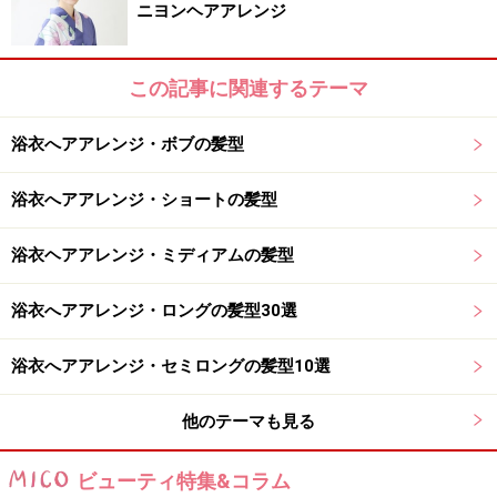
ニヨンヘアアレンジ
3. 両サイドの編み込みを広げて、ナチュラルな仕上がり
に。
この記事に関連するテーマ
浴衣へアアレンジ・ボブの髪型
同様に折りたたんで固定
浴衣へアアレンジ・ショートの髪型
4. 両サイドの編み込みも結んだゴムが見えないように折
浴衣ヘアアレンジ・ミディアムの髪型
りたたんで、ピンで留めたら完成。
浴衣へアアレンジ・ロングの髪型30選
上手く仕上げるポイント
浴衣へアアレンジ・セミロングの髪型10選
襟足の髪は毛先ギリギリまでみつあみをすると、編んで
他のテーマも見る
いる部分が多く見えて、手の込んだアレンジ見えます。
ビューティ特集&コラム