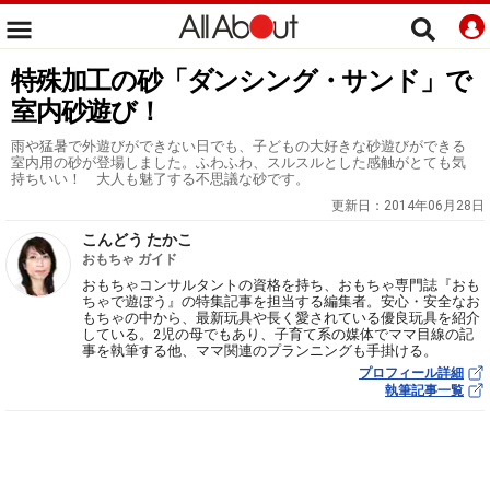
特殊加工の砂「ダンシング・サンド」で
室内砂遊び！
雨や猛暑で外遊びができない日でも、子どもの大好きな砂遊びができる
室内用の砂が登場しました。ふわふわ、スルスルとした感触がとても気
持ちいい！ 大人も魅了する不思議な砂です。
更新日：
2014年06月28日
こんどう たかこ
おもちゃ ガイド
おもちゃコンサルタントの資格を持ち、おもちゃ専門誌『おも
ちゃで遊ぼう』の特集記事を担当する編集者。安心・安全なお
もちゃの中から、最新玩具や長く愛されている優良玩具を紹介
している。2児の母でもあり、子育て系の媒体でママ目線の記
事を執筆する他、ママ関連のプランニングも手掛ける。
プロフィール詳細
執筆記事一覧