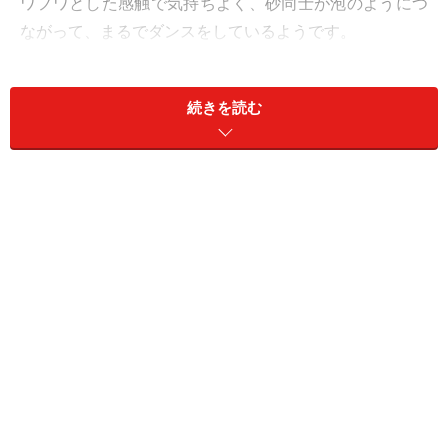
ワフワとした感触で気持ちよく、砂同士が泡のようにつ
ながって、まるでダンスをしているようです。
続きを読む
水なしでサンドアートも簡単にできます
ギュッと握るとお団子が、型に入れてひっくり返せばそ
の形がしっかり作れます。「スターターキット」は2.5kg
の砂の他、砂型やトレイもセットされていて、お部屋で
すぐに遊べます。砂だけの販売もあるので、パパやママ
もサンドアートにチャレンジしてみてはいかがでしょう
か？