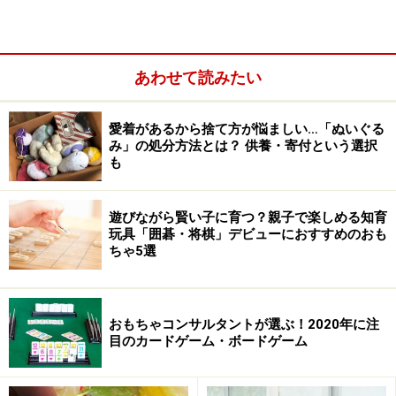
あわせて読みたい
商品名：ダンシング・サンド スターターキット 2.5kg入
り
愛着があるから捨て方が悩ましい…「ぬいぐる
価格：4,104円
み」の処分方法とは？ 供養・寄付という選択
販売：
ボーネルンド
も
ご購入は
コチラ
から
遊びながら賢い子に育つ？親子で楽しめる知育
※記事内容は執筆時点のものです。最新の内容をご確認くださ
玩具「囲碁・将棋」デビューにおすすめのおも
い。
ちゃ5選
【編集部おすすめの購入サイト】
おもちゃコンサルタントが選ぶ！2020年に注
目のカードゲーム・ボードゲーム
Amazonで人気のおもちゃをチェック！
楽天市場で人気のおもちゃをチェック！