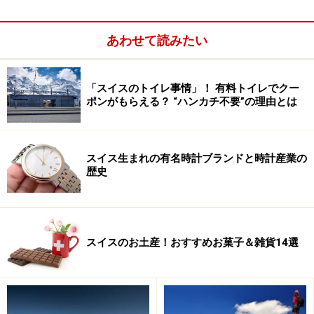
車約5分）。さらにケーブルカーを利用して、滝の近く
まで行くことができます。ケーブルカーの所要は7分。5
あわせて読みたい
月上旬～10月中旬の9:00～17:00の間、30分毎の運行。
冬期運休。料金は大人片道7スイスフラン。往復10スイ
スフラン。
「スイスのトイレ事情」！ 有料トイレでクー
ポンがもらえる？ “ハンカチ不要”の理由とは
バスの乗り換えなどで時間があれば立ち寄ってみたい
スイス生まれの有名時計ブランドと時計産業の
歴史
マイリンゲンにはシャーロック・ホームズ記念館もあ
り、ロンドン、ベイカーストリートのホームズとワトソ
ンの居間を再現。二人が持っていた小物の複製品などが
展示されています。
スイスのお土産！おすすめお菓子＆雑貨14選
場所はマイリンゲン鉄道駅近くにある英国教会の地下。
ロンドンのシャーロック・ホームズ協会の支援のもと、