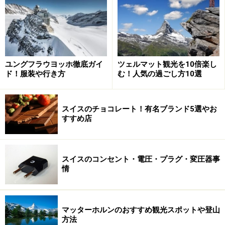
シャーロック・ホームズ没後100周年にあたる1991年に
完成しました。オープニングの日には、著者アーサー・
コナン・ドイルの娘、ジーン・コナン・ドイルも出席し
ました。
ユングフラウヨッホ徹底ガイ
ツェルマット観光を10倍楽し
ド！服装や行き方
む！人気の過ごし方10選
＜DATA＞
■シャーロック・ホームズ記念館 Scherlock Holmes
Museum
スイスのチョコレート！有名ブランド5選やお
住所：Conan Doyle Square, CH-3860 Meiringen
すすめ店
TEL：033-972 50 00
営業時間：5月～10月中旬は毎日13:30～18:00、12月～4
スイスのコンセント・電圧・プラグ・変圧器事
月は水・日の16:30～18：00
情
入場料：大人4スイスフラン
マイリンゲンの近くには、急流の川が作り出した自然の
マッターホルンのおすすめ観光スポットや登山
造形で、遊歩道が整備されているアーレ峡谷もあるの
方法