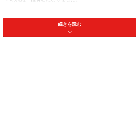
続きを読む
物語の中で、ホームズは「犯罪界のナポレオン」と呼ば
れるモリアーティ教授と対決。格闘の末、滝壺に転落し
たとされています。二人が格闘の末、転落した地点の岩
壁には印が付けられ、ホームズファンならずとも興味を
そそられることでしょう。
1899年開通の赤いケーブルカーが滝を目指す
アクセスはインターラーケンからマイリンゲンまで列車
で約30分。マイリンゲン徒歩約20分。またはマイリゲン
駅前からバス利用。Willigen, Klinik Reichenbach下車（乗