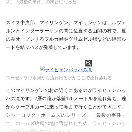
ズ、「最後の事件」の舞台になった
スイス中央部、マイリンゲン。マイリンゲンは、ルツェ
ルンとインターラーケンの間に位置する山間の村で、夏
のみオープンするフルカ峠やグリムゼル峠などの絶景ル
ートを結ぶバスが発着しています。
ローゼンラウ氷河から流れ出る水がここで流れ落ちる
このマイリンゲンの村の近くにあるのがライヒェンバッ
ハの滝です。7層の滝が落差120メートルを流れ落ち、麓
からケーブルカーに乗って滝まで行くことができます。
シャーロック・ホームズのシリーズ、「最後の事件」
で、ホームズ終焉の地に選ばれたため、ライヒェンバッ
ハの滝は一躍有名になりました。