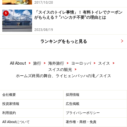
2017/10/20
「スイスのトイレ事情」！ 有料トイレでクーポン
5
がもらえる？ “ハンカチ不要”の理由とは
2023/08/19
ランキングをもっと見る
>
>
>
>
>
All About
旅行
海外旅行
ヨーロッパ
スイス
>
スイスの観光
ホームズ終焉の舞台、ライヒェンバッハの滝／スイス
会社概要
採用情報
投資家情報
広告掲載
利用規約
プライバシーポリシー
All Aboutについて
著作権・商標・免責